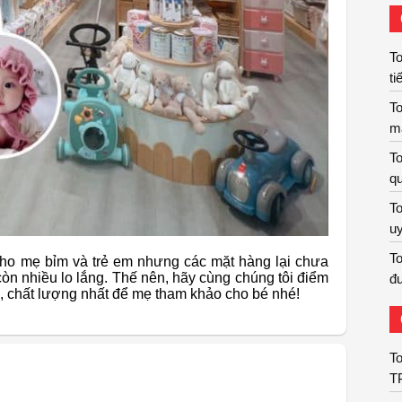
To
ti
To
m
To
qu
To
uy
To
 cho mẹ bỉm và trẻ em nhưng các mặt hàng lại chưa
còn nhiều lo lắng. Thế nên, hãy cùng chúng tôi điểm
đư
, chất lượng nhất để mẹ tham khảo cho bé nhé!
T
T