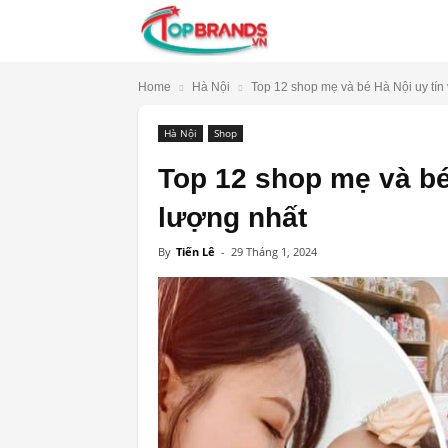
TopBrands.vn
Home
Hà Nội
Top 12 shop mẹ và bé Hà Nội uy tín v
Hà Nội
Shop
Top 12 shop mẹ và bé 
lượng nhất
By
Tiến Lê
-
29 Tháng 1, 2024