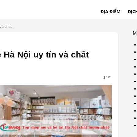
ĐỊA ĐIỂM
DỊC
à chất...
M
Hà Nội uy tín và chất
981