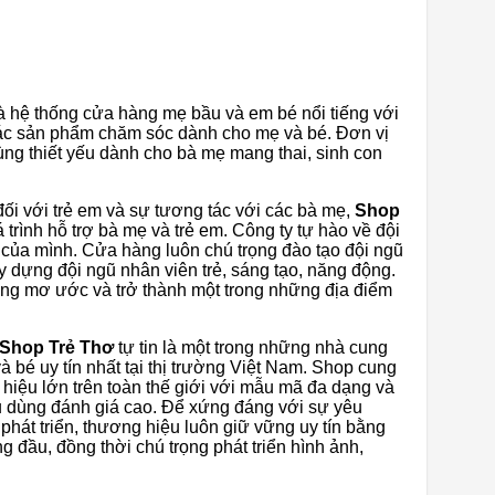
à hệ thống cửa hàng mẹ bầu và em bé nổi tiếng với
các sản phẩm chăm sóc dành cho mẹ và bé. Đơn vị
ùng thiết yếu dành cho bà mẹ mang thai, sinh con
đối với trẻ em và sự tương tác với các bà mẹ,
Shop
á trình hỗ trợ bà mẹ và trẻ em. Công ty tự hào về đội
 của mình. Cửa hàng luôn chú trọng đào tạo đội ngũ
 dựng đội ngũ nhân viên trẻ, sáng tạo, năng động.
áng mơ ước và trở thành một trong những địa điểm
Shop Trẻ Thơ
tự tin là một trong những nhà cung
 bé uy tín nhất tại thị trường Việt Nam. Shop cung
hiệu lớn trên toàn thế giới với mẫu mã đa dạng và
êu dùng đánh giá cao. Để xứng đáng với sự yêu
 phát triển, thương hiệu luôn giữ vững uy tín bằng
 đầu, đồng thời chú trọng phát triển hình ảnh,