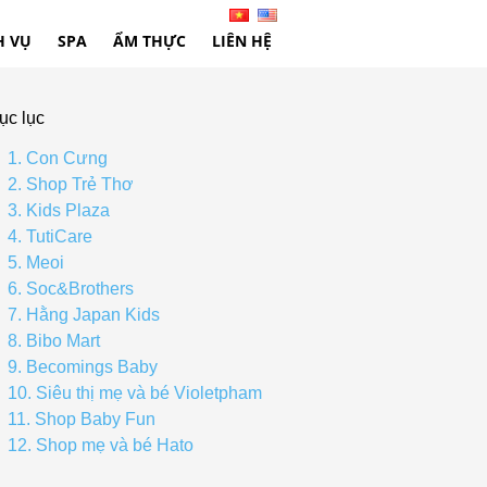
H VỤ
SPA
ẨM THỰC
LIÊN HỆ
ục lục
1. Con Cưng
2. Shop Trẻ Thơ
3. Kids Plaza
4. TutiCare
5. Meoi
6. Soc&Brothers
7. Hằng Japan Kids
8. Bibo Mart
9. Becomings Baby
10. Siêu thị mẹ và bé Violetpham
11. Shop Baby Fun
12. Shop mẹ và bé Hato