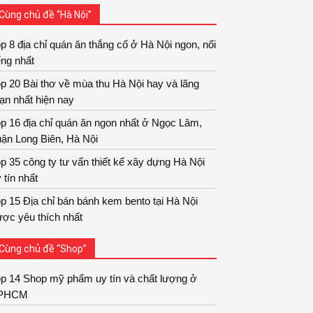
Cùng chủ đề “Hà Nội”
p 8 địa chỉ quán ăn thắng cố ở Hà Nội ngon, nổi
ếng nhất
p 20 Bài thơ về mùa thu Hà Nội hay và lãng
ạn nhất hiện nay
p 16 địa chỉ quán ăn ngon nhất ở Ngọc Lâm,
ận Long Biên, Hà Nội
p 35 công ty tư vấn thiết kế xây dựng Hà Nội
 tín nhất
p 15 Địa chỉ bán bánh kem bento tại Hà Nội
ợc yêu thích nhất
Cùng chủ đề “Shop”
op 14 Shop mỹ phẩm uy tín và chất lượng ở
PHCM