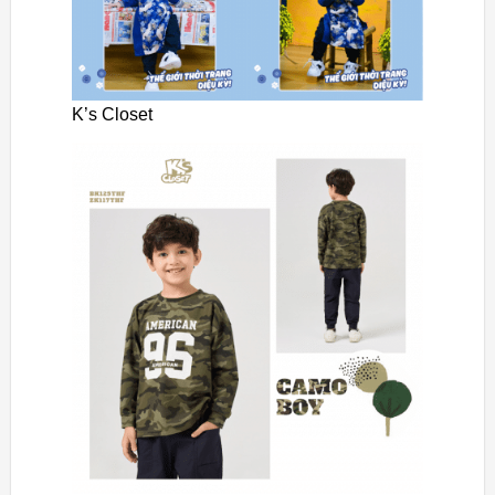
K’s Closet