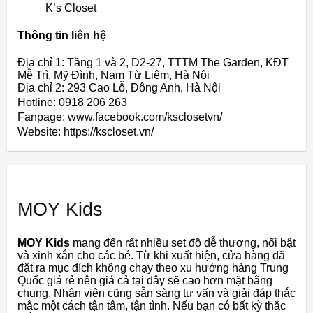
K’s Closet
Thông tin liên hệ
Địa chỉ 1: Tầng 1 và 2, D2-27, TTTM The Garden, KĐT
Mễ Trì, Mỹ Đình, Nam Từ Liêm, Hà Nội
Địa chỉ 2: 293 Cao Lỗ, Đông Anh, Hà Nội
Hotline: 0918 206 263
Fanpage: www.facebook.com/ksclosetvn/
Website: https://kscloset.vn/
MOY Kids
MOY Kids
mang đến rất nhiều set đồ dễ thương, nổi bật
và xinh xắn cho các bé. Từ khi xuất hiện, cửa hàng đã
đặt ra mục đích không chạy theo xu hướng hàng Trung
Quốc giá rẻ nên giá cả tại đây sẽ cao hơn mặt bằng
chung. Nhân viên cũng sẵn sàng tư vấn và giải đáp thắc
mắc một cách tận tâm, tận tình. Nếu bạn có bất kỳ thắc