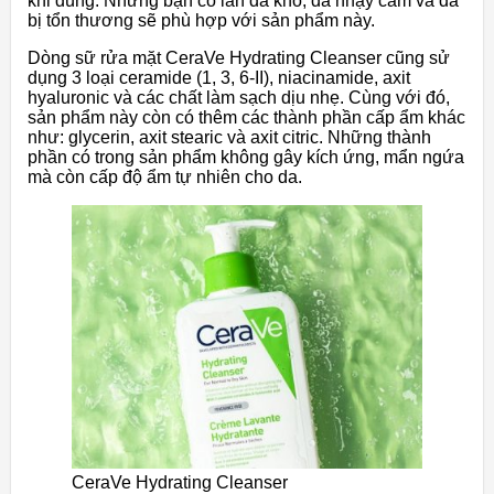
khi dùng. Những bạn có làn da khô, da nhạy cảm và da
bị tổn thương sẽ phù hợp với sản phẩm này.
Dòng sữ rửa mặt CeraVe Hydrating Cleanser cũng sử
dụng 3 loại ceramide (1, 3, 6-II), niacinamide, axit
hyaluronic và các chất làm sạch dịu nhẹ. Cùng với đó,
sản phẩm này còn có thêm các thành phần cấp ẩm khác
như: glycerin, axit stearic và axit citric. Những thành
phần có trong sản phẩm không gây kích ứng, mẩn ngứa
mà còn cấp độ ẩm tự nhiên cho da.
CeraVe Hydrating Cleanser