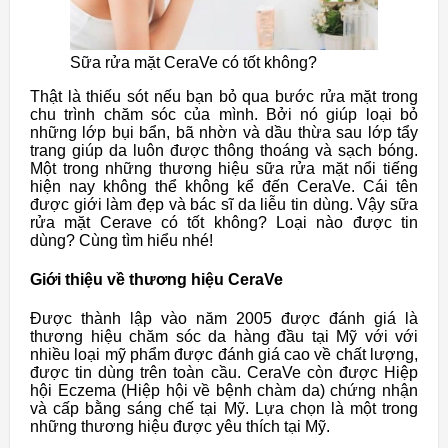
Sữa rửa mặt CeraVe có tốt không?
Thật là thiếu sót nếu bạn bỏ qua bước rửa mặt trong
chu trình chăm sóc của mình. Bởi nó giúp loại bỏ
những lớp bụi bẩn, bã nhờn và dầu thừa sau lớp tẩy
trang giúp da luôn được thông thoáng và sạch bóng.
Một trong những thương hiệu sữa rửa mặt nổi tiếng
hiện nay không thể không kể đến CeraVe. Cái tên
được giới làm đẹp và bác sĩ da liễu tin dùng. Vậy sữa
rửa mặt Cerave có tốt không? Loại nào được tin
dùng? Cùng tìm hiểu nhé!
Giới thiệu về thương hiệu CeraVe
Được thành lập vào năm 2005 được đánh giá là
thương hiệu chăm sóc da hàng đầu tại Mỹ với với
nhiều loại mỹ phẩm được đánh giá cao về chất lượng,
được tin dùng trên toàn cầu. CeraVe còn được Hiệp
hội Eczema (Hiệp hội về bệnh chàm da) chứng nhận
và cấp bằng sáng chế tại Mỹ. Lựa chọn là một trong
những thương hiệu được yêu thích tại Mỹ.