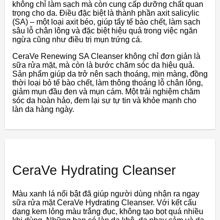
không chỉ làm sạch mà còn cung cấp dưỡng chất quan
trọng cho da. Điều đặc biệt là thành phần axit salicylic
(SA) – một loại axit béo, giúp tẩy tế bào chết, làm sạch
sâu lỗ chân lông và đặc biệt hiệu quả trong việc ngăn
ngừa cũng như điều trị mụn trứng cá.
CeraVe Renewing SA Cleanser không chỉ đơn giản là
sữa rửa mặt, mà còn là bước chăm sóc da hiệu quả.
Sản phẩm giúp da trở nên sạch thoáng, mịn màng, đồng
thời loại bỏ tế bào chết, làm thông thoáng lỗ chân lông,
giảm mụn đầu đen và mụn cám. Một trải nghiệm chăm
sóc da hoàn hảo, đem lại sự tự tin và khỏe mạnh cho
làn da hàng ngày.
CeraVe Hydrating Cleanser
Màu xanh lá nổi bật đã giúp người dùng nhận ra ngay
sữa rửa mặt CeraVe Hydrating Cleanser. Với kết cấu
dạng kem lỏng màu trắng đục, không tạo bọt quá nhiều