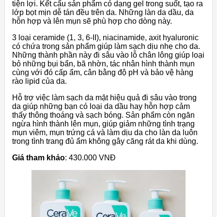
tiện lợi. Kết cấu sản phẩm có dạng gel trong suốt, tạo ra
lớp bọt mịn dễ tán đều trên da. Những làn da dầu, da
hỗn hợp và lên mụn sẽ phù hợp cho dòng này.
3 loại ceramide (1, 3, 6-II), niacinamide, axit hyaluronic
có chứa trong sản phẩm giúp làm sạch dịu nhẹ cho da.
Những thành phần này đi sâu vào lỗ chân lông giúp loại
bỏ những bụi bẩn, bã nhờn, tác nhân hình thành mụn
cùng với đó cấp ẩm, cân bằng độ pH và bảo vệ hàng
rào lipid của da.
Hỗ trợ việc làm sạch da mặt hiệu quả đi sâu vào trong
da giúp những bạn có loại da dầu hay hỗn hợp cảm
thấy thông thoáng và sạch bóng. Sản phẩm còn ngăn
ngừa hình thành lên mụn, giúp giảm những tình trạng
mụn viêm, mụn trứng cá và làm dịu da cho làn da luôn
trong tình trang đủ ẩm không gây căng rát da khi dùng.
Giá tham khảo
: 430.000 VNĐ