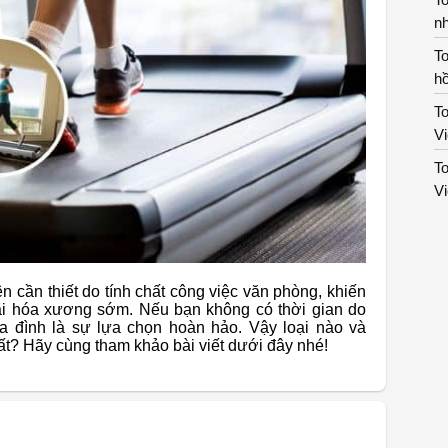
n
To
hồ
To
V
To
V
 cần thiết do tính chất công việc văn phòng, khiến
oái hóa xương sớm. Nếu bạn không có thời gian do
ia đình là sự lựa chọn hoàn hảo. Vậy loại nào và
hất? Hãy cùng tham khảo bài viết dưới đây nhé!