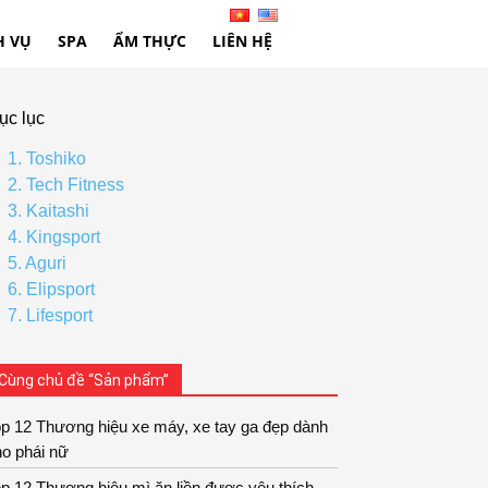
H VỤ
SPA
ẨM THỰC
LIÊN HỆ
ục lục
1. Toshiko
2. Tech Fitness
3. Kaitashi
4. Kingsport
5. Aguri
6. Elipsport
7. Lifesport
Cùng chủ đề “Sản phẩm”
p 12 Thương hiệu xe máy, xe tay ga đẹp dành
o phái nữ
p 12 Thương hiệu mì ăn liền được yêu thích