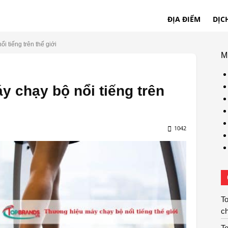
ĐỊA ĐIỂM
DỊC
i tiếng trên thế giới
M
y chạy bộ nổi tiếng trên
1042
To
ch
To