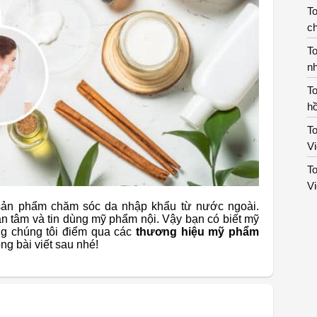
To
ch
To
n
To
hồ
To
V
To
V
 sản phẩm chăm sóc da nhập khẩu từ nước ngoài.
 tâm và tin dùng mỹ phẩm nội. Vậy bạn có biết mỹ
ng chúng tôi điểm qua các
thương hiệu mỹ phẩm
ng bài viết sau nhé!