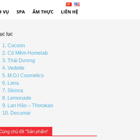
H VỤ
SPA
ẨM THỰC
LIÊN HỆ
ục lục
1. Cocoon
2. Cỏ Mềm Homelab
3. Thái Dương
4. Vedette
5. M.O.I Cosmetics
6. Lana
7. Skinna
8. Lemonade
9. Lan Hảo – Thorakao
10. Decumar
Cùng chủ đề “Sản phẩm”