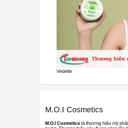
Vedette
M.O.I Cosmetics
M.O.I Cosmetics
là thương hiệu mỹ phẩm