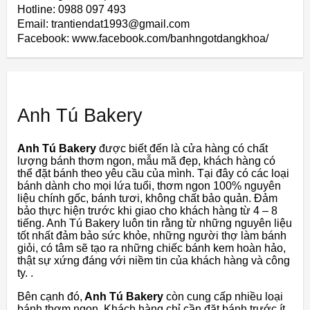
Hotline: 0988 097 493
Email: trantiendat1993@gmail.com
Facebook: www.facebook.com/banhngotdangkhoa/
Anh Tú Bakery
Anh Tú Bakery
được biết đến là cửa hàng có chất
lượng bánh thơm ngon, mẫu mã đẹp, khách hàng có
thể đặt bánh theo yêu cầu của mình. Tại đây có các loại
bánh dành cho mọi lứa tuổi, thơm ngon 100% nguyên
liệu chính gốc, bánh tươi, không chất bảo quản. Đảm
bảo thực hiện trước khi giao cho khách hàng từ 4 – 8
tiếng. Anh Tú Bakery luôn tin rằng từ những nguyên liệu
tốt nhất đảm bảo sức khỏe, những người thợ làm bánh
giỏi, có tâm sẽ tạo ra những chiếc bánh kem hoàn hảo,
thật sự xứng đáng với niềm tin của khách hàng và công
ty. .
Bên cạnh đó,
Anh Tú Bakery
còn cung cấp nhiều loại
bánh thơm ngon. Khách hàng chỉ cần đặt bánh trước ít