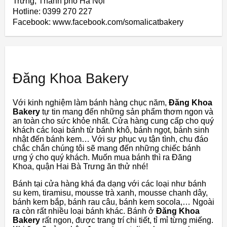
Trưng, Thành phố Hà Nội
Hotline: 0399 270 227
Facebook: www.facebook.com/somalicatbakery
Đăng Khoa Bakery
Với kinh nghiệm làm bánh hàng chục năm,
Đăng Khoa
Bakery
tự tin mang đến những sản phẩm thơm ngon và
an toàn cho sức khỏe nhất. Cửa hàng cung cấp cho quý
khách các loại bánh từ bánh khô, bánh ngọt, bánh sinh
nhật đến bánh kem… Với sự phục vụ tận tình, chu đáo
chắc chắn chúng tôi sẽ mang đến những chiếc bánh
ưng ý cho quý khách. Muốn mua bánh thì ra Đăng
Khoa, quận Hai Bà Trưng ăn thử nhé!
Bánh tại cửa hàng khá đa dạng với các loại như bánh
su kem, tiramisu, mousse trà xanh, mousse chanh dây,
bánh kem bắp, bánh rau câu, bánh kem socola,… Ngoài
ra còn rất nhiều loại bánh khác. Bánh ở
Đăng Khoa
Bakery
rất ngon, được trang trí chi tiết, tỉ mỉ từng miếng.