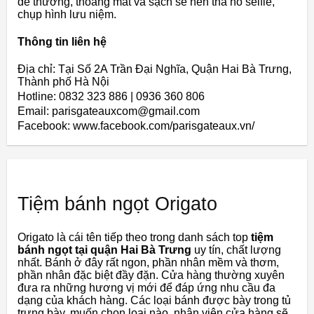
dễ thương, thoáng mát và sạch sẽ nên tha hồ selfie,
chụp hình lưu niệm.
Thông tin liên hệ
Địa chỉ: Tại Số 2A Trần Đại Nghĩa, Quận Hai Bà Trưng,
Thành phố Hà Nội
Hotline: 0832 323 886 | 0936 360 806
Email: parisgateauxcom@gmail.com
Facebook: www.facebook.com/parisgateaux.vn/
Tiệm bánh ngọt Origato
Origato là cái tên tiếp theo trong danh sách top
tiệm
bánh ngọt tại quận Hai Bà Trưng
uy tín, chất lượng
nhất. Bánh ở đây rất ngon, phần nhân mềm và thơm,
phần nhân đặc biệt đầy đặn. Cửa hàng thường xuyên
đưa ra những hương vị mới để đáp ứng nhu cầu đa
dạng của khách hàng. Các loại bánh được bày trong tủ
trưng bày, muốn chọn loại nào, nhân viên cửa hàng sẽ