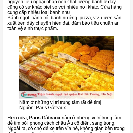
nguyên liệu ngoại nhập nên chất lượng bánh ở đây
cũng có sự khác biệt so với nhiều nơi khác. Cửa hàng
cung cấp nhiều loại bánh như:
Bánh ngọt, bánh mì, bánh nướng, pizza, v.v. được sản
xuất trên dây chuyền hiện đại, đảm bảo tiêu chuẩn an
toàn vệ sinh thực phẩm.
Nằm ở những vị trí trung tâm rất dễ tìm|
Nguồn: Paris Gâteaux
Hơn nữa,
Paris Gâteaux
nằm ở những vị trí trung tâm,
dễ tìm bởi phong cách châu Âu cổ điển, sang trọng.
Ngoài ra, có chỗ để xe trên vỉa hè, không gian bên trong