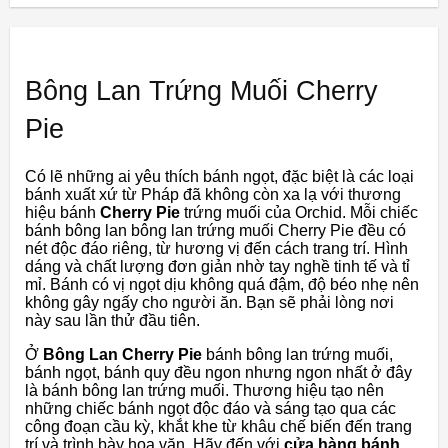
Bông Lan Trứng Muối Cherry
Pie
Có lẽ những ai yêu thích bánh ngọt, đặc biệt là các loại
bánh xuất xứ từ Pháp đã không còn xa lạ với thương
hiệu bánh
Cherry Pie
trứng muối của Orchid. Mỗi chiếc
bánh bông lan bông lan trứng muối Cherry Pie đều có
nét độc đáo riêng, từ hương vị đến cách trang trí. Hình
dáng và chất lượng đơn giản nhờ tay nghề tinh tế và tỉ
mỉ. Bánh có vị ngọt dịu không quá đậm, độ béo nhẹ nên
không gây ngấy cho người ăn. Bạn sẽ phải lòng nơi
này sau lần thử đầu tiên.
Ở
Bông Lan Cherry Pie
bánh bông lan trứng muối,
bánh ngọt, bánh quy đều ngon nhưng ngon nhất ở đây
là bánh bông lan trứng muối. Thương hiệu tạo nên
những chiếc bánh ngọt độc đáo và sáng tạo qua các
công đoạn cầu kỳ, khắt khe từ khâu chế biến đến trang
trí và trình bày hoa văn. Hãy đến với
cửa hàng bánh