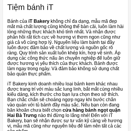
Tiệm bánh iT
Bánh của
iT Bakery
không chỉ đa dạng, mẫu mã đẹp
mắt mà chất lượng cũng không thể bàn cãi, luôn làm hài
lòng những thực khách khó tính nhất. Và nhận được
phản hồi rất tích cực về hương vị thơm ngon cũng như
giá cả vô cùng hợp lý. Nguyên liệu làm bánh tại đây
luôn được đảm bảo về chất lượng và nguồn gốc rõ
ràng. Quy trình sản xuất luôn khép kín, hợp vệ sinh. Áp
dụng các công thức nấu ăn chuyên nghiệp để luôn giữ
được hương vị yêu thích của thực khách. Bánh được
làm ngay trong ngày. Và đảm bảo không sử dụng chất
bảo quản thực phẩm.
iT Bakery kinh doanh nhiều loại bánh kem khác nhau
được trang trí với màu sắc lung linh, bắt mắt cùng nhiều
kiểu dáng, kích thước cho bạn lựa chọn theo sở thích.
Bạn chắc chắn sẽ choáng ngợp ngay khi bước chân
vào quán với tủ bánh đầy màu sắc. Nếu bạn còn đang
băn khoăn chưa biết chọn
cửa hàng bánh ngọt
quận
Hai Bà Trưng
nào thì đừng lo lắng nhé! Đến với iT
Bakery, bạn sẽ nhận được sự tư vấn kỹ càng về hương
vị, mẫu mã cũng như nguyên liệu để làm nên tất cả các