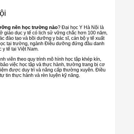
ội
ưỡng nên học trường nào
? Đại học Y Hà Nội là
sở giáo dục y tế có lịch sử vững chắc hơn 100 năm,
c đào tạo và bồi dưỡng y bác sĩ, cán bộ y tế xuất
 học tại trường, ngành Điều dưỡng đứng đầu danh
 y tế tại Việt Nam.
nh viên theo quy trình mô hình học tập khép kín,
bảo việc học tập và thực hành, trường trang bị cơ
ghiệm được duy trì và nâng cấp thường xuyên. Điều
 tự tin thực hành và rèn luyện kỹ năng.