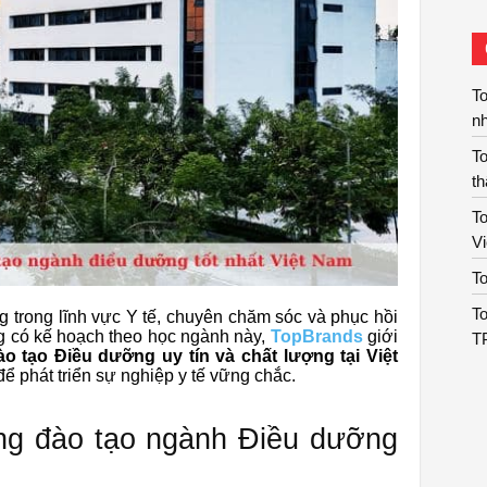
To
n
T
t
To
V
To
To
g trong lĩnh vực Y tế, chuyên chăm sóc và phục hồi
 có kế hoạch theo học ngành này,
TopBrands
giới
T
o tạo Điều dưỡng uy tín và chất lượng tại Việt
ể phát triển sự nghiệp y tế vững chắc.
ng đào tạo ngành Điều dưỡng