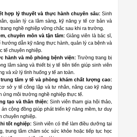
ết hợp lý thuyết và thực hành chuyên sâu:
Sinh
ân, quản lý ca lâm sàng, kỹ năng y tế cơ bản và
rang nghề nghiệp vững chắc sau khi ra trường.
iệm, chuyên môn và tận tâm:
Giảng viên là bác sĩ,
ế hướng dẫn kỹ năng thực hành, quản lý ca bệnh và
c tế chuyên nghiệp.
hực hành và mô phỏng bệnh viện:
Trường trang bị
 lâm sàng và thiết bị y tế tiên tiến giúp sinh viên
g và xử lý tình huống y tế an toàn.
, trung tâm y tế và phòng khám chất lượng cao:
cơ sở y tế công lập và tư nhân, nâng cao kỹ năng
ch ứng môi trường nghề nghiệp thực tế.
g tạo và thân thiện:
Sinh viên tham gia hội thảo,
 án cộng đồng giúp phát triển kỹ năng mềm, tư duy
m chuyên nghiệp.
i tốt nghiệp:
Sinh viên có thể làm điều dưỡng tại
g, trung tâm chăm sóc sức khỏe hoặc tiếp tục học