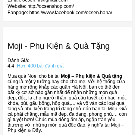
Website: http://ocsenshop.com/
Fanpage: https://www.facebook.com/ocsen.haha/
Moji - Phụ Kiện & Quà Tặng
Đánh Giá:
4,4
Hơn 400 bài đánh giá
Mua quà Noel cho bé tại
Moji – Phụ kiện & Quà tặng
cũng là một ý tưởng hay cho cha mẹ. Với hệ thống cửa
hàng mở rộng khắp các quận Hà Nội, bạn có thể đến
bất kỳ cơ sở nào gần nhất để nhận những món quà
đẹp, độc, lạ cho người thân: quả cầu tuyết có nhạc, móc
khóa, bút, gấu bông, hộp quà,… và vô vàn các loại quà
tặng và phụ kiện trang trí đang chờ đón bạn tại Moji. Giá
cả phải chăng, mẫu mã đẹp, đa dạng, phong phú,… còn
gì tuyệt hơn! Chúc mùa đông ấm áp, ngập tràn yêu
thương với những món quà độc đáo, ý nghĩa tại Moji –
Phụ kiện & Đây.