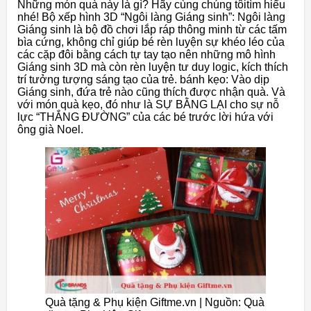
Những món quà này là gì? Hãy cùng chúng tôitìm hiểu
nhé! Bộ xếp hình 3D “Ngôi làng Giáng sinh”: Ngôi làng
Giáng sinh là bộ đồ chơi lắp ráp thông minh từ các tấm
bìa cứng, không chỉ giúp bé rèn luyện sự khéo léo của
các cặp đôi bằng cách tự tay tạo nên những mô hình
Giáng sinh 3D mà còn rèn luyện tư duy logic, kích thích
trí tưởng tượng sáng tạo của trẻ. bánh kẹo: Vào dịp
Giáng sinh, đứa trẻ nào cũng thích được nhận quà. Và
với món quà kẹo, đó như là SỰ BẰNG LẠI cho sự nỗ
lực “THẮNG ĐƯỜNG” của các bé trước lời hứa với
ông già Noel.
Quà tặng & Phụ kiện Giftme.vn | Nguồn: Quà