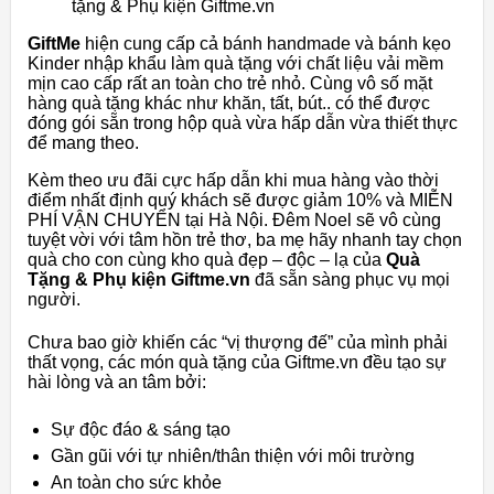
tặng & Phụ kiện Giftme.vn
GiftMe
hiện cung cấp cả bánh handmade và bánh kẹo
Kinder nhập khẩu làm quà tặng với chất liệu vải mềm
mịn cao cấp rất an toàn cho trẻ nhỏ. Cùng vô số mặt
hàng quà tặng khác như khăn, tất, bút.. có thể được
đóng gói sẵn trong hộp quà vừa hấp dẫn vừa thiết thực
để mang theo.
Kèm theo ưu đãi cực hấp dẫn khi mua hàng vào thời
điểm nhất định quý khách sẽ được giảm 10% và MIỄN
PHÍ VẬN CHUYỂN tại Hà Nội. Đêm Noel sẽ vô cùng
tuyệt vời với tâm hồn trẻ thơ, ba mẹ hãy nhanh tay chọn
quà cho con cùng kho quà đẹp – độc – lạ của
Quà
Tặng & Phụ kiện Giftme.vn
đã sẵn sàng phục vụ mọi
người.
Chưa bao giờ khiến các “vị thượng đế” của mình phải
thất vọng, các món quà tặng của Giftme.vn đều tạo sự
hài lòng và an tâm bởi:
Sự độc đáo & sáng tạo
Gần gũi với tự nhiên/thân thiện với môi trường
An toàn cho sức khỏe