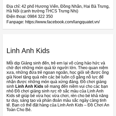
Địa chỉ: 42 phố Hương Viên, Đồng Nhân, Hai Bà Trưng,
Hà Nội (cạnh trường THCS Trưng Nhị)
Điện thoại: 0984 322 350
Fanpage: https://www.facebook.com/langquatet.vn/
Linh Anh Kids
Mỗi dịp Giáng sinh đến, trẻ em lại vô cùng háo hức và
chờ đợi những món quà từ người lớn. Theo quan niệm
xưa, những đứa trẻ ngoan ngoãn, học giỏi sẽ được ông
già Noel tặng quà nên các bé luôn cố gắng nỗ lực để
nhận được những món quà xứng đáng. Đồ chơi giáng
sinh
Linh Anh Kids
sẽ mang đến niềm vui cho các bạn
nhỏ Đồ chơi giáng sinh rực rỡ sắc màu của Linh Anh
Kids sẽ giúp bé vừa học vừa chơi, rèn cho bé khả năng
tư duy, sáng tạo và phán đoán màu sắc ngày càng tinh
tế. Bạn có thể đặt hàng của Linh Anh Kids – Đồ Chơi An
Toàn Cho Bé.