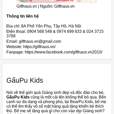
Gifthaus.vn | Nguồn: Gifthaus.vn
Thông tin liên hệ
Địa chỉ: 8A Phố Yên Phụ, Tây Hồ, Hà Nội
Điện thoại: 0904 568 548 & 0974 699 633 & 024 3715
3768
Email: gifthaus.vn@gmail.com
Website: https://gifthaus.vn/
Fanpage: https://www.facebook.com/gifthaus.vn2010/
GấuPu Kids
Nói về thế giới quà Giáng sinh đẹp và độc đáo cho bé,
GấuPu Kids
cũng là một cái tên không thể bỏ qua. Bên
cạnh sự đa dạng và phong phú, tại BearPu Kids, bố mẹ
có thể tìm thấy vô số mặt hàng quà tặng khiến bé thích
thú. Bố mẹ sẽ tặng quà gì cho con vào dịp Giáng sinh?