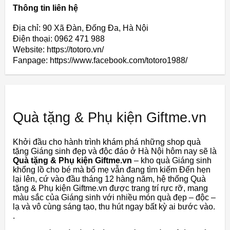
Thông tin liên hệ
Địa chỉ: 90 Xã Đàn, Đống Đa, Hà Nội
Điện thoại: 0962 471 988
Website: https://totoro.vn/
Fanpage: https://www.facebook.com/totoro1988/
Quà tặng & Phụ kiện Giftme.vn
Khởi đầu cho hành trình khám phá những shop quà
tặng Giáng sinh đẹp và độc đáo ở Hà Nội hôm nay sẽ là
Quà tặng & Phụ kiện Giftme.vn
– kho quà Giáng sinh
khổng lồ cho bé mà bố mẹ vẫn đang tìm kiếm Đến hẹn
lại lên, cứ vào đầu tháng 12 hàng năm, hệ thống Quà
tặng & Phụ kiện Giftme.vn được trang trí rực rỡ, mang
màu sắc của Giáng sinh với nhiều món quà đẹp – độc –
lạ và vô cùng sáng tạo, thu hút ngay bất kỳ ai bước vào.
.