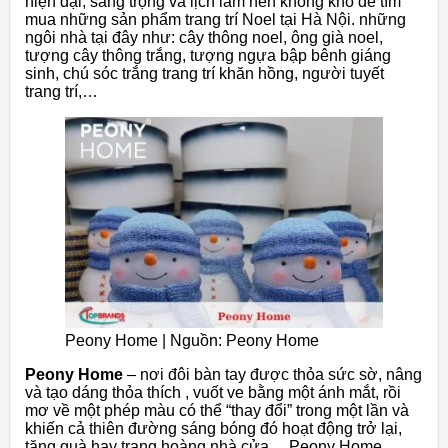
hiện đại, sang trọng và lịch lãm nên không khó để tìm
mua những sản phẩm trang trí Noel tại Hà Nội. những
ngôi nhà tại đây như: cây thông noel, ông già noel,
tượng cây thông trắng, tượng ngựa bập bênh giáng
sinh, chú sóc trắng trang trí khăn hồng, người tuyết
trang trí,…
Peony Home | Nguồn: Peony Home
Peony Home
– nơi đôi bàn tay được thỏa sức sờ, nâng
và tạo dáng thỏa thích , vuốt ve bằng một ánh mắt, rồi
mơ về một phép màu có thể “thay đổi” trong một lần và
khiến cả thiên đường sáng bóng đó hoạt động trở lại,
tặng quà hay trang hoàng nhà cửa… Peony Home