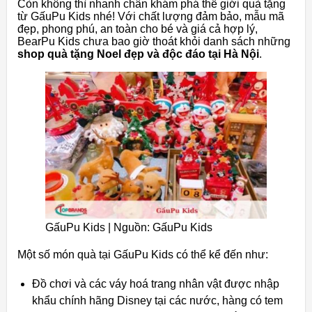
Còn không thì nhanh chân khám phá thế giới quà tặng
từ GấuPu Kids nhé! Với chất lượng đảm bảo, mẫu mã
đẹp, phong phú, an toàn cho bé và giá cả hợp lý,
BearPu Kids chưa bao giờ thoát khỏi danh sách những
shop quà tặng Noel đẹp và độc đáo tại Hà Nội
.
GấuPu Kids | Nguồn: GấuPu Kids
Một số món quà tại GấuPu Kids có thể kể đến như:
Đồ chơi và các váy hoá trang nhân vật được nhập
khẩu chính hãng Disney tại các nước, hàng có tem