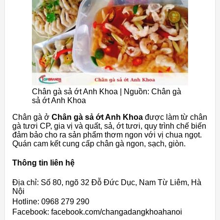
Chân gà sả ớt Anh Khoa | Nguồn: Chân gà
sả ớt Anh Khoa
Chân gà ở
Chân gà sả ớt Anh Khoa
được làm từ chân
gà tươi CP, gia vị và quất, sả, ớt tươi, quy trình chế biến
đảm bảo cho ra sản phẩm thơm ngon với vị chua ngọt.
Quán cam kết cung cấp chân gà ngon, sạch, giòn.
Thông tin liên hệ
Địa chỉ: Số 80, ngõ 32 Đỗ Đức Dục, Nam Từ Liêm, Hà
Nội
Hotline: 0968 279 290
Facebook: facebook.com/changadangkhoahanoi