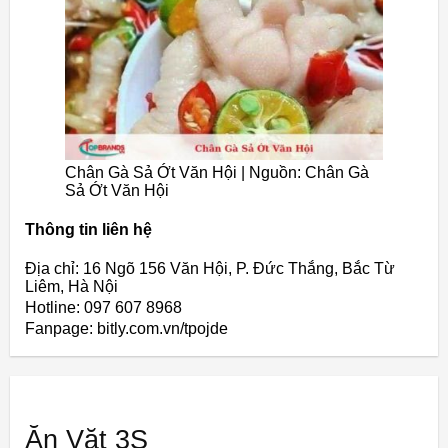
Chân Gà Sả Ớt Văn Hội | Nguồn: Chân Gà
Sả Ớt Văn Hội
Thông tin liên hệ
Địa chỉ: 16 Ngõ 156 Văn Hội, P. Đức Thắng, Bắc Từ
Liêm, Hà Nội
Hotline: 097 607 8968
Fanpage: bitly.com.vn/tpojde
Ăn Vặt 3S