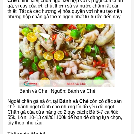
Chè
chính là vị chua ngọt kết hợp với vị ngọt của chân
gà, vị cay của ớt, chút thơm sả và nước chấm rất cần
thiết. Tất cả các hương vị hòa quyện với nhau tạo nên
những hộp chân gà thơm ngon nhất từ ​​trước đến nay.
Bánh và Chè | Nguồn: Bánh và Chè
Ngoài chân gà sả ớt, tại
Bánh và Chè
còn có đặc sản
chè, bánh ngọt dành cho những tín đồ yêu đồ ngọt.
Chân gà của cửa hàng có 2 quy cách: Bé 5-7 cái/túi:
55k, Lớn: 10-13 cái/túi 100k để bạn dễ dàng lựa chọn,
tùy theo nhu cầu.