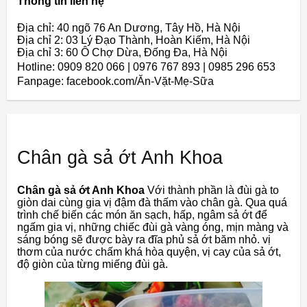
Thông tin liên hệ
Địa chỉ: 40 ngõ 76 An Dương, Tây Hồ, Hà Nội
Địa chỉ 2: 03 Lý Đạo Thành, Hoàn Kiếm, Hà Nội
Địa chỉ 3: 60 Ô Chợ Dừa, Đống Đa, Hà Nội
Hotline: 0909 820 066 | 0976 767 893 | 0985 296 653
Fanpage: facebook.com/Ăn-Vặt-Mẹ-Sữa
Chân gà sả ớt Anh Khoa
Chân gà sả ớt Anh Khoa
Với thành phần là đùi gà to
giòn dai cùng gia vị đậm đà thấm vào chân gà. Qua quá
trình chế biến các món ăn sạch, hấp, ngâm sả ớt để
ngấm gia vị, những chiếc đùi gà vàng óng, mịn màng và
sáng bóng sẽ được bày ra đĩa phủ sả ớt băm nhỏ. vị
thơm của nước chấm khá hòa quyện, vị cay của sả ớt,
độ giòn của từng miếng đùi gà.