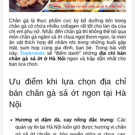
Chân gà là thực phẩm cực kỳ bổ dưỡng bởi trong
chân gà có chứa nhiều collagen rất tốt cho làn da của
chị em phụ nữ. Nhắc đến chân gà thì không thể bỏ qua
món chân gà ngâm sả ớt chua ngọt thơm ngon, là món
ăn vặt thích hợp để nhâm nhi trong những buổi gặp
mặt, sum họp cùng gia đình, bạn bè. Trong bài viết
này,
Topbrands
sẽ “điểm danh” những
địa chỉ bán
chân gà sả ớt ở Hà Nội
ngon và hấp dẫn nhất cho
bạn lựa chọn.
Ưu điểm khi lựa chọn địa chỉ
bán chân gà sả ớt ngon tại Hà
Nội
Hương vị đậm đà, cay nồng đặc trưng:
Các
quán uy tín tại Hà Nội luôn giữ được hương vị chân
gà sả ớt chuẩn vị, hòa quyện giữa vị chua, cay,