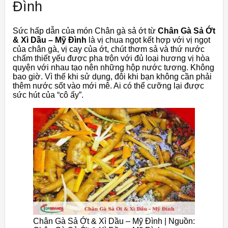
Đình
Sức hấp dẫn của món Chân gà sả ớt từ
Chân Gà Sả Ớt
& Xì Dầu – Mỹ Đình
là vị chua ngọt kết hợp với vị ngọt
của chân gà, vị cay của ớt, chút thơm sả và thứ nước
chấm thiết yếu được pha trộn với đủ loại hương vị hòa
quyện với nhau tạo nên những hộp nước tương. Không
bao giờ. Vì thế khi sử dụng, đôi khi bạn không cần phải
thêm nước sốt vào mới mê. Ai có thể cưỡng lại được
sức hút của “cô ấy”.
Chân Gà Sả Ớt & Xì Dầu – Mỹ Đình | Nguồn: