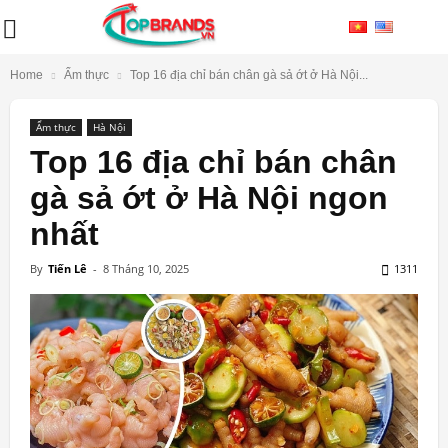
Home
Ẩm thực
Top 16 địa chỉ bán chân gà sả ớt ở Hà Nội...
Ẩm thực
Hà Nội
Top 16 địa chỉ bán chân
gà sả ớt ở Hà Nội ngon
nhất
By
Tiến Lê
-
8 Tháng 10, 2025
1311