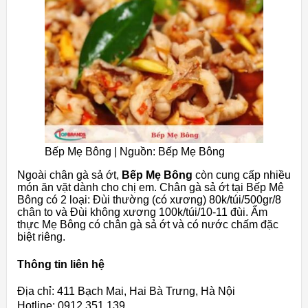
Bếp Mẹ Bông | Nguồn: Bếp Mẹ Bông
Ngoài chân gà sả ớt,
Bếp Mẹ Bông
còn cung cấp nhiều
món ăn vặt dành cho chị em. Chân gà sả ớt tại Bếp Mê
Bông có 2 loại: Đùi thường (có xương) 80k/túi/500gr/8
chân to và Đùi không xương 100k/túi/10-11 đùi. Ẩm
thực Mẹ Bông có chân gà sả ớt và có nước chấm đặc
biệt riêng.
Thông tin liên hệ
Địa chỉ: 411 Bạch Mai, Hai Bà Trưng, Hà Nội
Hotline: 0912 351 139