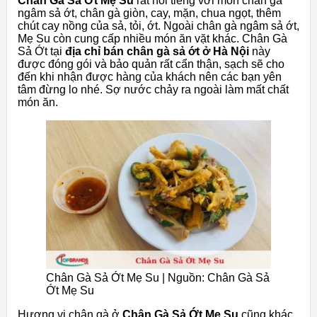
Chân Gà Sả Ớt Mẹ Su
rất nổi tiếng với món chân gà
ngâm sả ớt, chân gà giòn, cay, mặn, chua ngọt, thêm
chút cay nồng của sả, tỏi, ớt. Ngoài chân gà ngâm sả ớt,
Mẹ Su còn cung cấp nhiều món ăn vặt khác. Chân Gà
Sả Ớt tại
địa chỉ bán chân gà sả ớt ở Hà Nội
này
được đóng gói và bảo quản rất cẩn thận, sạch sẽ cho
đến khi nhận được hàng của khách nên các bạn yên
tâm đừng lo nhé. Sợ nước chảy ra ngoài làm mất chất
món ăn.
Chân Gà Sả Ớt Mẹ Su | Nguồn: Chân Gà Sả
Ớt Mẹ Su
Hương vị chân gà ở
Chân Gà Sả Ớt Mẹ Su
cũng khác