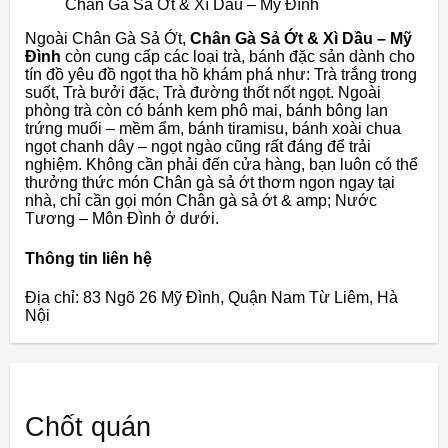
Chân Gà Sả Ớt & Xì Dầu – Mỹ Đình
Ngoài Chân Gà Sả Ớt,
Chân Gà Sả Ớt & Xì Dầu – Mỹ
Đình
còn cung cấp các loại trà, bánh đặc sản dành cho
tín đồ yêu đồ ngọt tha hồ khám phá như: Trà trắng trong
suốt, Trà bưởi đặc, Trà đường thốt nốt ngọt. Ngoài
phòng trà còn có bánh kem phô mai, bánh bông lan
trứng muối – mềm ẩm, bánh tiramisu, bánh xoài chua
ngọt chanh dây – ngọt ngào cũng rất đáng để trải
nghiệm. Không cần phải đến cửa hàng, bạn luôn có thể
thưởng thức món Chân gà sả ớt thơm ngon ngay tại
nhà, chỉ cần gọi món Chân gà sả ớt & amp; Nước
Tương – Môn Đình ở dưới.
Thông tin liên hệ
Địa chỉ: 83 Ngõ 26 Mỹ Đình, Quận Nam Từ Liêm, Hà
Nội
Chốt quán