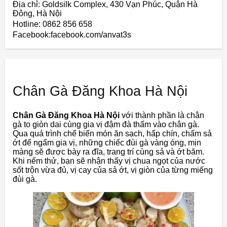
Địa chỉ: Goldsilk Complex, 430 Vạn Phúc, Quận Hà
Đông, Hà Nội
Hotline: 0862 856 658
Facebook:facebook.com/anvat3s
Chân Gà Đăng Khoa Hà Nội
Chân Gà Đăng Khoa Hà Nội
với thành phần là chân
gà to giòn dai cùng gia vị đậm đà thấm vào chân gà.
Qua quá trình chế biến món ăn sạch, hấp chín, chấm sả
ớt để ngấm gia vị, những chiếc đùi gà vàng óng, mịn
màng sẽ được bày ra đĩa, trang trí cùng sả và ớt băm.
Khi nếm thử, bạn sẽ nhận thấy vị chua ngọt của nước
sốt trộn vừa đủ, vị cay của sả ớt, vị giòn của từng miếng
đùi gà.