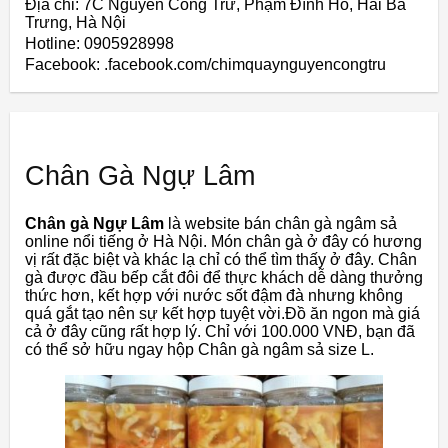
Địa chỉ: 7C Nguyễn Công Trứ, Phạm Đình Hổ, Hai Bà
Trưng, Hà Nội
Hotline: 0905928998
Facebook: .facebook.com/chimquaynguyencongtru
Chân Gà Ngự Lâm
Chân gà Ngự Lâm
là website bán chân gà ngâm sả
online nổi tiếng ở Hà Nội. Món chân gà ở đây có hương
vị rất đặc biệt và khác lạ chỉ có thể tìm thấy ở đây. Chân
gà được đầu bếp cắt đôi để thực khách dễ dàng thưởng
thức hơn, kết hợp với nước sốt đậm đà nhưng không
quá gắt tạo nên sự kết hợp tuyệt vời.Đồ ăn ngon mà giá
cả ở đây cũng rất hợp lý. Chỉ với 100.000 VNĐ, bạn đã
có thể sở hữu ngay hộp Chân gà ngâm sả size L.