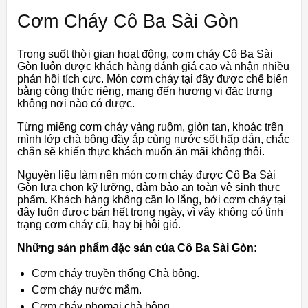
Cơm Cháy Cô Ba Sài Gòn
Trong suốt thời gian hoạt động, cơm cháy Cô Ba Sài
Gòn luôn được khách hàng đánh giá cao và nhận nhiều
phản hồi tích cực. Món cơm cháy tại đây được chế biến
bằng công thức riêng, mang đến hương vị đặc trưng
không nơi nào có được.
Từng miếng cơm cháy vàng ruộm, giòn tan, khoác trên
mình lớp chà bông đầy ắp cùng nước sốt hấp dẫn, chắc
chắn sẽ khiến thực khách muốn ăn mãi không thôi.
Nguyên liệu làm nên món cơm cháy được Cô Ba Sài
Gòn lựa chọn kỹ lưỡng, đảm bảo an toàn vệ sinh thực
phẩm. Khách hàng không cần lo lắng, bởi cơm cháy tại
đây luôn được bán hết trong ngày, vì vậy không có tình
trạng cơm cháy cũ, hay bị hôi gió.
Những sản phẩm đặc sản của Cô Ba Sài Gòn
:
Cơm cháy truyền thống Chà bông.
Cơm cháy nước mắm.
Cơm cháy phomai chà bông.