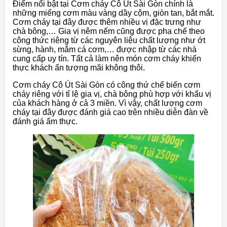
Điểm nổi bật tại Cơm cháy Cô Út Sài Gòn chính là
những miếng cơm màu vàng dầy cộm, giòn tan, bắt mắt.
Cơm cháy tại đây được thêm nhiều vị đặc trưng như
chà bông,… Gia vị nêm nếm cũng được pha chế theo
công thức riêng từ các nguyên liệu chất lượng như ớt
sừng, hành, mắm cá cơm,… được nhập từ các nhà
cung cấp uy tín. Tất cả làm nên món cơm cháy khiến
thực khách ấn tượng mãi không thôi.
Cơm cháy Cô Út Sài Gòn có công thứ chế biến cơm
cháy riêng với tỉ lệ gia vị, chà bông phù hợp với khẩu vị
của khách hàng ở cả 3 miền. Vì vậy, chất lượng cơm
cháy tại đây được đánh giá cao trên nhiều diễn đàn về
đánh giá ẩm thực.