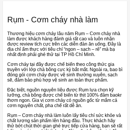
Rụm - Cơm cháy nhà làm
Thương hiệu cơm cháy lâu năm Rụm – Cơm cháy nhà
làm được khách hàng đánh giá rất cao và luôn nhận
được review tích cực trên các diễn đàn ăn uống. Đây là
địa chỉ ẩm thực với tiêu chí “ngon – sạch – rẻ” mà bạ
nhất định phải ghé thử tại TP Hồ Chí Minh.
Cơm cháy tại đây được chế biến theo công thức gia
truyền với lớp chà bông cực kỳ bắt mắt. Ngoài ra, bao bì
đóng gói cơm cháy được vệ sinh thường xuyên, sạch
sẽ, đảm bảo phù hợp vệ sinh an toàn thực phẩm.
Đặc biệt, nguồn nguyên liệu được Rụm lựa chọn kỹ
lưỡng, chà bông được chế biến từ thịt 100% đảm baokr
thơm ngon. Gia vị cơm cháy có nguồn gốc từ mắm cá
cơm nguyên chất, pha chế rất dễ ăn.
Rụm – Cơm cháy nhà làm luôn lấy tiêu chí sức khỏe và
chất lượng sản phẩm lên hàng đầu. Thực khách hãy
thử bớt chút thời gian ghé trực tiếp cửa hàng, bạn sẽ rất