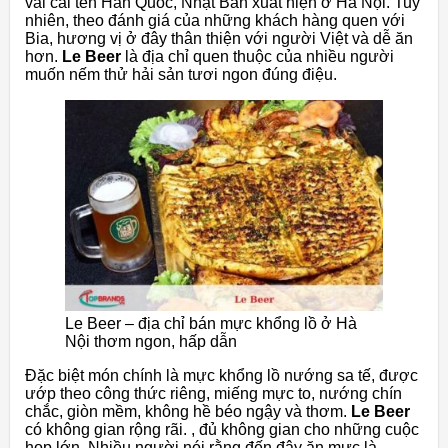
vài cái tên Hàn Quốc, Nhật Bản xuất hiện ở Hà Nội. Tuy
nhiên, theo đánh giá của những khách hàng quen với
Bia, hương vị ở đây thân thiện với người Việt và dễ ăn
hơn.
Le Beer
là địa chỉ quen thuộc của nhiều người
muốn nếm thử hải sản tươi ngon đúng điệu.
Le Beer – địa chỉ bán mực khổng lồ ở Hà
Nội thơm ngon, hấp dẫn
Đặc biệt món chính là mực khổng lồ nướng sa tế, được
ướp theo công thức riêng, miếng mực to, nướng chín
chắc, giòn mềm, không hề béo ngậy và thơm.
Le Beer
có không gian rộng rãi. , đủ không gian cho những cuộc
họp lớn. Nhiều người nói rằng đến đây ăn mực là