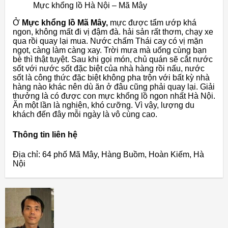
Mực khổng lồ Hà Nội – Mã Mây
Ở
Mực khổng lồ Mã Mây,
mực được tẩm ướp khá
ngon, không mất đi vị đậm đà. hải sản rất thơm, chạy xe
qua rồi quay lại mua. Nước chấm Thái cay có vị mặn
ngọt, càng làm càng xay. Trời mưa mà uống cùng bạn
bè thì thật tuyệt. Sau khi gọi món, chủ quán sẽ cắt nước
sốt với nước sốt đặc biệt của nhà hàng rồi nấu, nước
sốt là công thức đặc biệt không pha trộn với bất kỳ nhà
hàng nào khác nên dù ăn ở đâu cũng phải quay lại. Giải
thưởng là có được con mực khổng lồ ngon nhất Hà Nội.
Ăn một lần là nghiện, khó cưỡng. Vì vậy, lượng du
khách đến đây mỗi ngày là vô cùng cao.
Thông tin liên hệ
Địa chỉ: 64 phố Mã Mây, Hàng Buồm, Hoàn Kiếm, Hà
Nội