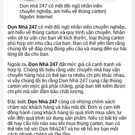
Dọn nhà 247 có một đội ngũ nhân viên
chuyên nghiệp, am hiểu về thùng carton|
Nguồn: Internet
Dọn Nhà 247
có một đội ngũ nhân viên chuyên nghiệp,
am hiểu về thùng carton và quy trình vận chuyển. Nhân
viên sẽ tư vấn cho bạn về kích thước, loại thùng carton
phù hợp với nhu cầu của bạn. Bạn có thể yên tâm rằng
chúng tôi sẽ đáp ứng đúng yêu cầu và mang đến sự hài
lòng tối đa cho bạn.
Ngoài ra,
Dọn Nhà 247
đặt mức giá cả cạnh tranh và
hợp lý. Chúng tôi hiểu rằng việc chuyển nhà hay vận
chuyển hàng hóa có thể tạo ra nhiều chi phí khác nhau,
vì vậy chúng tôi tin rằng Dọn Nhà 247 cung cấp thùng
carton với mức giá phải chăng, giúp bạn tiết kiệm được
chi phí mà vẫn đảm bảo chất lượng.
Đặc biệt,
Dọn Nhà 247
cũng có những chính sách
chăm sóc khách hàng và hậu mãi tốt. Đơn vị cam kết
đồng hành cùng khách hàng từ quá trình mua sắm, tư
vấn đến quá trình sử dụng sản phẩm. Nếu có bất kỳ vấn
đề hay câu hỏi nào sau khi mua thùng carton, bạn có
thể liên hệ với Dọn Nhà247 và họ sẽ hỗ trợ bạn một
cách nhanh chóng và tận tâm.