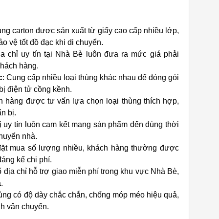
ùng carton được sản xuất từ giấy cao cấp nhiều lớp,
o vệ tốt đồ đạc khi di chuyển.
ịa chỉ uy tín tại Nhà Bè luôn đưa ra mức giá phải
khách hàng.
c
: Cung cấp nhiều loại thùng khác nhau để đóng gói
bị điện tử cồng kềnh.
h hàng được tư vấn lựa chọn loại thùng thích hợp,
n bị.
ị uy tín luôn cam kết mang sản phẩm đến đúng thời
chuyển nhà.
 đặt mua số lượng nhiều, khách hàng thường được
áng kể chi phí.
ố địa chỉ hỗ trợ giao miễn phí trong khu vực Nhà Bè,
.
ùng có độ dày chắc chắn, chống móp méo hiệu quả,
nh vận chuyển.