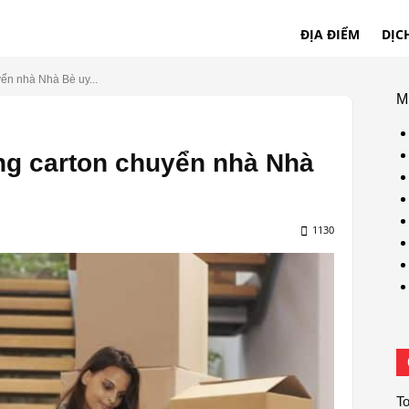
ĐỊA ĐIỂM
DỊC
yển nhà Nhà Bè uy...
M
ùng carton chuyển nhà Nhà
1130
To