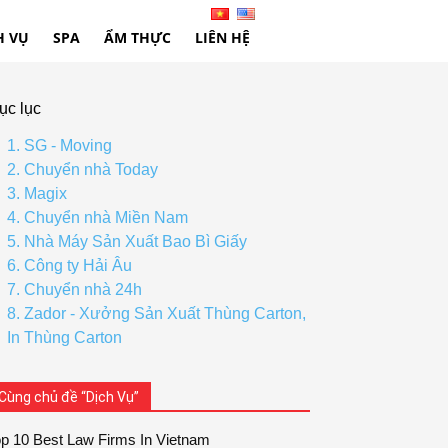
H VỤ
SPA
ẨM THỰC
LIÊN HỆ
ục lục
1. SG - Moving
2. Chuyển nhà Today
3. Magix
4. Chuyển nhà Miền Nam
5. Nhà Máy Sản Xuất Bao Bì Giấy
6. Công ty Hải Âu
7. Chuyển nhà 24h
8. Zador - Xưởng Sản Xuất Thùng Carton,
In Thùng Carton
Cùng chủ đề “Dịch Vụ”
p 10 Best Law Firms In Vietnam