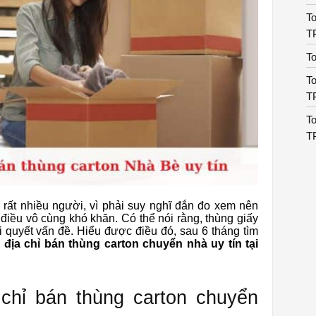
To
T
To
To
T
To
T
 rất nhiều người, vì phải suy nghĩ đắn đo xem nên
điều vô cùng khó khăn. Có thể nói rằng, thùng giấy
i quyết vấn đề. Hiểu được điều đó, sau 6 tháng tìm
i
địa chỉ bán thùng carton chuyển nhà uy tín tại
chỉ bán thùng carton chuyển