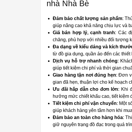
nhà Nhà Bè
Đảm bảo chất lượng sản phẩm
: Th
giúp nâng cao khả năng chịu lực và bả
Giá bán hợp lý, cạnh tranh
: Các đ
chăng, phù hợp với nhiều đối tượng 
Đa dạng về kiểu dáng và kích thướ
từ đồ gia dụng, quần áo đến các thiết 
Dịch vụ hỗ trợ nhanh chóng
: Khác
giúp tiết kiệm chi phí và thời gian chuẩ
Giao hàng tận nơi đúng hẹn
: Đơn v
gian đã hẹn, thuận lợi cho kế hoạch 
Ưu đãi hấp dẫn cho đơn lớn
: Khi
hưởng mức chiết khấu cao, tiết kiệm đ
Tiết kiệm chi phí vận chuyển
: Một s
giúp khách hàng yên tâm hơn khi mua
Đảm bảo an toàn cho hàng hóa
: Th
giữ nguyên trạng đồ đạc trong quá trì