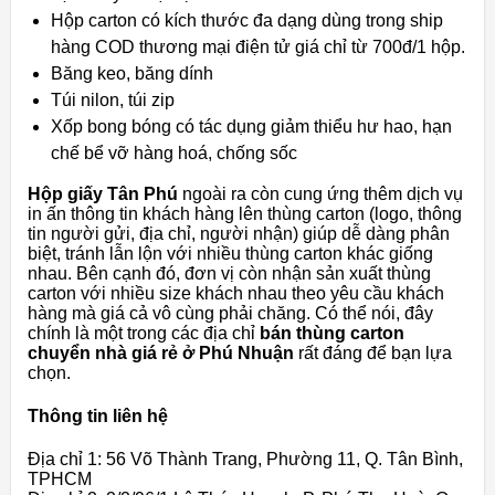
Hộp carton có kích thước đa dạng dùng trong ship
hàng COD thương mại điện tử giá chỉ từ 700đ/1 hộp.
Băng keo, băng dính
Túi nilon, túi zip
Xốp bong bóng có tác dụng giảm thiểu hư hao, hạn
chế bể vỡ hàng hoá, chống sốc
Hộp giấy Tân Phú
ngoài ra còn cung ứng thêm dịch vụ
in ấn thông tin khách hàng lên thùng carton (logo, thông
tin người gửi, địa chỉ, người nhận) giúp dễ dàng phân
biệt, tránh lẫn lộn với nhiều thùng carton khác giống
nhau. Bên cạnh đó, đơn vị còn nhận sản xuất thùng
carton với nhiều size khách nhau theo yêu cầu khách
hàng mà giá cả vô cùng phải chăng. Có thể nói, đây
chính là một trong các địa chỉ
bán thùng carton
chuyển nhà giá rẻ ở Phú Nhuận
rất đáng để bạn lựa
chọn.
Thông tin liên hệ
Địa chỉ 1: 56 Võ Thành Trang, Phường 11, Q. Tân Bình,
TPHCM