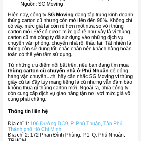
Nguồn: SG Moving
Hiện nay, công ty
SG Moving
đang tập trung kinh doanh
thùng carton cũ nhưng còn mới lên đến 98%. Không chỉ
có vậy, mức giá lại còn rẻ hơn một nửa so với thùng
carton mới. Để có được mức giá rẻ như vậy là vì thùng
carton cũ mà công ty đã sử dụng vào những dịch vụ
chuyển văn phòng, chuyển nhà rồi thâu lại. Tất nhiên là
thùng còn sử dụng tốt, chắc chắn nên khách hàng hoàn
toàn có thể yên tâm sử dụng.
Từ những ưu điểm nổi bật trên, nếu bạn đang tìm mua
thùng carton cũ chuyển nhà ở Phú Nhuận
để đóng
hàng vận chuyển…thì hãy cân nhắc SG Moving vì thùng
giấy cũ tại đây tuy mang tiếng là cũ nhưng vẫn đảm bảo
không thua gì thùng carton mới. Ngoài ra, phía công ty
còn cung cấp dịch vụ giao hàng tận nơi với mức giá vô
cùng phải chăng.
Thông tin liên hệ
Địa chỉ 1:
106 Đường DC9, P. Phú Thuận, Tân Phú,
Thành phố Hồ Chí Minh
Địa chỉ 2: 172 Phan Đình Phùng, P.1, Q. Phú Nhuận,
TPHCM