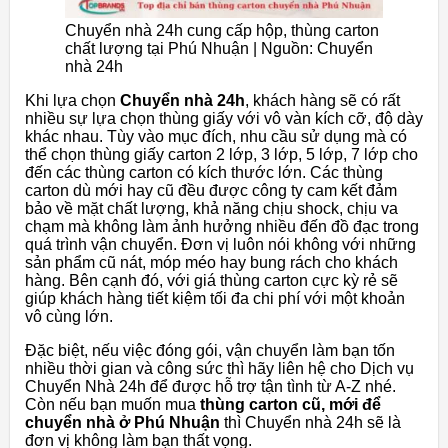
Chuyển nhà 24h cung cấp hộp, thùng carton
chất lượng tại Phú Nhuận | Nguồn: Chuyển
nhà 24h
Khi lựa chọn
Chuyển nhà 24h
, khách hàng sẽ có rất
nhiều sự lựa chọn thùng giấy với vô vàn kích cỡ, độ dày
khác nhau. Tùy vào mục đích, nhu cầu sử dụng mà có
thể chọn thùng giấy carton 2 lớp, 3 lớp, 5 lớp, 7 lớp cho
đến các thùng carton có kích thước lớn. Các thùng
carton dù mới hay cũ đều được công ty cam kết đảm
bảo về mặt chất lượng, khả năng chịu shock, chịu va
chạm mà không làm ảnh hưởng nhiều đến đồ đạc trong
quá trình vận chuyển. Đơn vị luôn nói không với những
sản phẩm cũ nát, móp méo hay bung rách cho khách
hàng. Bên cạnh đó, với giá thùng carton cực kỳ rẻ sẽ
giúp khách hàng tiết kiệm tối đa chi phí với một khoản
vô cùng lớn.
Đặc biệt, nếu việc đóng gói, vận chuyển làm bạn tốn
nhiều thời gian và công sức thì hãy liên hệ cho Dịch vụ
Chuyển Nhà 24h để được hỗ trợ tận tình từ A-Z nhé.
Còn nếu bạn muốn mua
thùng carton cũ, mới để
chuyển nhà ở Phú Nhuận
thì Chuyển nhà 24h sẽ là
đơn vị không làm bạn thất vọng.