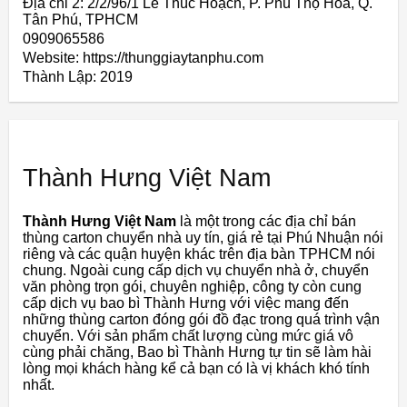
Địa chỉ 2: 2/2/96/1 Lê Thúc Hoạch, P. Phú Thọ Hoà, Q.
Tân Phú, TPHCM
0909065586
Website: https://thunggiaytanphu.com
Thành Lập:
2019
Thành Hưng Việt Nam
Thành Hưng Việt Nam
là một trong các địa chỉ bán
thùng carton chuyển nhà uy tín, giá rẻ tại Phú Nhuận nói
riêng và các quận huyện khác trên địa bàn TPHCM nói
chung. Ngoài cung cấp dịch vụ chuyển nhà ở, chuyển
văn phòng trọn gói, chuyên nghiệp, công ty còn cung
cấp dịch vụ bao bì Thành Hưng với việc mang đến
những thùng carton đóng gói đồ đạc trong quá trình vận
chuyển. Với sản phẩm chất lượng cùng mức giá vô
cùng phải chăng, Bao bì Thành Hưng tự tin sẽ làm hài
lòng mọi khách hàng kể cả bạn có là vị khách khó tính
nhất.