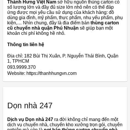
Thành Hưng Việt Nam
sở hữu nguồn thùng carton có
số lượng lớn và đầy đủ size lớn nhỏ nên có thể đáp
ứng được mọi yêu cầu sử dụng của khách hàng: đồ
dùng gia đình, mỹ phẩm, thực phẩm, nhu yếu phẩm, phụ
kiện,… Nhìn chung, đây là địa điểm bán
thùng carton
cũ chuyển nhà quận Phú Nhuận
sẽ giúp bạn một
khoản chi phí không hề nhỏ.
Thông tin liên hệ
Địa chỉ: 182 Bùi Thị Xuân, P. Nguyễn Thái Bình, Quận
1, TPHCM
093.9999.370
Website: https://thanhhungvn.com
Dọn nhà 247
Dịch vụ Dọn nhà 247
ra đời không chỉ mang đến một
dịch vụ chuyển nhà, chuyển kho xưởng trọn gói, chuyên
nghiệp mà còn là
nơi bán thùng carton chuyển nhà