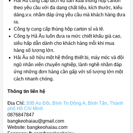
Hải Âu cung cấp dịch vụ sản xuất thùng hộp carton
theo yêu cầu với đa dạng chất liệu, kích thước, kiểu
dáng,v.v. nhằm đáp ứng yêu cầu mà khách hàng đưa
ra.
Công ty cung cấp thùng hộp carton sỉ và lẽ.
Công ty Hả Âu luôn đưa ra mức chiết khấu giá cao,
siêu hấp dẫn dành cho khách hàng mỗi khi mua
hàng số lượng lớn.
Hải Âu sở hữu một hệ thống thiết bị, máy móc và đội
ngũ nhân viên chuyên nghiệp, lành nghề nhằm đáp
ứng những đơn hàng cần gấp với số lượng lớn một
cách nhanh chóng.
Thông tin liên hệ
Địa Chỉ:
30B Ao Đôi, Bình Trị Đông A, Bình Tân, Thành
phố Hồ Chí Minh
0876847847
bangkeohaiau@gmail.com
Website: bangkeohaiau.com