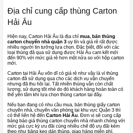
Địa chỉ cung cấp thùng Carton
Hải Âu
Hiện nay, Carton Hải Âu là địa chỉ
mua, bán thùng
carton chuyển nhà quận 3
uy tín và giá rẻ rất được
nhiều người tin tưởng lựa chọn. Đặc biệt, đối với các
loại thùng đã qua sử dụng được Hải Âu cam kết mới
đến 90% với mức giá rẻ hơn một nửa so với hộp carton
mới.
Carton tại Hải Âu vốn dĩ có giá rẻ như vậy là vì thùng
carton đã sử dụng qua cho các dịch vụ vận chuyển
nhưng đã thu hồi lại. Tất nhiên thùng vẫn còn chất
lượng, sử dụng tốt nhé do đó khách hàng hoàn toàn có
thể yên tâm khi lựa chọn thùng carton tại đây.
Nếu bạn đang có nhu cầu mua, bán thùng giấy carton
chuyển nhà, chuyển văn phòng tại khu vực Quận 3 thì
có thể liên hệ đến
Carton Hải Âu
. Đơn vị sẽ cung cấp
bảng báo giá thùng carton chuyển nhà nhanh chóng với
mức giá cực kỳ ưu đãi cùng nhiều chế độ ưu đãi kèm
theo như băng keo dán thùng, giao hàng miễn phí.