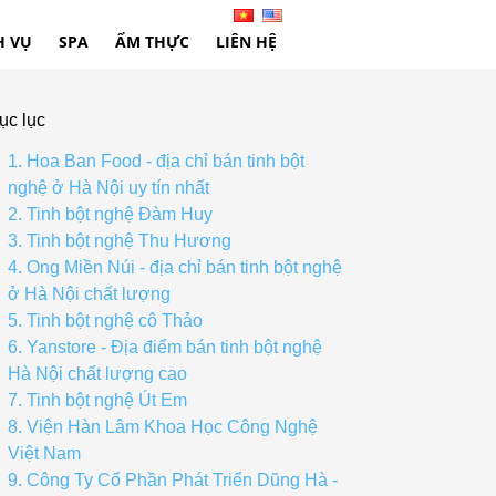
H VỤ
SPA
ẨM THỰC
LIÊN HỆ
ục lục
1. Hoa Ban Food - địa chỉ bán tinh bột
nghệ ở Hà Nội uy tín nhất
2. Tinh bột nghệ Đàm Huy
3. Tinh bột nghệ Thu Hương
4. Ong Miền Núi - địa chỉ bán tinh bột nghệ
ở Hà Nội chất lượng
5. Tinh bột nghệ cô Thảo
6. Yanstore - Địa điểm bán tinh bột nghệ
Hà Nội chất lượng cao
7. Tinh bột nghệ Út Em
8. Viện Hàn Lâm Khoa Học Công Nghệ
Việt Nam
9. Công Ty Cổ Phần Phát Triển Dũng Hà -