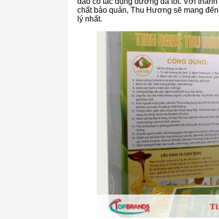
dào có tác dụng dưỡng da tốt. Với thành
chất bảo quản, Thu Hương sẽ mang đến 
lý nhất.