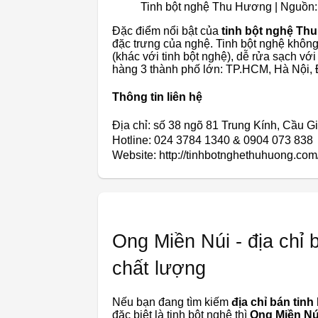
Tinh bột nghệ Thu Hương | Nguồn
Đặc điểm nổi bật của
tinh bột nghệ Th
đặc trưng của nghệ. Tinh bột nghệ không
(khác với tinh bột nghệ), dễ rửa sạch v
hàng 3 thành phố lớn: TP.HCM, Hà Nội, 
Thông tin liên hệ
Địa chỉ: số 38 ngõ 81 Trung Kính, Cầu G
Hotline: 024 3784 1340 & 0904 073 838
Website: http://tinhbotnghethuhuong.com
Ong Miền Núi - địa chỉ 
chất lượng
Nếu bạn đang tìm kiếm
địa chỉ bán tinh
đặc biệt là tinh bột nghệ thì
Ong Miền Nú