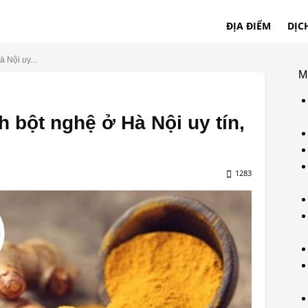
ĐỊA ĐIỂM
DỊC
 Nội uy...
M
nh bột nghệ ở Hà Nội uy tín,
1283