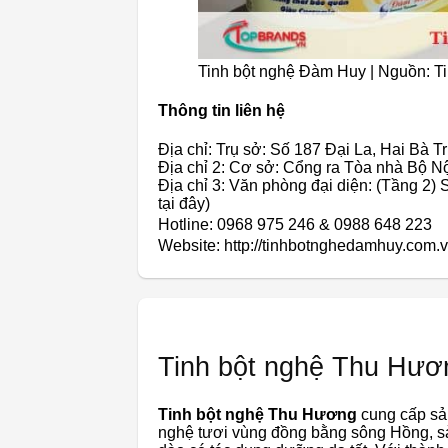
Tinh bột nghệ Đàm Huy | Nguồn: T
Thông tin liên hệ
Địa chỉ: Trụ sở: Số 187 Đại La, Hai Bà T
Địa chỉ 2: Cơ sở: Cổng ra Tòa nhà Bộ Nộ
Địa chỉ 3: Văn phòng đại diện: (Tầng 2)
tại đây)
Hotline: 0968 975 246 & 0988 648 223
Website: http://tinhbotnghedamhuy.com.v
Tinh bột nghệ Thu Hươ
Tinh bột nghệ Thu Hương
cung cấp sản
nghệ tươi vùng đồng bằng sông Hồng, s