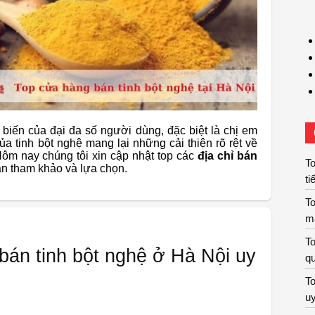
biến của đại đa số người dùng, đặc biệt là chị em
 tinh bột nghệ mang lại những cải thiện rõ rệt về
ôm nay chúng tôi xin cập nhật top các
địa chỉ bán
To
ạn tham khảo và lựa chọn.
ti
To
m
To
bán tinh bột nghệ ở Hà Nội uy
qu
To
uy