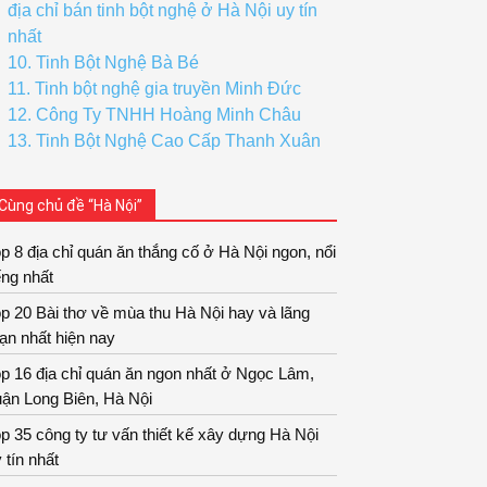
địa chỉ bán tinh bột nghệ ở Hà Nội uy tín
nhất
10. Tinh Bột Nghệ Bà Bé
11. Tinh bột nghệ gia truyền Minh Đức
12. Công Ty TNHH Hoàng Minh Châu
13. Tinh Bột Nghệ Cao Cấp Thanh Xuân
Cùng chủ đề “Hà Nội”
p 8 địa chỉ quán ăn thắng cố ở Hà Nội ngon, nổi
ếng nhất
p 20 Bài thơ về mùa thu Hà Nội hay và lãng
ạn nhất hiện nay
p 16 địa chỉ quán ăn ngon nhất ở Ngọc Lâm,
ận Long Biên, Hà Nội
p 35 công ty tư vấn thiết kế xây dựng Hà Nội
 tín nhất