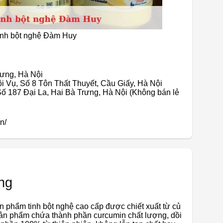
inh bột nghệ Đàm Huy
rưng, Hà Nội
i Vụ, Số 8 Tôn Thất Thuyết, Cầu Giấy, Hà Nội
 Số 187 Đại La, Hai Bà Trưng, Hà Nội (Không bán lẻ
n/
ng
 phẩm tinh bột nghệ cao cấp được chiết xuất từ ​​củ
ản phẩm chứa thành phần curcumin chất lượng, dồi