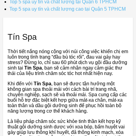
Top 5 spa uy tín và chất lượng tại Quận 6 TPHCM
Top 5 spa uy tín và chất lượng cao tại Quận 5 TPHCM
Tín Spa
Thời tiết nắng nóng cộng với núi công việc khiến chị em
luôn trong tình trạng “đầu bù tóc rối”, đau vai gáy hay
stress? Đừng lo, chỉ sau 60 phút dịch vụ gội đầu dưỡng
sinh tại
Tin Spa
, bạn sẽ cảm nhận ngay cảm giác thư
thái của liệu trình chăm sóc tóc hot nhất hiện nay.
Khi đến với
Tín Spa
, bạn sẽ được tận hưởng một
không gian spa thoải mái với cách bài trí trang nhã,
chuyên nghiệp, sạch sẽ và thoải mái. Spa cung cấp các
buổi hỗ trợ đặc biệt kết hợp giữa mát-xa chân, mát-xa
toàn thân và dầu gội dưỡng sinh để phục hồi toàn bộ
năng lượng trong cơ thể khách hàng.
Là liệu pháp chăm sóc sức khỏe tinh thần kết hợp kỹ
thuật gội dưỡng sinh dược với xoa bóp, bấm huyệt vai
gáy giúp lưu thông khí huyết, đả thông kinh mạch, xóa