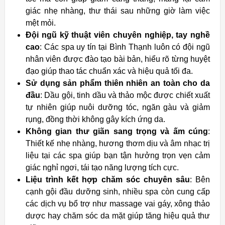
giác nhẹ nhàng, thư thái sau những giờ làm việc
mệt mỏi.
Đội ngũ kỹ thuật viên chuyên nghiệp, tay nghề
cao
: Các spa uy tín tại Bình Thạnh luôn có đội ngũ
nhân viên được đào tạo bài bản, hiểu rõ từng huyệt
đạo giúp thao tác chuẩn xác và hiệu quả tối đa.
Sử dụng sản phẩm thiên nhiên an toàn cho da
đầu
: Dầu gội, tinh dầu và thảo mộc được chiết xuất
tự nhiên giúp nuôi dưỡng tóc, ngăn gàu và giảm
rụng, đồng thời không gây kích ứng da.
Không gian thư giãn sang trọng và ấm cúng
:
Thiết kế nhẹ nhàng, hương thơm dịu và âm nhạc trị
liệu tại các spa giúp bạn tận hưởng trọn vẹn cảm
giác nghỉ ngơi, tái tạo năng lượng tích cực.
Liệu trình kết hợp chăm sóc chuyên sâu
: Bên
cạnh gội đầu dưỡng sinh, nhiều spa còn cung cấp
các dịch vụ bổ trợ như massage vai gáy, xông thảo
dược hay chăm sóc da mặt giúp tăng hiệu quả thư