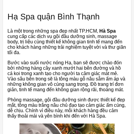
Hạ Spa quận Bình Thạnh
Là một trong những spa đẹp nhất TP.HCM,
Hà Spa
cung cấp các dịch vụ gội đầu dưỡng sinh, massage
body, trị liệu cùng thiết kế không gian tinh tế mang đến
cho khách hàng những trải nghiệm tuyệt vời và thư giãn
tối đa.
Bước vào suối nước nóng Hạ, bạn sẽ được chào đón
bởi những hàng cây xanh mướt hai bên đường và hồ
cá koi trong xanh tạo cho người ta cảm giác mát mẻ.
Vào sâu bên trong sẽ là tông màu gỗ nâu sẫm ấm áp và
những không gian vô cùng sang trọng. Đồ trang trí đơn
giản, tinh tế mang đến không gian rộng rãi, thoáng mát.
Phòng massage, gội đầu dưỡng sinh được thiết kế đẹp
mắt, tông màu trắng nâu chủ đạo tạo cảm giác ấm cúng,
dễ chịu. Chính vì điều này, mỗi khách hàng đều cảm
thấy thoải mái và yên bình khi đến với Hà Spa.