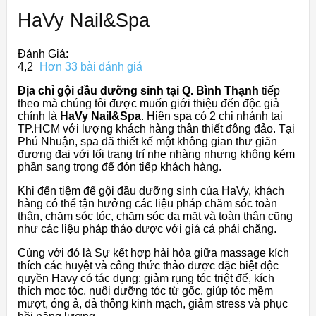
HaVy Nail&Spa
Đánh Giá:
4,2
Hơn 33 bài đánh giá
Địa chỉ gội đầu dưỡng sinh tại Q. Bình Thạnh
tiếp
theo mà chúng tôi được muốn giới thiệu đến độc giả
chính là
HaVy Nail&Spa
. Hiện spa có 2 chi nhánh tại
TP.HCM với lượng khách hàng thân thiết đông đảo. Tại
Phú Nhuận, spa đã thiết kế một không gian thư giãn
đương đại với lối trang trí nhẹ nhàng nhưng không kém
phần sang trọng để đón tiếp khách hàng.
Khi đến tiệm để gội đầu dưỡng sinh của HaVy, khách
hàng có thể tận hưởng các liệu pháp chăm sóc toàn
thân, chăm sóc tóc, chăm sóc da mặt và toàn thân cũng
như các liệu pháp thảo dược với giá cả phải chăng.
Cùng với đó là Sự kết hợp hài hòa giữa massage kích
thích các huyệt và công thức thảo dược đặc biệt độc
quyền Havy có tác dụng: giảm rụng tóc triệt để, kích
thích mọc tóc, nuôi dưỡng tóc từ gốc, giúp tóc mềm
mượt, óng ả, đả thông kinh mạch, giảm stress và phục