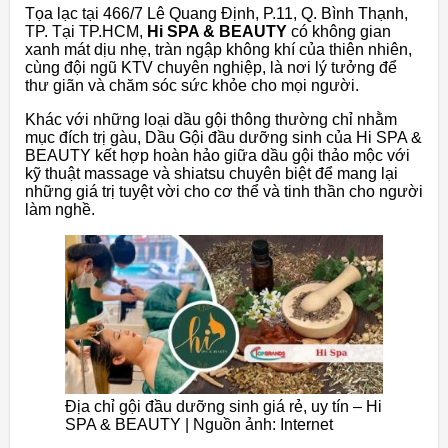
Tọa lạc tại 466/7 Lê Quang Định, P.11, Q. Bình Thạnh,
TP. Tại TP.HCM,
Hi SPA & BEAUTY
có không gian
xanh mát dịu nhẹ, tràn ngập không khí của thiên nhiên,
cùng đội ngũ KTV chuyên nghiệp, là nơi lý tưởng để
thư giãn và chăm sóc sức khỏe cho mọi người.
Khác với những loại dầu gội thông thường chỉ nhằm
mục đích trị gàu, Dầu Gội đầu dưỡng sinh của Hi SPA &
BEAUTY kết hợp hoàn hảo giữa dầu gội thảo mộc với
kỹ thuật massage và shiatsu chuyên biệt để mang lại
những giá trị tuyệt vời cho cơ thể và tinh thần cho người
làm nghề.
Địa chỉ gội đầu dưỡng sinh giá rẻ, uy tín – Hi
SPA & BEAUTY | Nguồn ảnh: Internet