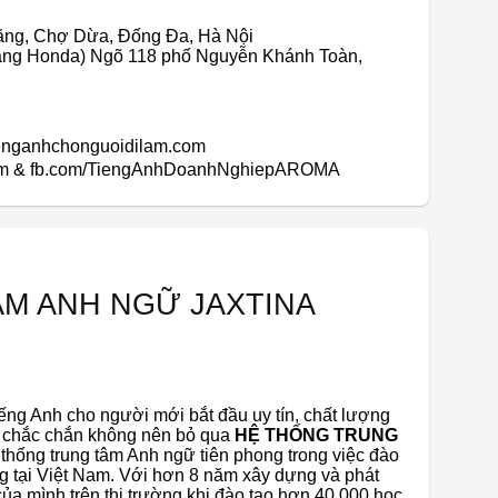
Bằng, Chợ Dừa, Đống Đa, Hà Nội
hàng Honda) Ngõ 118 phố Nguyễn Khánh Toàn,
tienganhchonguoidilam.com
ilam & fb.com/TiengAnhDoanhNghiepAROMA
M ANH NGỮ JAXTINA
iếng Anh cho người mới bắt đầu uy tín, chất lượng
ì chắc chắn không nên bỏ qua
HỆ THỐNG TRUNG
ệ thống trung tâm Anh ngữ tiên phong trong việc đào
ăng tại Việt Nam. Với hơn 8 năm xây dựng và phát
 của mình trên thị trường khi đào tạo hơn 40.000 học