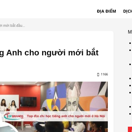
ĐỊA ĐIỂM
DỊC
i mới bắt đầu...
M
ếng Anh cho người mới bắt
1166