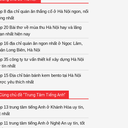
p 8 địa chỉ quán ăn thắng cố ở Hà Nội ngon, nổi
ếng nhất
p 20 Bài thơ về mùa thu Hà Nội hay và lãng
ạn nhất hiện nay
p 16 địa chỉ quán ăn ngon nhất ở Ngọc Lâm,
ận Long Biên, Hà Nội
p 35 công ty tư vấn thiết kế xây dựng Hà Nội
 tín nhất
p 15 Địa chỉ bán bánh kem bento tại Hà Nội
ợc yêu thích nhất
Cùng chủ đề “Trung Tâm Tiếng Anh”
p 13 trung tâm tiếng Anh ở Khánh Hòa uy tín,
t nhất
p 11 trung tâm tiếng Anh ở Nghệ An uy tín, tốt