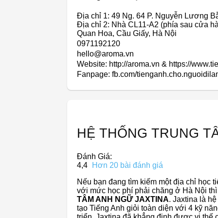
Địa chỉ 1: 49 Ng. 64 P. Nguyễn Lương 
Địa chỉ 2: Nhà CL11-A2 (phía sau cửa 
Quan Hoa, Cầu Giấy, Hà Nội
0971192120
hello@aroma.vn
Website: http://aroma.vn & https://www.
Fanpage: fb.com/tienganh.cho.nguoid
HỆ THỐNG TRUNG TÂ
Đánh Giá:
4,4
Hơn 20 bài đánh giá
Nếu bạn đang tìm kiếm một địa chỉ học t
với mức học phí phải chăng ở Hà Nội th
TÂM ANH NGỮ JAXTINA
. Jaxtina là h
tạo Tiếng Anh giỏi toàn diện với 4 kỹ n
triển, Jaxtina đã khẳng định được vị thế