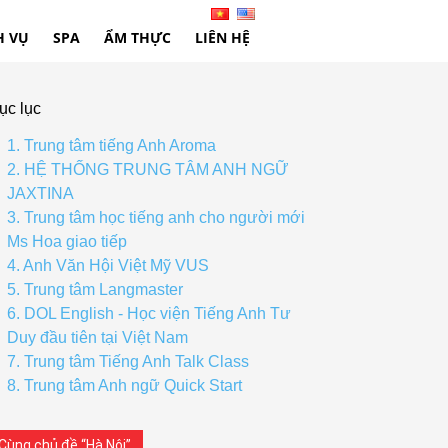
H VỤ
SPA
ẨM THỰC
LIÊN HỆ
ục lục
1. Trung tâm tiếng Anh Aroma
2. HỆ THỐNG TRUNG TÂM ANH NGỮ
JAXTINA
3. Trung tâm học tiếng anh cho người mới
Ms Hoa giao tiếp
4. Anh Văn Hội Việt Mỹ VUS
5. Trung tâm Langmaster
6. DOL English - Học viện Tiếng Anh Tư
Duy đầu tiên tại Việt Nam
7. Trung tâm Tiếng Anh Talk Class
8. Trung tâm Anh ngữ Quick Start
Cùng chủ đề “Hà Nội”