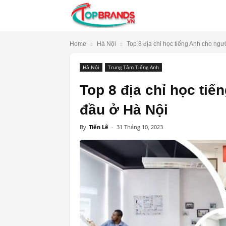
TopBrands.vn
Home
Hà Nội
Top 8 địa chỉ học tiếng Anh cho ngườ
Hà Nội
Trung Tâm Tiếng Anh
Top 8 địa chỉ học ti
đầu ở Hà Nội
By
Tiến Lê
-
31 Tháng 10, 2023