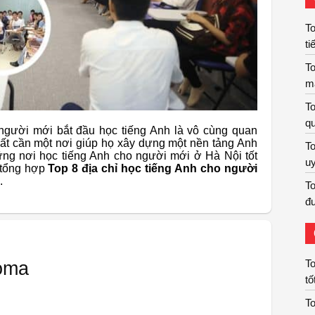
To
ti
To
m
To
qu
 người mới bắt đầu học tiếng Anh là vô cùng quan
rất cần một nơi giúp họ xây dựng một nền tảng Anh
To
ng nơi học tiếng Anh cho người mới ở Hà Nội tốt
uy
 tổng hợp
Top 8 địa chỉ học tiếng Anh cho người
.
To
đư
To
roma
tố
To