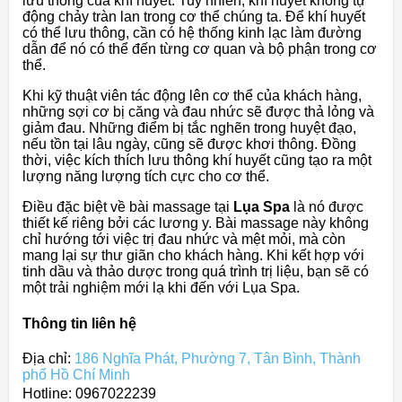
lưu thông của khí huyết. Tuy nhiên, khí huyết không tự
động chảy tràn lan trong cơ thể chúng ta. Để khí huyết
có thể lưu thông, cần có hệ thống kinh lạc làm đường
dẫn để nó có thể đến từng cơ quan và bộ phận trong cơ
thể.
Khi kỹ thuật viên tác động lên cơ thể của khách hàng,
những sợi cơ bị căng và đau nhức sẽ được thả lỏng và
giảm đau. Những điểm bị tắc nghẽn trong huyệt đạo,
nếu tồn tại lâu ngày, cũng sẽ được khơi thông. Đồng
thời, việc kích thích lưu thông khí huyết cũng tạo ra một
lượng năng lượng tích cực cho cơ thể.
Điều đặc biệt về bài massage tại
Lụa Spa
là nó được
thiết kế riêng bởi các lương y. Bài massage này không
chỉ hướng tới việc trị đau nhức và mệt mỏi, mà còn
mang lại sự thư giãn cho khách hàng. Khi kết hợp với
tinh dầu và thảo dược trong quá trình trị liệu, bạn sẽ có
một trải nghiệm mới lạ khi đến với Lụa Spa.
Thông tin liên hệ
Địa chỉ:
186 Nghĩa Phát, Phường 7, Tân Bình, Thành
phố Hồ Chí Minh
Hotline: 0967022239