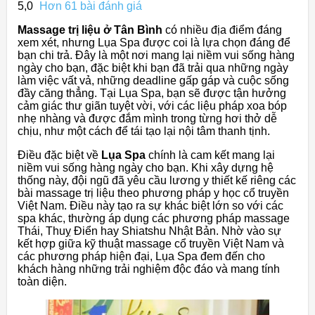
5,0
Hơn 61 bài đánh giá
Massage trị liệu ở Tân Bình
có nhiều địa điểm đáng
xem xét, nhưng Lụa Spa được coi là lựa chọn đáng để
bạn chi trả. Đây là một nơi mang lại niềm vui sống hàng
ngày cho bạn, đặc biệt khi bạn đã trải qua những ngày
làm việc vất vả, những deadline gấp gáp và cuộc sống
đầy căng thẳng. Tại Lụa Spa, bạn sẽ được tận hưởng
cảm giác thư giãn tuyệt vời, với các liệu pháp xoa bóp
nhẹ nhàng và được đắm mình trong từng hơi thở dễ
chịu, như một cách để tái tạo lại nội tâm thanh tịnh.
Điều đặc biệt về
Lụa Spa
chính là cam kết mang lại
niềm vui sống hàng ngày cho bạn. Khi xây dựng hệ
thống này, đội ngũ đã yêu cầu lương y thiết kế riêng các
bài massage trị liệu theo phương pháp y học cổ truyền
Việt Nam. Điều này tạo ra sự khác biệt lớn so với các
spa khác, thường áp dụng các phương pháp massage
Thái, Thuỵ Điển hay Shiatshu Nhật Bản. Nhờ vào sự
kết hợp giữa kỹ thuật massage cổ truyền Việt Nam và
các phương pháp hiện đại, Lụa Spa đem đến cho
khách hàng những trải nghiệm độc đáo và mang tính
toàn diện.