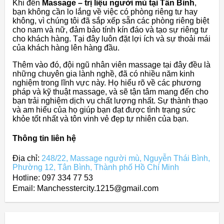
Khi đến
Massage – trị liệu người mù tại Tân Bình
,
bạn không cần lo lắng về việc có phòng riêng tư hay
không, vì chúng tôi đã sắp xếp sẵn các phòng riêng biệt
cho nam và nữ, đảm bảo tính kín đáo và tạo sự riêng tư
cho khách hàng. Tại đây luôn đặt lợi ích và sự thoải mái
của khách hàng lên hàng đầu.
Thêm vào đó, đội ngũ nhân viên massage tại đây đều là
những chuyên gia lành nghề, đã có nhiều năm kinh
nghiệm trong lĩnh vực này. Họ hiểu rõ về các phương
pháp và kỹ thuật massage, và sẽ tận tâm mang đến cho
bạn trải nghiệm dịch vụ chất lượng nhất. Sự thành thạo
và am hiểu của họ giúp bạn đạt được tình trạng sức
khỏe tốt nhất và tôn vinh vẻ đẹp tự nhiên của bạn.
Thông tin liên hệ
Địa chỉ:
248/22, Massage người mù, Nguyễn Thái Bình,
Phường 12, Tân Bình, Thành phố Hồ Chí Minh
Hotline: 097 334 77 53
Email: Manchesstercity.1215@gmail.com