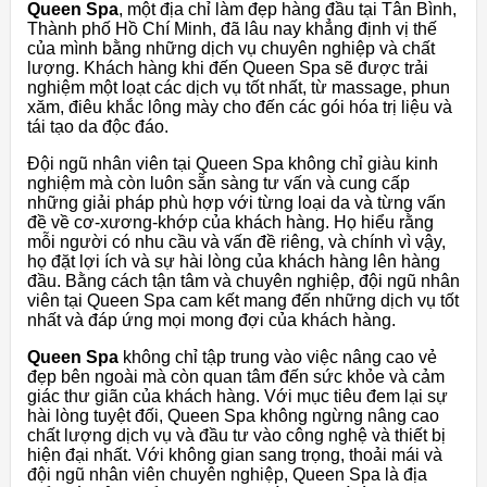
Queen Spa
, một địa chỉ làm đẹp hàng đầu tại Tân Bình,
Thành phố Hồ Chí Minh, đã lâu nay khẳng định vị thế
của mình bằng những dịch vụ chuyên nghiệp và chất
lượng. Khách hàng khi đến Queen Spa sẽ được trải
nghiệm một loạt các dịch vụ tốt nhất, từ massage, phun
xăm, điêu khắc lông mày cho đến các gói hóa trị liệu và
tái tạo da độc đáo.
Đội ngũ nhân viên tại Queen Spa không chỉ giàu kinh
nghiệm mà còn luôn sẵn sàng tư vấn và cung cấp
những giải pháp phù hợp với từng loại da và từng vấn
đề về cơ-xương-khớp của khách hàng. Họ hiểu rằng
mỗi người có nhu cầu và vấn đề riêng, và chính vì vậy,
họ đặt lợi ích và sự hài lòng của khách hàng lên hàng
đầu. Bằng cách tận tâm và chuyên nghiệp, đội ngũ nhân
viên tại Queen Spa cam kết mang đến những dịch vụ tốt
nhất và đáp ứng mọi mong đợi của khách hàng.
Queen Spa
không chỉ tập trung vào việc nâng cao vẻ
đẹp bên ngoài mà còn quan tâm đến sức khỏe và cảm
giác thư giãn của khách hàng. Với mục tiêu đem lại sự
hài lòng tuyệt đối, Queen Spa không ngừng nâng cao
chất lượng dịch vụ và đầu tư vào công nghệ và thiết bị
hiện đại nhất. Với không gian sang trọng, thoải mái và
đội ngũ nhân viên chuyên nghiệp, Queen Spa là địa