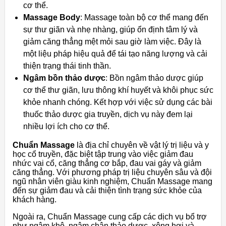
cơ thể.
Massage Body
: Massage toàn bộ cơ thể mang đến
sự thư giãn và nhẹ nhàng, giúp ổn định tâm lý và
giảm căng thẳng mệt mỏi sau giờ làm việc. Đây là
một liệu pháp hiệu quả để tái tạo năng lượng và cải
thiện trạng thái tinh thần.
Ngâm bồn thảo dược
: Bồn ngâm thảo dược giúp
cơ thể thư giãn, lưu thông khí huyết và khôi phục sức
khỏe nhanh chóng. Kết hợp với việc sử dụng các bài
thuốc thảo dược gia truyền, dịch vụ này đem lại
nhiều lợi ích cho cơ thể.
Chuẩn Massage
là địa chỉ chuyên về vật lý trị liệu và y
học cổ truyền, đặc biệt tập trung vào việc giảm đau
nhức vai cổ, căng thẳng cơ bắp, đau vai gáy và giảm
căng thẳng. Với phương pháp trị liệu chuyên sâu và đội
ngũ nhân viên giàu kinh nghiệm, Chuẩn Massage mang
đến sự giảm đau và cải thiện tình trạng sức khỏe của
khách hàng.
Ngoài ra, Chuẩn Massage cung cấp các dịch vụ bổ trợ
như ngâm khô, ngâm chân thảo dược, xông hơi và