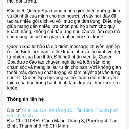
mọi đối tượng.
Đặc biệt, Queen Spa mong muốn giới thiệu những dịch
vụ tốt nhất của mình cho mọi người, vì vậy nơi đây đã
tạo ra nhiều gói dịch vụ với mức giá tầm trung. Điều này
giúp mang đến nhiều lựa chọn phù hợp hơn cho quý
khách hàng, không chỉ đáp ứng nhu cầu về làm đẹp mà
còn mang lại sự thư giãn và phục hồi sức khỏe.
Queen Spa tự hào là địa điểm massage chuyên nghiệp
ở Tân Bình, nơi bạn có thể khám phá và tôn vinh vẻ đẹp
tự nhiên của bản thân. Đội ngũ nhân viên tại Queen
Spa được đào tạo chuyên nghiệp và luôn sẵn lòng
chăm sóc và mang lại sự tự tin cho bạn. Với không gian
thoải mái, dịch vụ chất lượng và tâm huyết đặt vào từng
chi tiết, Queen Spa hy vọng sẽ trở thành điểm đến yêu
thích của bạn trong hành trình làm đẹp và chăm sóc sức
khỏe.
Thông tin liên hệ
Địa chỉ:
456 Âu Cơ, Phường 10, Tân Bình, Thành phố
Hồ Chí Minh
Địa Chỉ: 1108 Đ. Cách Mạng Tháng 8, Phường 4, Tân
Bình, Thành phố Hồ Chí Minh