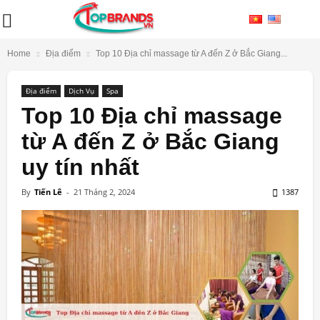
Home
Địa điểm
Top 10 Địa chỉ massage từ A đến Z ở Bắc Giang...
Địa điểm
Dịch Vụ
Spa
Top 10 Địa chỉ massage
từ A đến Z ở Bắc Giang
uy tín nhất
By
Tiến Lê
-
21 Tháng 2, 2024
1387