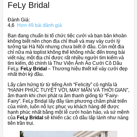
FeLy Bridal
Đánh Giá:
4,6
Hơn 49 bài đánh giá
Bạn đang chuẩn bị tổ chức tiệc cưới và bạn băn khoăn
không biết nên chọn địa chỉ thuê và may váy cưới lý
tưởng tại Hà Nội nhưng chưa biết ở đâu. Còn một địa
chỉ nữa mà toplist không thể không nhắc đến trong bài
viết này, một địa chỉ được rất nhiều người tìm kiếm và
tìm kiếm, đó chính là Thư Viện Ảnh Áo Cưới Cô Dâu
FeLy.
FeLy Bridal
– Thương hiệu thiết kế váy cưới đẹp
nhất thời kỳ đầu.
Lấy cảm hứng từ từ tiếng Anh “Felicity” có nghĩa là
“HẠNH PHÚC TUYỆT VỜI, MAY MẮN VÀ THỜI GIAN”,
âm thanh khi chơi phát ra âm thanh giống từ “Fairy-
Fairy”. FeLy Bridal lấy đây làm phương châm phát triển
của mình, luôn nỗ lực phục vụ khách hàng để được
hạnh phúc nhất bằng một lễ cưới hoàn hảo, và sứ mệnh
của
FeLy Bridal
sẽ khiến các cô dâu lấp lánh như nàng
tiên trần trụi.