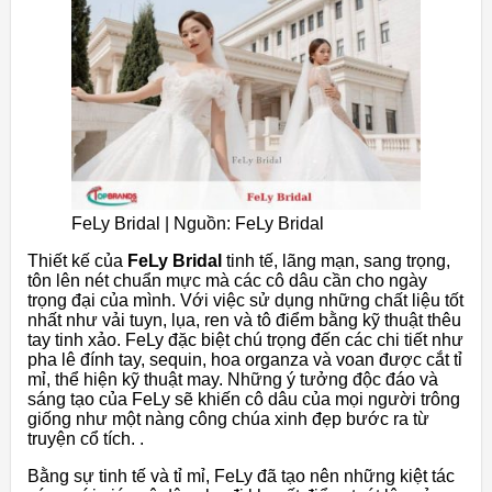
FeLy Bridal | Nguồn: FeLy Bridal
Thiết kế của
FeLy Bridal
tinh tế, lãng mạn, sang trọng,
tôn lên nét chuẩn mực mà các cô dâu cần cho ngày
trọng đại của mình. Với việc sử dụng những chất liệu tốt
nhất như vải tuyn, lụa, ren và tô điểm bằng kỹ thuật thêu
tay tinh xảo. FeLy đặc biệt chú trọng đến các chi tiết như
pha lê đính tay, sequin, hoa organza và voan được cắt tỉ
mỉ, thể hiện kỹ thuật may. Những ý tưởng độc đáo và
sáng tạo của FeLy sẽ khiến cô dâu của mọi người trông
giống như một nàng công chúa xinh đẹp bước ra từ
truyện cổ tích. .
Bằng sự tinh tế và tỉ mỉ, FeLy đã tạo nên những kiệt tác