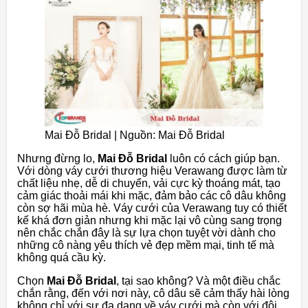
Mai Đỗ Bridal | Nguồn: Mai Đỗ Bridal
Nhưng đừng lo,
Mai Đỗ Bridal
luôn có cách giúp bạn.
Với dòng váy cưới thương hiệu Verawang được làm từ
chất liệu nhẹ, dễ di chuyển, vải cực kỳ thoáng mát, tạo
cảm giác thoải mái khi mặc, đảm bảo các cô dâu không
còn sợ hãi mùa hè. Váy cưới của Verawang tuy có thiết
kế khá đơn giản nhưng khi mặc lại vô cùng sang trọng
nên chắc chắn đây là sự lựa chọn tuyệt vời dành cho
những cô nàng yêu thích vẻ đẹp mềm mại, tinh tế mà
không quá cầu kỳ.
Chọn
Mai Đỗ Bridal
, tại sao không? Và một điều chắc
chắn rằng, đến với nơi này, cô dâu sẽ cảm thấy hài lòng
không chỉ với sự đa dạng về váy cưới mà còn với đội