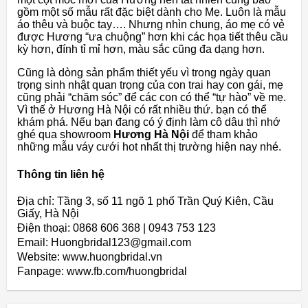
gồm một số mẫu rất đặc biệt dành cho Mẹ. Luôn là mẫu
áo thêu và buộc tay…. Nhưng nhìn chung, áo mẹ có vẻ
được Hương “ưa chuộng” hơn khi các họa tiết thêu cầu
kỳ hơn, đính tỉ mỉ hơn, màu sắc cũng đa dạng hơn.
Cũng là dòng sản phẩm thiết yếu vì trong ngày quan
trọng sinh nhật quan trọng của con trai hay con gái, mẹ
cũng phải “chăm sóc” để các con có thể “tự hào” về mẹ.
Vì thế ở Hương Hà Nội có rất nhiều thứ. bạn có thể
khám phá. Nếu bạn đang có ý định làm cô dâu thì nhớ
ghé qua showroom
Hương Hà Nội
để tham khảo
những mẫu váy cưới hot nhất thị trường hiện nay nhé.
Thông tin liên hệ
Địa chỉ: Tầng 3, số 11 ngõ 1 phố Trần Quý Kiên, Cầu
Giấy, Hà Nội
Điện thoại: 0868 606 368 | 0943 753 123
Email: Huongbridal123@gmail.com
Website: www.huongbridal.vn
Fanpage: www.fb.com/huongbridal