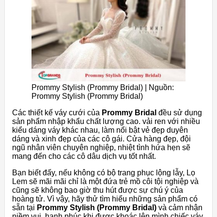
Prommy Stylish (Prommy Bridal) | Nguồn:
Prommy Stylish (Prommy Bridal)
Các thiết kế váy cưới của
Prommy Bridal
đều sử dụng
sản phẩm nhập khẩu chất lượng cao. vải ren với nhiều
kiểu dáng váy khác nhau, làm nổi bật vẻ đẹp duyên
dáng và xinh đẹp của các cô gái. Cửa hàng đẹp, đội
ngũ nhân viên chuyên nghiệp, nhiệt tình hứa hẹn sẽ
mang đến cho các cô dâu dịch vụ tốt nhất.
Bạn biết đấy, nếu không có bộ trang phục lộng lẫy, Lọ
Lem sẽ mãi mãi chỉ là một đứa trẻ mồ côi tội nghiệp và
cũng sẽ không bao giờ thu hút được sự chú ý của
hoàng tử. Vì vậy, hãy thử tìm hiểu những sản phẩm có
sẵn tại
Prommy Stylish (Prommy Bridal)
và cảm nhận
niềm vui, hạnh phúc khi được khoác lên mình chiếc váy