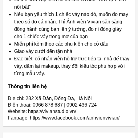
nổi bật”
Nếu bạn yêu thích 1 chiếc váy nào đó, muốn đo may
theo số đo cá nhân. Thì Ảnh viện Vivian sẵn sàng
đồng hành cùng bạn lên ý tưởng, đo ni đóng giày
cho 1 chiếc váy trong mơ của bạn
Miễn phí kèm theo các phụ kiện cho cô dâu
Giao váy cưới đến tận nhà
Đặc biệt, có nhân viên hỗ trợ trực tiếp tại nhà để thay
váy, dặm lại makeup, thay đổi kiểu tóc phù hợp với
từng mẫu váy.
Thông tin liên hệ
Địe chỉ: 282 Xã Đàn, Đống Đa, Hà Nội
Điện thoại: 0966 878 687 | 0902 436 724
Website: https://vivianstudio.vn/
Fanpage: https://www.facebook.com/anhvienvivian/