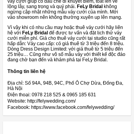
váy cưới giúp cô dâu che đi khuyết điểm, toát lên vẻ
lộng lẫy, sang trọng và quý phái.
FeLy Bridal
không
ngừng cập nhật những mẫu váy cưới của mình. Mới
vào showroom nên không thường xuyên up lên mạng.
Vì vậy khi có nhu cầu may hoặc thuê váy cưới hãy liên
hệ với
FeLy Bridal
để được tư vấn và đặt lịch thử váy
cưới miễn phí. Giá cho thuê váy cưới tại studio cũng rất
hấp dẫn: Váy cao cấp: có giá thuê từ 3 triệu đến 8 triệu.
Dòng Dress Design Limited: với giá thuê từ 5 triệu đến
25 triệu… Cũng như vô số mẫu váy với thiết kế độc đáo
đang chờ bạn đến và khám phá tại FeLy Bridal.
Thông tin liên hệ
Địa chỉ: Số 94A, 94B, 94C, Phố Ô Chợ Dừa, Đống Đa,
Hà Nội
Điện thoại: 0978 218 525 & 0965 185 631
Website: http://felywedding.com/
Facebook: https://www.facebook.com/felywedding/