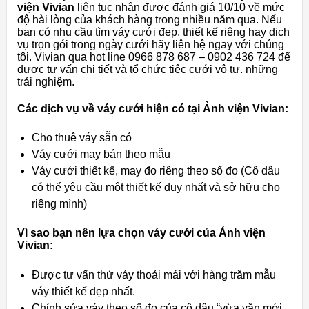
viện Vivian
liên tục nhận được đánh giá 10/10 về mức
độ hài lòng của khách hàng trong nhiều năm qua. Nếu
bạn có nhu cầu tìm váy cưới đẹp, thiết kế riêng hay dịch
vụ trọn gói trong ngày cưới hãy liên hệ ngay với chúng
tôi. Vivian qua hot line 0966 878 687 – 0902 436 724 để
được tư vấn chi tiết và tổ chức tiệc cưới vô tư. những
trải nghiệm.
Các dịch vụ về váy cưới hiện có tại Ảnh viện Vivian:
Cho thuê váy sẵn có
Váy cưới may bán theo mẫu
Váy cưới thiết kế, may đo riêng theo số đo (Cô dâu
có thể yêu cầu một thiết kế duy nhất và sở hữu cho
riêng mình)
Vì sao bạn nên lựa chọn váy cưới của Ảnh viện
Vivian:
Được tư vấn thử váy thoải mái với hàng trăm mẫu
váy thiết kế đẹp nhất.
Chỉnh sửa váy theo số đo của cô dâu “vừa vặn mới