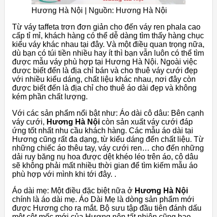
Hương Hà Nội | Nguồn: Hương Hà Nội
Từ váy taffeta trơn đơn giản cho đến váy ren phala cao
cấp tỉ mỉ, khách hàng có thể dễ dàng tìm thấy hàng chục
kiểu váy khác nhau tại đây. Và một điều quan trọng nữa,
dù bạn có túi tiền nhiều hay ít thì bạn vẫn luôn có thể tìm
được mẫu váy phù hợp tại Hương Hà Nội. Ngoài việc
được biết đến là địa chỉ bán và cho thuê váy cưới đẹp
với nhiều kiểu dáng, chất liệu khác nhau, nơi đây còn
được biết đến là địa chỉ cho thuê áo dài đẹp và không
kém phần chất lượng.
Với các sản phẩm nổi bật như: Áo dài cô dâu: Bên cạnh
váy cưới,
Hương Hà Nội
còn sản xuất váy cưới đáp
ứng tốt nhất nhu cầu khách hàng. Các mẫu áo dài tại
Hương cũng rất đa dạng, từ kiểu dáng đến chất liệu. Từ
những chiếc áo thêu tay, váy cưới ren… cho đến những
dải ruy băng nụ hoa được dệt khéo léo trên áo, cô dâu
sẽ không phải mất nhiều thời gian để tìm kiếm mẫu áo
phù hợp với mình khi tới đây. .
Áo dài mẹ: Một điều đặc biệt nữa ở
Hương Hà Nội
chính là áo dài mẹ. Áo Dài Mẹ là dòng sản phẩm mới
được Hương cho ra mắt. Bộ sưu tập đầu tiên đánh dấu
một cột mốc mới của Hương nên tất nhiên cũng bao