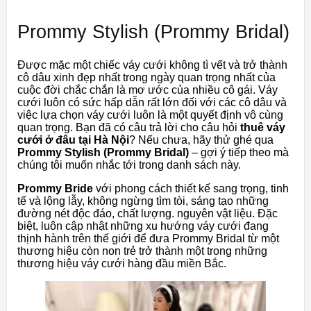
Prommy Stylish (Prommy Bridal)
Được mặc một chiếc váy cưới không tì vết và trở thành
cô dâu xinh đẹp nhất trong ngày quan trọng nhất của
cuộc đời chắc chắn là mơ ước của nhiều cô gái. Váy
cưới luôn có sức hấp dẫn rất lớn đối với các cô dâu và
việc lựa chọn váy cưới luôn là một quyết định vô cùng
quan trọng. Bạn đã có câu trả lời cho câu hỏi
thuê váy
cưới ở đâu tại Hà Nội
? Nếu chưa, hãy thử ghé qua
Prommy Stylish (Prommy Bridal)
– gợi ý tiếp theo mà
chúng tôi muốn nhắc tới trong danh sách này.
Prommy Bride
với phong cách thiết kế sang trọng, tinh
tế và lộng lẫy, không ngừng tìm tòi, sáng tạo những
đường nét độc đáo, chất lượng. nguyên vật liệu. Đặc
biệt, luôn cập nhật những xu hướng váy cưới đang
thịnh hành trên thế giới để đưa Prommy Bridal từ một
thương hiệu còn non trẻ trở thành một trong những
thương hiệu váy cưới hàng đầu miền Bắc.