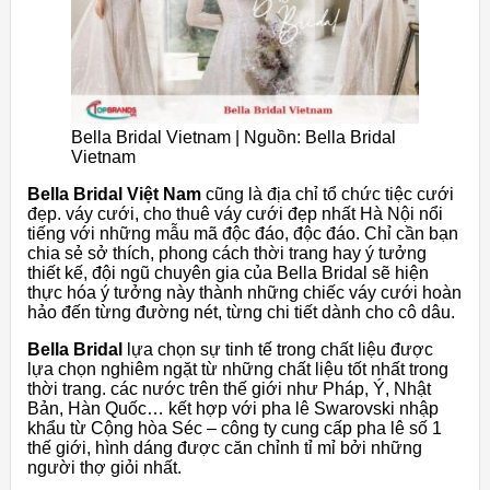
Bella Bridal Vietnam | Nguồn: Bella Bridal
Vietnam
Bella Bridal Việt Nam
cũng là địa chỉ tổ chức tiệc cưới
đẹp. váy cưới, cho thuê váy cưới đẹp nhất Hà Nội nổi
tiếng với những mẫu mã độc đáo, độc đáo. Chỉ cần bạn
chia sẻ sở thích, phong cách thời trang hay ý tưởng
thiết kế, đội ngũ chuyên gia của Bella Bridal sẽ hiện
thực hóa ý tưởng này thành những chiếc váy cưới hoàn
hảo đến từng đường nét, từng chi tiết dành cho cô dâu.
Bella Bridal
lựa chọn sự tinh tế trong chất liệu được
lựa chọn nghiêm ngặt từ những chất liệu tốt nhất trong
thời trang. các nước trên thế giới như Pháp, Ý, Nhật
Bản, Hàn Quốc… kết hợp với pha lê Swarovski nhập
khẩu từ Cộng hòa Séc – công ty cung cấp pha lê số 1
thế giới, hình dáng được căn chỉnh tỉ mỉ bởi những
người thợ giỏi nhất.