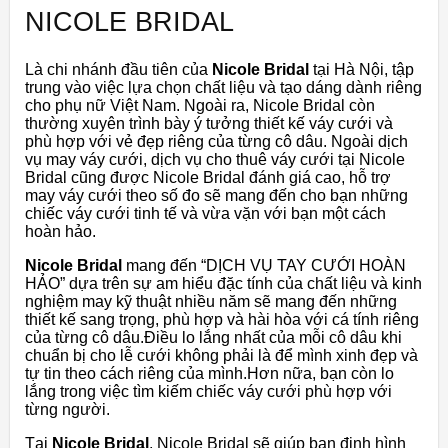
NICOLE BRIDAL
Là chi nhánh đầu tiên của
Nicole Bridal
tại Hà Nội, tập
trung vào việc lựa chọn chất liệu và tạo dáng dành riêng
cho phụ nữ Việt Nam. Ngoài ra, Nicole Bridal còn
thường xuyên trình bày ý tưởng thiết kế váy cưới và
phù hợp với vẻ đẹp riêng của từng cô dâu. Ngoài dịch
vụ may váy cưới, dịch vụ cho thuê váy cưới tại Nicole
Bridal cũng được Nicole Bridal đánh giá cao, hỗ trợ
may váy cưới theo số đo sẽ mang đến cho bạn những
chiếc váy cưới tinh tế và vừa vặn với bạn một cách
hoàn hảo.
Nicole Bridal
mang đến “DỊCH VỤ TAY CƯỚI HOÀN
HẢO” dựa trên sự am hiểu đặc tính của chất liệu và kinh
nghiệm may kỹ thuật nhiều năm sẽ mang đến những
thiết kế sang trọng, phù hợp và hài hòa với cá tính riêng
của từng cô dâu.Điều lo lắng nhất của mỗi cô dâu khi
chuẩn bị cho lễ cưới không phải là để mình xinh đẹp và
tự tin theo cách riêng của mình.Hơn nữa, bạn còn lo
lắng trong việc tìm kiếm chiếc váy cưới phù hợp với
từng người.
Tại
Nicole Bridal
, Nicole Bridal sẽ giúp bạn định hình