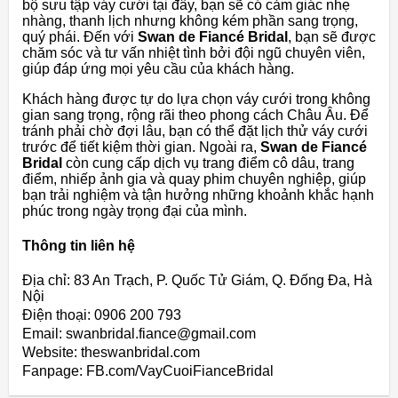
bộ sưu tập váy cưới tại đây, bạn sẽ có cảm giác nhẹ
nhàng, thanh lịch nhưng không kém phần sang trọng,
quý phái. Đến với
Swan de Fiancé Bridal
, bạn sẽ được
chăm sóc và tư vấn nhiệt tình bởi đội ngũ chuyên viên,
giúp đáp ứng mọi yêu cầu của khách hàng.
Khách hàng được tự do lựa chọn váy cưới trong không
gian sang trọng, rộng rãi theo phong cách Châu Âu. Để
tránh phải chờ đợi lâu, bạn có thể đặt lịch thử váy cưới
trước để tiết kiệm thời gian. Ngoài ra,
Swan de Fiancé
Bridal
còn cung cấp dịch vụ trang điểm cô dâu, trang
điểm, nhiếp ảnh gia và quay phim chuyên nghiệp, giúp
bạn trải nghiệm và tận hưởng những khoảnh khắc hạnh
phúc trong ngày trọng đại của mình.
Thông tin liên hệ
Địa chỉ: 83 An Trạch, P. Quốc Tử Giám, Q. Đống Đa, Hà
Nội
Điện thoại: 0906 200 793
Email: swanbridal.fiance@gmail.com
Website: theswanbridal.com
Fanpage: FB.com/VayCuoiFianceBridal