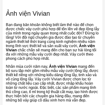
Ảnh viện Vivian
Bạn đang băn khoăn không biết làm thế nào để chọn
được chiếc váy cưới phù hợp để tôn lên vẻ đẹp lộng lẫy
của mình trong ngày quan trọng nhất cuộc đời? Đừng lo
lắng! Với đội ngũ chuyên gia được đào tạo từ chuyên
ngành thiết kế thời trang cùng kinh nghiệm nhiều năm
trong lĩnh vực thiết kế và sản xuất váy cưới,
Ảnh viện
Vivian
chắc chắn sẽ mang đến cho bạn sự hài lòng tối
đa với những mẫu váy cưới đẹp nhất. Váy cưới theo
phong cách phù hợp nhất.
Nhân mùa cưới năm nay,
Ảnh viện Vivian
mang đến
bộ sưu tập mới gồm nhiều mẫu váy cưới lộng lẫy, được
thiết kế riêng với những kiểu dáng lộng lẫy, tinh xảo và
vô cùng lộng lẫy. Váy cưới Vivian được chọn lọc từ
những chất liệu cao cấp nhất, được nhập khẩu hoàn
toàn từ nước ngoài. Đặc biệt, các sản phẩm mang tính
thủ công cao, tỉ mỉ trong kỹ thuật cắt may, tạo hình được
thực hiện bởi các chuyên gia hàng đầu, mang đến
những bộ váy giúp cô dâu xinh hơn mà vẫn đẹp.