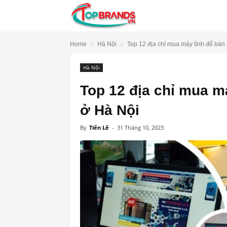
TopBrands.vn
Home
Hà Nội
Top 12 địa chỉ mua máy tính để bàn P
Hà Nội
Top 12 địa chỉ mua má
ở Hà Nội
By
Tiến Lê
-
31 Tháng 10, 2023