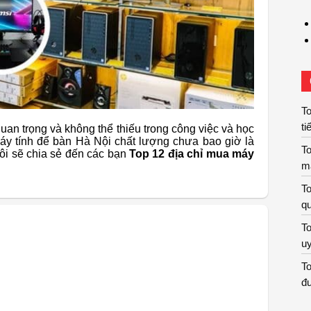
To
ti
uan trọng và không thể thiếu trong công việc và học
máy tính để bàn Hà Nội chất lượng chưa bao giờ là
To
tôi sẽ chia sẻ đến các bạn
Top 12 địa chỉ mua máy
m
To
qu
To
uy
To
đư