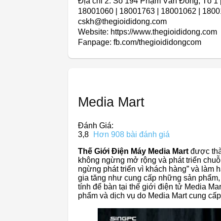
Địa chỉ 2: Số 194 Phạm Văn Đồng, Tổ 1
18001060 | 18001763 | 18001062 | 180
cskh@thegioididong.com
Website: https://www.thegioididong.com
Fanpage: fb.com/thegioididongcom
Media Mart
Đánh Giá:
3,8
Hơn 908 bài đánh giá
Thế Giới Điện Máy Media Mart
được thà
không ngừng mở rộng và phát triển chuỗi
ngừng phát triển vì khách hàng” và làm h
gia tăng như cung cấp những sản phẩm, d
tính để bàn tại thế giới điện tử Media Ma
phẩm và dịch vụ do Media Mart cung cấp