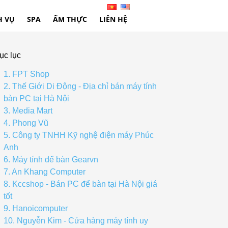
H VỤ
SPA
ẨM THỰC
LIÊN HỆ
ục lục
1. FPT Shop
2. Thế Giới Di Động - Địa chỉ bán máy tính
bàn PC tại Hà Nội
3. Media Mart
4. Phong Vũ
5. Công ty TNHH Kỹ nghệ điện máy Phúc
Anh
6. Máy tính để bàn Gearvn
7. An Khang Computer
8. Kccshop - Bán PC để bàn tại Hà Nội giá
tốt
9. Hanoicomputer
10. Nguyễn Kim - Cửa hàng máy tính uy