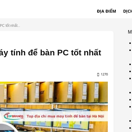
ĐỊA ĐIỂM
DỊC
C tốt nhất...
M
y tính để bàn PC tốt nhất
1270