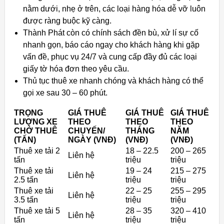
nằm dưới, nhẹ ở trên, các loại hàng hóa dễ vỡ luôn
được ràng buộc kỹ càng.
Thành Phát còn có chính sách đền bù, xử lí sự cố
nhanh gọn, báo cáo ngay cho khách hàng khi gặp
vấn đề, phục vụ 24/7 và cung cấp đầy đủ các loại
giấy tờ hóa đơn theo yêu cầu.
Thủ tục thuê xe nhanh chóng và khách hàng có thể
gọi xe sau 30 – 60 phút.
TRỌNG
GIÁ THUÊ
GIÁ THUÊ
GIÁ THUÊ
LƯỢNG XE
THEO
THEO
THEO
CHỞ THUÊ
CHUYẾN/
THÁNG
NĂM
(TẤN)
NGÀY (VNĐ)
(VNĐ)
(VNĐ)
Thuê xe tải 2
18 – 22.5
200 – 265
Liên hệ
tấn
triệu
triệu
Thuê xe tải
19 – 24
215 – 275
Liên hệ
2.5 tấn
triệu
triệu
Thuê xe tải
22 – 25
255 – 295
Liên hệ
3.5 tấn
triệu
triệu
Thuê xe tải 5
28 – 35
320 – 410
Liên hệ
tấn
triệu
triệu