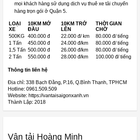
mọi khách hàng sử dụng dịch vụ thuê xe tải chuyển
hàng trọn gói ở Quận 5.
LOẠI
10KM MỞ
10KM TRỞ
THỜI GIAN
XE
ĐẦU
LÊN
CHỜ
500KG
400.000 đ
22.000 đ/ km
80.000 đ/ tiếng
1 Tấn
450.000 đ
24.000 đ/km
80.000 đ/ tiếng
1,5 Tấn
500.000 đ
26.000 đ/km
80.000 đ/ tiếng
2 Tấn
550.000 đ
28.000 đ/km
100.000 đ/ tiếng
Thông tin liên hệ
Địa chỉ: 338 Bạch Đằng, P.16, Q.Bình Thạnh, TPHCM
Hotline: 0961.509.509
Website: https://vantaisaigonxanh.vn
Thành Lập:
2018
Vận tải Hoàng Minh