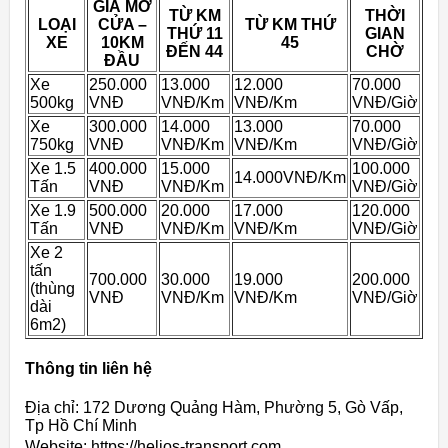
GIÁ MỞ
TỪ KM
THỜI
LOẠI
CỬA –
TỪ KM THỨ
THỨ 11
GIAN
XE
10KM
45
ĐẾN 44
CHỜ
ĐẦU
Xe
250.000
13.000
12.000
70.000
500kg
VNĐ
VNĐ/Km
VNĐ/Km
VNĐ/Giờ
Xe
300.000
14.000
13.000
70.000
750kg
VNĐ
VNĐ/Km
VNĐ/Km
VNĐ/Giờ
Xe 1.5
400.000
15.000
100.000
14.000VNĐ/Km
Tấn
VNĐ
VNĐ/Km
VNĐ/Giờ
Xe 1.9
500.000
20.000
17.000
120.000
Tấn
VNĐ
VNĐ/Km
VNĐ/Km
VNĐ/Giờ
Xe 2
tấn
700.000
30.000
19.000
200.000
(thùng
VNĐ
VNĐ/Km
VNĐ/Km
VNĐ/Giờ
dài
6m2)
Thông tin liên hệ
Địa chỉ: 172 Dương Quảng Hàm, Phường 5, Gò Vấp,
Tp Hồ Chí Minh
Website: https://helios-transport.com