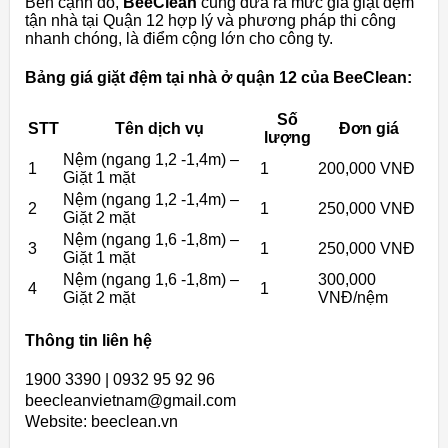
Bên cạnh đó,
BeeClean
cũng đưa ra mức giá giặt đệm
tận nhà tại Quận 12 hợp lý và phương pháp thi công
nhanh chóng, là điểm cộng lớn cho công ty.
Bảng giá giặt đệm tại nhà ở quận 12 của BeeClean:
Số
STT
Tên dịch vụ
Đơn giá
lượng
Nệm (ngang 1,2 -1,4m) –
1
1
200,000 VNĐ
Giặt 1 mặt
Nệm (ngang 1,2 -1,4m) –
2
1
250,000 VNĐ
Giặt 2 mặt
Nệm (ngang 1,6 -1,8m) –
3
1
250,000 VNĐ
Giặt 1 mặt
Nệm (ngang 1,6 -1,8m) –
300,000
4
1
Giặt 2 mặt
VNĐ/nệm
Thông tin liên hệ
1900 3390 | 0932 95 92 96
beecleanvietnam@gmail.com
Website: beeclean.vn