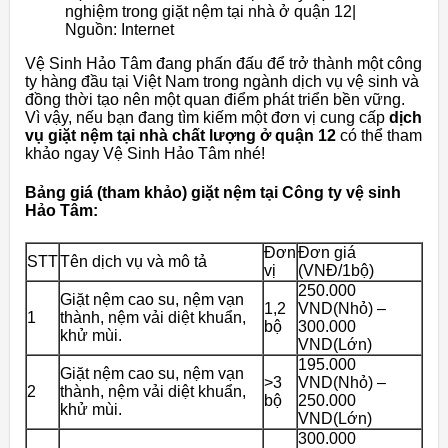
nghiệm trong giặt nệm tại nhà ở quận 12|
Nguồn: Internet
Vệ Sinh Hảo Tâm đang phấn đấu để trở thành một công
ty hàng đầu tại Việt Nam trong ngành dịch vụ vệ sinh và
đồng thời tạo nên một quan điểm phát triển bền vững.
Vì vậy, nếu bạn đang tìm kiếm một đơn vị cung cấp
dịch
vụ giặt nệm tại nhà chất lượng ở quận 12
có thể tham
khảo ngay Vệ Sinh Hảo Tâm nhé!
Bảng giá (tham khảo) giặt nệm tại Công ty vệ sinh
Hảo Tâm:
Đơn
Đơn giá
STT
Tên dịch vụ và mô tả
vị
(VNĐ/1bộ)
250.000
Giặt nệm cao su, nệm vạn
1,2
VND(Nhỏ) –
1
thành, nệm vải diệt khuẩn,
bộ
300.000
khử mùi.
VND(Lớn)
195.000
Giặt nệm cao su, nệm vạn
>3
VND(Nhỏ) –
2
thành, nệm vải diệt khuẩn,
bộ
250.000
khử mùi.
VND(Lớn)
300.000