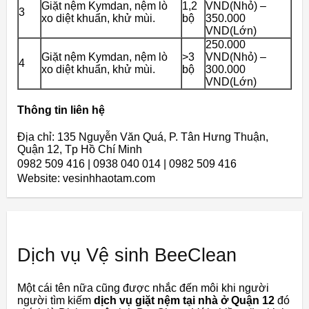
Giặt nệm Kymdan, nệm lò
1,2
VND(Nhỏ) –
3
xo diệt khuẩn, khử mùi.
bộ
350.000
VND(Lớn)
250.000
Giặt nệm Kymdan, nệm lò
>3
VND(Nhỏ) –
4
xo diệt khuẩn, khử mùi.
bộ
300.000
VND(Lớn)
Thông tin liên hệ
Địa chỉ: 135 Nguyễn Văn Quá, P. Tân Hưng Thuận,
Quận 12, Tp Hồ Chí Minh
0982 509 416 | 0938 040 014 | 0982 509 416
Website: vesinhhaotam.com
Dịch vụ Vệ sinh BeeClean
Một cái tên nữa cũng được nhắc đến môi khi người
người tìm kiếm
dịch vụ giặt nệm tại nhà ở Quận 12
đó