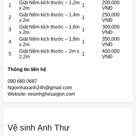
Giặt Nệm kích thước – 1,2m
200,000
1
1
x 2m
VNĐ
Giặt Nệm kích thước – 1,4m
250,000
2
1
x 2m
VNĐ
Giặt Nệm kích thước – 1,6m
300,000
3
1
x 2m
VNĐ
Giặt Nệm kích thước – 1,8m
350,000
4
1
x 2m
VNĐ
Giặt Nệm kích thước – 2m x
400,000
5
1
2,2m
VNĐ
Thông tin liên hệ
090 680 0687
Ngoinhaxanh24h@gmail.com
Website: vesinhghesaigon.com
Vệ sinh Anh Thư