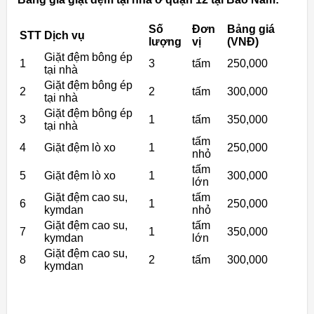
Số
Đơn
Bảng giá
STT
Dịch vụ
lượng
vị
(VNĐ)
Giặt đệm bông ép
1
3
tấm
250,000
tại nhà
Giặt đệm bông ép
2
2
tấm
300,000
tại nhà
Giặt đệm bông ép
3
1
tấm
350,000
tại nhà
tấm
4
Giặt đệm lò xo
1
250,000
nhỏ
tấm
5
Giặt đệm lò xo
1
300,000
lớn
Giặt đệm cao su,
tấm
6
1
250,000
kymdan
nhỏ
Giặt đệm cao su,
tấm
7
1
350,000
kymdan
lớn
Giặt đệm cao su,
8
2
tấm
300,000
kymdan