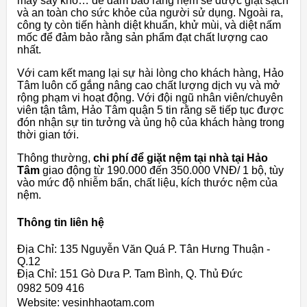
máy sấy khô… để đảm bảo rằng nệm sẽ được giặt sạch
và an toàn cho sức khỏe của người sử dụng. Ngoài ra,
công ty còn tiến hành diệt khuẩn, khử mùi, và diệt nấm
mốc để đảm bảo rằng sản phẩm đạt chất lượng cao
nhất.
Với cam kết mang lại sự hài lòng cho khách hàng, Hảo
Tâm luôn cố gắng nâng cao chất lượng dịch vụ và mở
rộng phạm vi hoạt động. Với đội ngũ nhân viên/chuyên
viên tận tâm, Hảo Tâm quận 5 tin rằng sẽ tiếp tục được
đón nhận sự tin tưởng và ủng hộ của khách hàng trong
thời gian tới.
Thông thường,
chi phí để giặt nệm tại nhà tại Hảo
Tâm
giao động từ 190.000 đến 350.000 VNĐ/ 1 bộ, tùy
vào mức độ nhiễm bẩn, chất liệu, kích thước nệm của
nệm.
Thông tin liên hệ
Địa Chỉ: 135 Nguyễn Văn Quá P. Tân Hưng Thuận -
Q.12
Địa Chỉ: 151 Gò Dưa P. Tam Bình, Q. Thủ Đức
0982 509 416
Website: vesinhhaotam.com