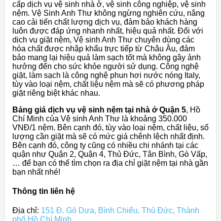
cấp dịch vụ vệ sinh nhà ở, vệ sinh công nghiệp, vệ sinh
nệm. Vệ Sinh Anh Thư không ngừng nghiên cứu, nâng
cao cải tiến chất lượng dịch vụ, đảm bảo khách hàng
luôn được đáp ứng nhanh nhất, hiệu quả nhất. Đối với
dịch vụ giặt nệm, Vệ sinh Anh Thư chuyên dùng các
hóa chất được nhập khẩu trực tiếp từ Châu Âu, đảm
bảo mang lại hiệu quả làm sạch tốt mà không gây ảnh
hưởng đến cho sức khỏe người sử dụng. Công nghệ
giặt, làm sạch là công nghệ phun hơi nước nóng Italy,
tùy vào loại nệm, chất liệu nệm mà sẽ có phương pháp
giặt riêng biệt khác nhau.
Bảng giá dịch vụ vệ sinh nệm tại nhà ở Quận 5
, Hồ
Chí Minh của Vệ sinh Anh Thư là khoảng 350.000
VNĐ/1 nệm. Bên cạnh đó, tùy vào loại nệm, chất liệu, số
lượng cần giặt mà sẽ có mức giá chênh lệch nhất định.
Bên cạnh đó, công ty cũng có nhiều chi nhánh tại các
quận như Quận 2, Quận 4, Thủ Đức, Tân Bình, Gò Vấp,
… để bạn có thể tìm chọn ra địa chỉ giặt nệm tại nhà gần
bạn nhất nhé!
Thông tin liên hệ
Địa chỉ:
151 Đ. Gò Dưa, Bình Chiểu, Thủ Đức, Thành
phố Hồ Chí Minh