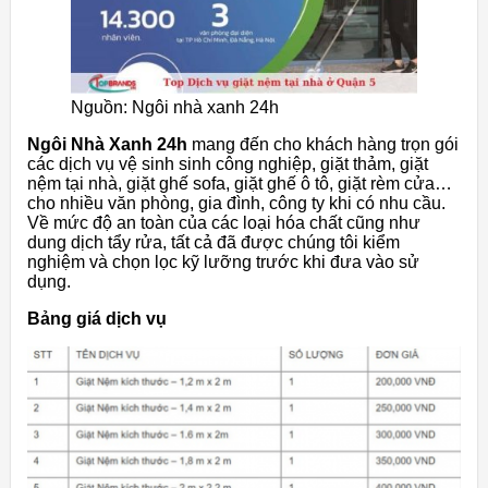
Nguồn: Ngôi nhà xanh 24h
Ngôi Nhà Xanh 24h
mang đến cho khách hàng trọn gói
các dịch vụ vệ sinh sinh công nghiệp, giặt thảm, giặt
nệm tại nhà, giặt ghế sofa, giặt ghế ô tô, giặt rèm cửa…
cho nhiều văn phòng, gia đình, công ty khi có nhu cầu.
Về mức độ an toàn của các loại hóa chất cũng như
dung dịch tẩy rửa, tất cả đã được chúng tôi kiểm
nghiệm và chọn lọc kỹ lưỡng trước khi đưa vào sử
dụng.
Bảng giá dịch vụ