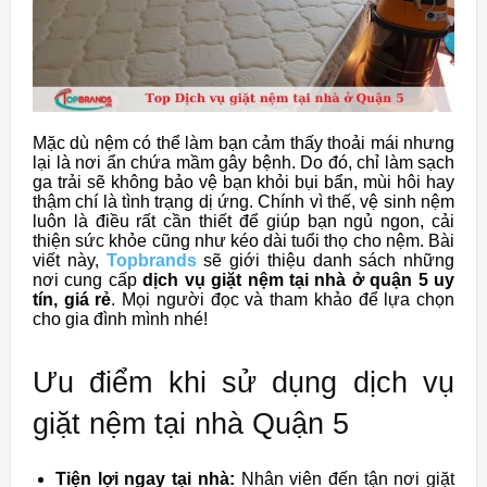
Mặc dù nệm có thể làm bạn cảm thấy thoải mái nhưng
lại là nơi ẩn chứa mầm gây bệnh. Do đó, chỉ làm sạch
ga trải sẽ không bảo vệ bạn khỏi bụi bẩn, mùi hôi hay
thậm chí là tình trạng dị ứng. Chính vì thế, vệ sinh nệm
luôn là điều rất cần thiết để giúp bạn ngủ ngon, cải
thiện sức khỏe cũng như kéo dài tuổi thọ cho nệm. Bài
viết này,
Topbrands
sẽ giới thiệu danh sách những
nơi cung cấp
dịch vụ giặt nệm tại nhà ở quận 5 uy
tín, giá rẻ
. Mọi người đọc và tham khảo để lựa chọn
cho gia đình mình nhé!
Ưu điểm khi sử dụng dịch vụ
giặt nệm tại nhà Quận 5
Tiện lợi ngay tại nhà:
Nhân viên đến tận nơi giặt