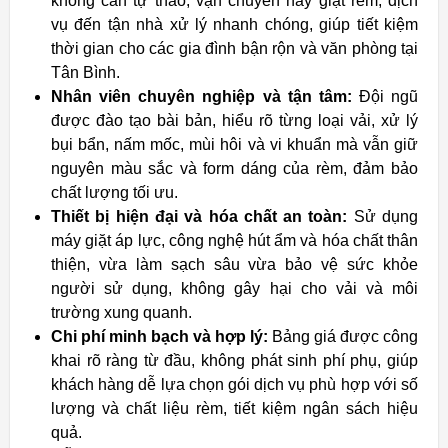
không cần tự tháo, vận chuyển hay giặt rèm, dịch
vụ đến tận nhà xử lý nhanh chóng, giúp tiết kiệm
thời gian cho các gia đình bận rộn và văn phòng tại
Tân Bình.
Nhân viên chuyên nghiệp và tận tâm:
Đội ngũ
được đào tạo bài bản, hiểu rõ từng loại vải, xử lý
bụi bẩn, nấm mốc, mùi hôi và vi khuẩn mà vẫn giữ
nguyên màu sắc và form dáng của rèm, đảm bảo
chất lượng tối ưu.
Thiết bị hiện đại và hóa chất an toàn:
Sử dụng
máy giặt áp lực, công nghệ hút ẩm và hóa chất thân
thiện, vừa làm sạch sâu vừa bảo vệ sức khỏe
người sử dụng, không gây hại cho vải và môi
trường xung quanh.
Chi phí minh bạch và hợp lý:
Bảng giá được công
khai rõ ràng từ đầu, không phát sinh phí phụ, giúp
khách hàng dễ lựa chọn gói dịch vụ phù hợp với số
lượng và chất liệu rèm, tiết kiệm ngân sách hiệu
quả.