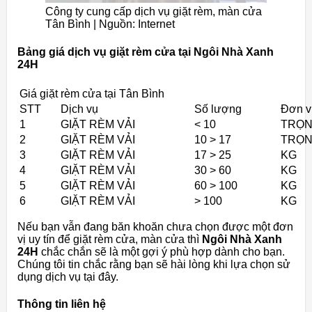
Công ty cung cấp dịch vụ giặt rèm, màn cửa
Tân Bình | Nguồn: Internet
Bảng giá dịch vụ giặt rèm cửa tại Ngôi Nhà Xanh
24H
Giá giặt rèm cửa tại Tân Bình
STT
Dịch vụ
Số lượng
Đơn v
1
GIẶT RÈM VẢI
< 10
TRỌN
2
GIẶT RÈM VẢI
10 > 17
TRỌN
3
GIẶT RÈM VẢI
17 > 25
KG
4
GIẶT RÈM VẢI
30 > 60
KG
5
GIẶT RÈM VẢI
60 > 100
KG
6
GIẶT RÈM VẢI
> 100
KG
Nếu bạn vẫn đang băn khoăn chưa chọn được một đơn
vị uy tín để giặt rèm cửa, màn cửa thì
Ngôi Nhà Xanh
24H
chắc chắn sẽ là một gợi ý phù hợp dành cho bạn.
Chúng tôi tin chắc rằng bạn sẽ hài lòng khi lựa chọn sử
dụng dịch vụ tại đây.
Thông tin liên hệ