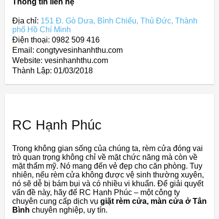
Thông tin liên hệ
Địa chỉ:
151 Đ. Gò Dưa, Bình Chiểu, Thủ Đức, Thành
phố Hồ Chí Minh
Điện thoại: 0982 509 416
Email: congtyvesinhanhthu.com
Website: vesinhanhthu.com
Thành Lập:
01/03/2018
RC Hạnh Phúc
Trong không gian sống của chúng ta, rèm cửa đóng vai
trò quan trọng không chỉ về mặt chức năng mà còn về
mặt thẩm mỹ. Nó mang đến vẻ đẹp cho căn phòng. Tuy
nhiên, nếu rèm cửa không được vệ sinh thường xuyên,
nó sẽ dễ bị bám bụi và có nhiều vi khuẩn. Để giải quyết
vấn đề này, hãy để RC Hạnh Phúc – một công ty
chuyên cung cấp dịch vụ
giặt rèm cửa, màn cửa ở Tân
Bình
chuyên nghiệp, uy tín.