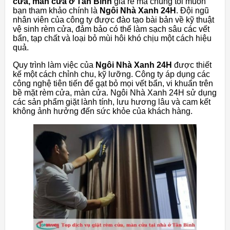
cửa, màn cửa ở Tân Bình
giá rẻ mà chúng tôi muốn
bạn tham khảo chính là
Ngôi Nhà Xanh 24H
. Đội ngũ
nhân viên của công ty được đào tạo bài bản về kỹ thuật
vệ sinh rèm cửa, đảm bảo có thể làm sạch sâu các vết
bẩn, tạp chất và loại bỏ mùi hôi khó chịu một cách hiệu
quả.
Quy trình làm việc của
Ngôi Nhà Xanh 24H
được thiết
kế một cách chỉnh chu, kỹ lưỡng. Công ty áp dụng các
công nghệ tiên tiến để gạt bỏ mọi vết bẩn, vi khuẩn trên
bề mặt rèm cửa, màn cửa. Ngôi Nhà Xanh 24H sử dụng
các sản phẩm giặt lành tính, lưu hương lâu và cam kết
không ảnh hưởng đến sức khỏe của khách hàng.