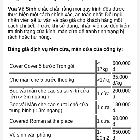
Vua Vệ Sinh
chắc chắn rằng mọi quy trình đều được
thực hiện một cách chính xác, an toàn nhất.
Đội ngũ
nhân viên sẽ tư vấn và báo giá cho khách hàng một
cách chi tiết.
Trước khi sử dụng, nhân viên sẽ đến kiểm
tra tình trạng của kính, màn cửa để tránh tình trạng bị
rách hoặc hư hỏng.
Bảng giá dịch vụ rèm cửa, màn cửa của công ty:
<
600.000
Cover Cover 5 bước Trọn gói
17kg
đ
35.000
Che màn che 5 bước theo kg
>17kg
đ/kg
Bọc vải màn che cao su tại vị trí cửa
200.000
1 cửa
lớn (> 3m ngang )
đ
Bọc vải Màn che cao su tại chỗ cửa
180.000
1 cửa
trung bình (< 3m ngang)
đ
90.000
Covered Roman at the place
1 cửa
đ
1-
650.000
Vệ sinh văn phòng
20m2
đ