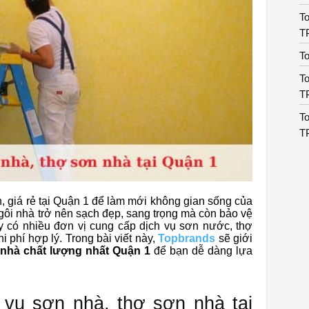
To
T
To
To
T
To
T
n, giá rẻ tại Quận 1 để làm mới không gian sống của
gôi nhà trở nên sạch đẹp, sang trọng mà còn bảo vệ
y có nhiều đơn vị cung cấp dịch vụ sơn nước, thợ
 phí hợp lý. Trong bài viết này,
Topbrands
sẽ giới
 nhà chất lượng nhất Quận 1
để bạn dễ dàng lựa
 vụ sơn nhà, thợ sơn nhà tại