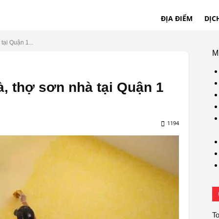
ĐỊA ĐIỂM
DỊC
tại Quận 1...
M
à, thợ sơn nhà tại Quận 1
1194
To