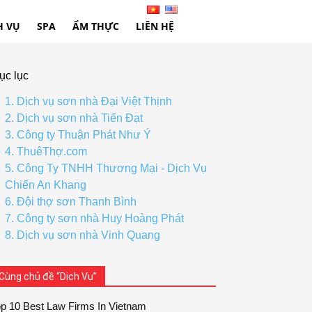
H VỤ
SPA
ẨM THỰC
LIÊN HỆ
ục lục
1. Dịch vụ sơn nhà Đại Việt Thịnh
2. Dịch vụ sơn nhà Tiến Đạt
3. Công ty Thuận Phát Như Ý
4. ThuêThợ.com
5. Công Ty TNHH Thương Mại - Dịch Vụ
Chiến An Khang
6. Đội thợ sơn Thanh Bình
7. Công ty sơn nhà Huy Hoàng Phát
8. Dịch vụ sơn nhà Vinh Quang
Cùng chủ đề “Dịch Vụ”
p 10 Best Law Firms In Vietnam