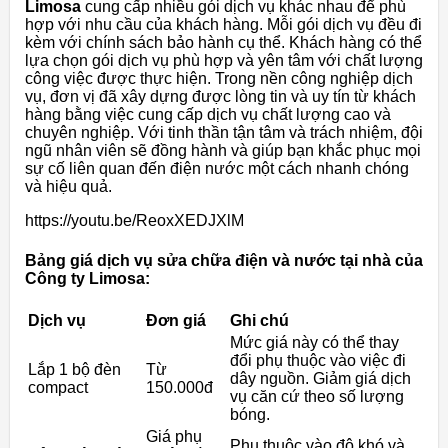
Limosa
cung cấp nhiều gói dịch vụ khác nhau để phù
hợp với nhu cầu của khách hàng. Mỗi gói dịch vụ đều đi
kèm với chính sách bảo hành cụ thể. Khách hàng có thể
lựa chọn gói dịch vụ phù hợp và yên tâm với chất lượng
công việc được thực hiện. Trong nền công nghiệp dịch
vụ, đơn vị đã xây dựng được lòng tin và uy tín từ khách
hàng bằng việc cung cấp dịch vụ chất lượng cao và
chuyên nghiệp. Với tinh thần tận tâm và trách nhiệm, đội
ngũ nhân viên sẽ đồng hành và giúp bạn khắc phục mọi
sự cố liên quan đến điện nước một cách nhanh chóng
và hiệu quả.
https://youtu.be/ReoxXEDJXlM
Bảng giá dịch vụ sửa chữa điện và nước tại nhà của
Công ty Limosa:
Dịch vụ
Đơn giá
Ghi chú
Mức giá này có thể thay
đổi phụ thuộc vào việc đi
Lắp 1 bộ đèn
Từ
dây nguồn. Giảm giá dịch
compact
150.000đ
vụ căn cứ theo số lượng
bóng.
Giá phụ
Phụ thuộc vào độ khó và