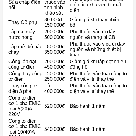
Sửa chập điện
thuộc vào
diện tích khu vực bị mất
nổi
tình hình
điện.
khảo sát
80.000đ –
Giảm giá khi thay nhiều
Thay CB phụ
150.000đ
bộ.
Lắp đặt máy
200.000đ –
Phụ thuộc vào đi dây
nước nóng
500.000đ
nguồn và trang bị CB.
Phụ thuộc vào việc đi dây
Lắp mới bộ báo
180.000đ –
nguồn và những thiết bị
cháy
350.000đ
khác
Công lắp đặt
200.000đ –
Giảm giá khi lắp đặt nhiều
công tơ điện
450.000đ
đồng hồ.
Công thay công
150.000đ –
Phụ thuộc vào loại công tơ
tơ điện
250.000đ
điện và vị trí thay thế
Thay công tơ
Từ
Phụ thuộc vào loại công tơ
điện 3 pha
400.000đ
điện và vị trí thay thế
Công tơ điện
cơ 1 pha EMIC
520.000đ
Bảo hành 1 năm
loại 5(20)A
220V
Công tơ điện
cơ 1 pha EMIC
540.000đ
Bảo hành 1 năm
loại 10(40)A