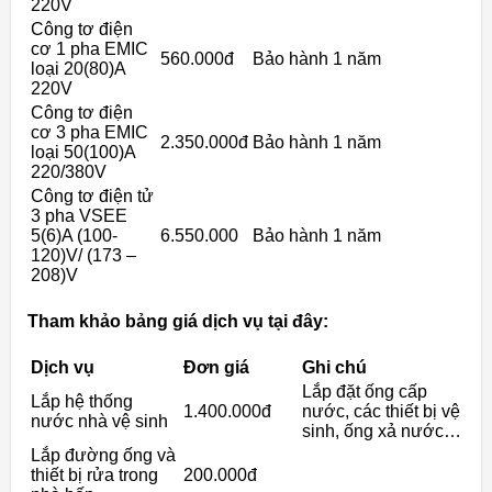
220V
Công tơ điện
cơ 1 pha EMIC
560.000đ
Bảo hành 1 năm
loại 20(80)A
220V
Công tơ điện
cơ 3 pha EMIC
2.350.000đ
Bảo hành 1 năm
loại 50(100)A
220/380V
Công tơ điện tử
3 pha VSEE
5(6)A (100-
6.550.000
Bảo hành 1 năm
120)V/ (173 –
208)V
Tham khảo bảng giá dịch vụ tại đây:
Dịch vụ
Đơn giá
Ghi chú
Lắp đặt ống cấp
Lắp hệ thống
1.400.000đ
nước, các thiết bị vệ
nước nhà vệ sinh
sinh, ống xả nước…
Lắp đường ống và
thiết bị rửa trong
200.000đ