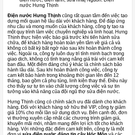
nước Hưng Thịnh
Điện nước Hưng Thịnh
cũng rất quan tâm đến việc tạo
dựng mối quan hệ lâu dài với khách hàng. Để đáp ứng
nhu cầu và mong muốn của khách hàng, công ty tạo ra
một quy trình làm việc chuyên nghiệp và linh hoạt. Hưng
Thịnh thực hiện việc báo giá trước khi tiến hành sửa
chữa, để khách hàng hoàn toàn yên tâm về giá cả và
không có bất kỳ bất ngờ nào sau khi hoàn thành công
việc. Ngoài ra, công ty luôn duy trì tính minh bạch trong
giao dịch, không có tình trạng nâng giá trái với cam kết
ban đầu. Một điểm đáng chú ý khác là chính sách bảo
hành lâu dài. Sau khi hoàn thành công việc, công ty
cam kết bảo hành trong khoảng thời gian lên đến 12
tháng, bao gồm cả phụ tùng, linh kiện thay thế. Điều này
cho thấy sự tự tin vào chất lượng công việc và sự tin
tưởng vào khả năng của đội ngũ thợ sửa điện nước.
Hưng Thịnh cũng có chính sách ưu đãi dành cho khách
hàng. Đối với khách hàng sở hữu thẻ VIP, công ty giảm
giá 10% cho mỗi lần sử dụng dịch vụ. Bên cạnh đó, đơn
vị thường xuyên cập nhật các chương trình giảm giá,
khuyến mãi mới, nhằm mang đến lợi ích tốt cho khách
hàng. Với những đặc điểm cam kết trên, công ty là một
đơn vị
sửa điện nước đáng tin cậy Hóc Môn
và các