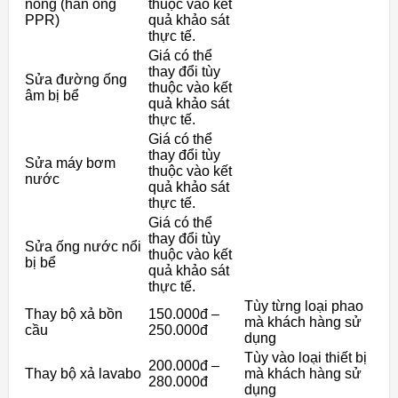
nóng (hàn ống
thuộc vào kết
PPR)
quả khảo sát
thực tế.
Giá có thể
thay đổi tùy
Sửa đường ống
thuộc vào kết
âm bị bể
quả khảo sát
thực tế.
Giá có thể
thay đổi tùy
Sửa máy bơm
thuộc vào kết
nước
quả khảo sát
thực tế.
Giá có thể
thay đổi tùy
Sửa ống nước nổi
thuộc vào kết
bị bể
quả khảo sát
thực tế.
Tùy từng loại phao
Thay bộ xả bồn
150.000đ –
mà khách hàng sử
cầu
250.000đ
dụng
Tùy vào loại thiết bị
200.000đ –
Thay bộ xả lavabo
mà khách hàng sử
280.000đ
dụng