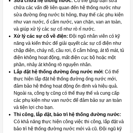
Sửa chữa hệ thống nước:
Có thể giúp bạn sửa
chữa các vấn đề liên quan đến hệ thống nước như
sửa đường ống nước bị hỏng, thay thế các phụ kiện
như van nước, ổ cắm nước, van chặn, van an toàn,
và giúp xử lý các sự cố như rò rỉ nước.
Xử lý các sự cố về điện:
Đội ngũ nhân viên có kỹ
năng và kiến thức để giải quyết các sự cố điện như
chập điện, cháy nổ, cầu rơi, ổ cắm hỏng, át tô mát, tủ
điện không hoạt động, mất điện cục bộ hoặc một
phần, nhảy át không rõ nguyên nhân.
Lắp đặt hệ thống đường ống nước mới
: Có thể
thực hiện lắp đặt hệ thống đường ống nước mới,
đảm bảo hệ thống hoạt động ổn định và hiệu quả.
Ngoài ra, công ty cũng có thể thay thế và cung cấp
các phụ kiện như van nước để đảm bảo sự an toàn
và tiện lợi cho bạn.
Thi công, lắp đặt, bảo trì hệ thống đường nước:
Có khả năng thực hiện công việc thi công, lắp đặt và
bảo trì hệ thống đường nước mới và cũ. Đội ngũ kỹ