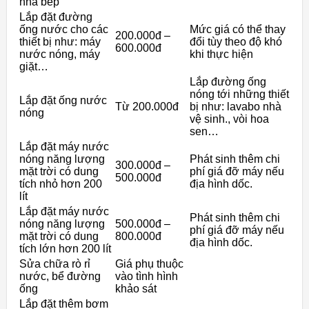
nhà bếp
Lắp đặt đường
ống nước cho các
Mức giá có thể thay
200.000đ –
thiết bị như: máy
đổi tùy theo độ khó
600.000đ
nước nóng, máy
khi thực hiện
giặt…
Lắp đường ống
nóng tới những thiết
Lắp đặt ống nước
Từ 200.000đ
bị như: lavabo nhà
nóng
vệ sinh., vòi hoa
sen…
Lắp đặt máy nước
nóng năng lượng
Phát sinh thêm chi
300.000đ –
mặt trời có dung
phí giá đỡ máy nếu
500.000đ
tích nhỏ hơn 200
địa hình dốc.
lít
Lắp đặt máy nước
Phát sinh thêm chi
nóng năng lượng
500.000đ –
phí giá đỡ máy nếu
mặt trời có dung
800.000đ
địa hình dốc.
tích lớn hơn 200 lít
Sửa chữa rò rỉ
Giá phụ thuộc
nước, bể đường
vào tình hình
ống
khảo sát
Lắp đặt thêm bơm