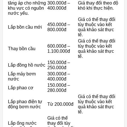
tăng áp cho những
300.000đ –
Giá thay đổi theo độ
khu vực có nguồn
400.000đ
khó khi thực hiện.
nước yếu.
Giá có thể thay đổi
450.000đ –
tùy thuộc vào kết
Lắp bồn cầu mới
800.000đ
quả khảo sát thực
tế.
Giá có thể thay đổi
600.000đ –
tùy thuộc vào kết
Thay bồn cầu
1.100.000đ
quả khảo sát thực
tế.
150.000đ –
Lắp đồng hồ nước
250.000đ
Lắp máy bơm
300.000đ –
nước
400.000đ
150.000đ –
Lắp phao cơ
280.000đ
Giá có thể thay đổi
Lắp phao điện tự
tùy thuộc vào kết
Từ 200.000đ
động bơm nước
quả khảo sát thực
tế.
Giá có thể
Lắp ống nước
thay đổi tùy