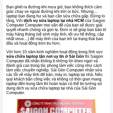
Bạn ghét ra đường khi mưa gió, bạn không thích cảm
giác chạy xe ngoài đường khi trời oi bức. Nhưng…
laptop bạn đang hư và bạn cần sửa chữa gấp. Đừng lo
lắng, Với
dịch vụ sửa laptop tại nhà HCM
của Saigon
Computer Computer mọi vấn đề của bạn sẽ được giải
quyết nhanh chóng và gọn lẹ. Đơn vị sẽ giúp bạn bảo trì
máy hàng tháng (vệ sinh máy tính, tối ưu hệ thống, cập
nhật virus…) để máy tính của bạn trở lại trạng thái ban
đầu và hoạt động trơn tru hơn.
Với hơn 10 năm kinh nghiệm hoạt động trong lĩnh vực
sửa chữa laptop tận nơi uy tín ở Sài Gòn
thì Saigon
Computer đã nhận không ít những lời khen ngợi và
đánh giá cao trong tác phong làm việc cũng như cách
làm việc chuyên nghiệp. Sài Gòn Computer nhận sửa
các lỗi về máy tính để bàn, máy in, laptop tại nhà. Nếu
quý khách bận công việc và không có thời gian mang
laptop đến trung tâm thì hoàn toàn có thể tin tưởng sử
dụng dịch vụ sửa chữa laptop tại nhà của Sài Gòn
Computer.