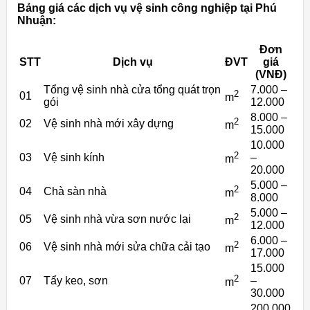
Bảng giá các dịch vụ vệ sinh công nghiệp tại Phú
Nhuận:
Đơn
STT
Dịch vụ
ĐVT
giá
(VNĐ)
Tổng vệ sinh nhà cửa tổng quát trọn
7.000 –
2
01
m
gói
12.000
8.000 –
2
02
Vệ sinh nhà mới xây dựng
m
15.000
10.000
2
03
Vệ sinh kính
–
m
20.000
5.000 –
2
04
Chà sàn nhà
m
8.000
5.000 –
2
05
Vệ sinh nhà vừa sơn nước lại
m
12.000
6.000 –
2
06
Vệ sinh nhà mới sửa chữa cải tạo
m
17.000
15.000
2
07
Tẩy keo, sơn
–
m
30.000
200.000