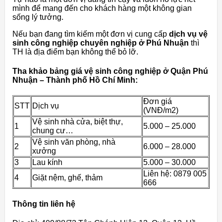
mình để mang đến cho khách hàng một không gian
sống lý tưởng.
Nếu bạn đang tìm kiếm một đơn vị cung cấp
dịch vụ vệ
sinh công nghiệp chuyên nghiệp ở Phú Nhuận
thì
TH là địa điểm bạn không thể bỏ lỡ.
Tha khảo bảng giá vệ sinh công nghiệp ở Quận Phú
Nhuận – Thành phố Hồ Chí Minh:
Đơn giá
STT
Dịch vụ
(VNĐ/m2)
Vệ sinh nhà cửa, biệt thự,
1
5.000 – 25.000
chung cư…
Vệ sinh văn phòng, nhà
2
6.000 – 28.000
xưởng
3
Lau kính
5.000 – 30.000
Liên hệ: 0879 005
4
Giặt nệm, ghế, thảm
666
Thông tin liên hệ