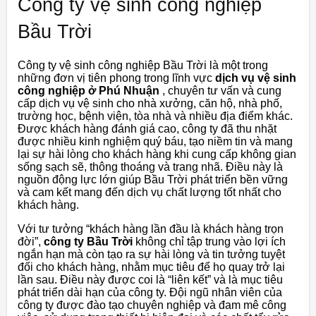
Công ty vệ sinh công nghiệp
Bầu Trời
Công ty vệ sinh công nghiệp Bầu Trời là một trong
những đơn vị tiên phong trong lĩnh vực
dịch vụ vệ sinh
công nghiệp ở Phú Nhuận
, chuyên tư vấn và cung
cấp dịch vụ vệ sinh cho nhà xưởng, căn hộ, nhà phố,
trường học, bệnh viện, tòa nhà và nhiều địa điểm khác.
Được khách hàng đánh giá cao, công ty đã thu nhặt
được nhiều kinh nghiệm quý báu, tạo niềm tin và mang
lại sự hài lòng cho khách hàng khi cung cấp không gian
sống sạch sẽ, thông thoáng và trang nhã. Điều này là
nguồn động lực lớn giúp Bầu Trời phát triển bền vững
và cam kết mang đến dịch vụ chất lượng tốt nhất cho
khách hàng.
Với tư tưởng “khách hàng lần đầu là khách hàng trọn
đời”,
công ty Bầu Trời
không chỉ tập trung vào lợi ích
ngắn hạn mà còn tạo ra sự hài lòng và tin tưởng tuyệt
đối cho khách hàng, nhằm mục tiêu để họ quay trở lại
lần sau. Điều này được coi là “liên kết” và là mục tiêu
phát triển dài hạn của công ty. Đội ngũ nhân viên của
công ty được đào tạo chuyên nghiệp và đam mê công