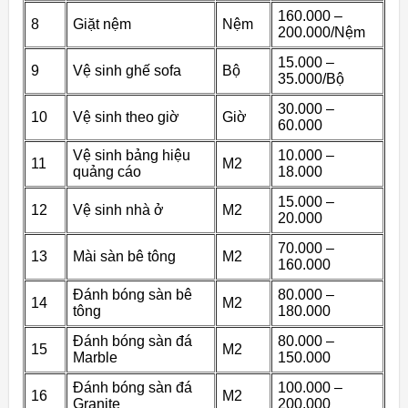
160.000 –
8
Giặt nệm
Nệm
200.000/Nệm
15.000 –
9
Vệ sinh ghế sofa
Bộ
35.000/Bộ
30.000 –
10
Vệ sinh theo giờ
Giờ
60.000
Vệ sinh bảng hiệu
10.000 –
11
M2
quảng cáo
18.000
15.000 –
12
Vệ sinh nhà ở
M2
20.000
70.000 –
13
Mài sàn bê tông
M2
160.000
Đánh bóng sàn bê
80.000 –
14
M2
tông
180.000
Đánh bóng sàn đá
80.000 –
15
M2
Marble
150.000
Đánh bóng sàn đá
100.000 –
16
M2
Granite
200.000