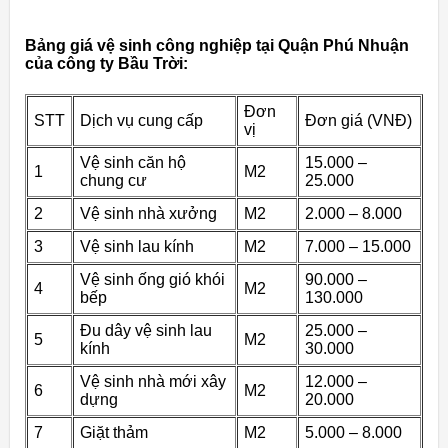
Bảng giá vệ sinh công nghiệp tại Quận Phú Nhuận
của công ty Bầu Trời:
Đơn
STT
Dịch vụ cung cấp
Đơn giá (VNĐ)
vị
Vệ sinh căn hộ
15.000 –
1
M2
chung cư
25.000
2
Vệ sinh nhà xưởng
M2
2.000 – 8.000
3
Vệ sinh lau kính
M2
7.000 – 15.000
Vệ sinh ống gió khói
90.000 –
4
M2
bếp
130.000
Đu dây vệ sinh lau
25.000 –
5
M2
kính
30.000
Vệ sinh nhà mới xây
12.000 –
6
M2
dựng
20.000
7
Giặt thảm
M2
5.000 – 8.000