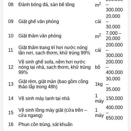
2
08
Đánh bóng đá, sàn bê tông
–
m
300.000
20.000
09
Giặt ghế văn phòng
cái
–
30.000
7.000 –
2
10
Giặt thảm văn phòng
m
20.000
200.000
Giặt thảm trang trí hơi nước nóng
11
cái
–
tận nơi, sạch thơm, khử trùng 99%
300.000
Vệ sinh ghế sofa, nệm hơi nước
200.000
12
nóng tại nhà, sạch thơm, khử trùng
bộ
–
99%
400.000
30.000
Giặt rèm, giặt màn (bao gồm công
13
1kg
–
tháo lắp trong 48h)
35.000
1
14
Vệ sinh máy lạnh tại nhà
150.000
máy
400.000
Vệ sinh lồng máy giặt (cửa trên –
1
15
–
cửa ngang)
máy
650.000
16
Phun côn trùng, sát khuẩn