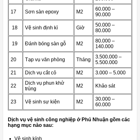
60.000 –
17
Sơn sàn epoxy
M2
90.000
50.000 –
18
Vệ sinh định kì
Giờ
80.000
80.000 –
19
Đánh bóng sàn gỗ
M2
140.000
3.500.000 –
20
Tạp vụ văn phòng
Tháng
5.500.000
21
Dịch vụ cắt cỏ
M2
3.000 – 5.000
Dịch vụ phun khử
22
M2
Khảo sát
trùng
30.000 –
23
Vệ sinh sự kiện
M2
60.000
Dịch vụ vệ sinh công nghiệp ở Phú Nhuận gồm các
hạng mục nào sau:
Vệ sinh kính