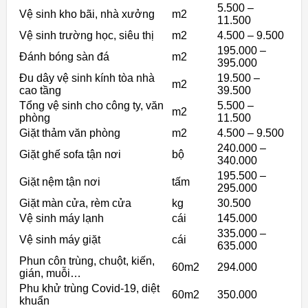
5.500 –
Vệ sinh kho bãi, nhà xưởng
m2
11.500
Vệ sinh trường học, siêu thị
m2
4.500 – 9.500
195.000 –
Đánh bóng sàn đá
m2
395.000
Đu dây vệ sinh kính tòa nhà
19.500 –
m2
cao tầng
39.500
Tổng vệ sinh cho công ty, văn
5.500 –
m2
phòng
11.500
Giặt thảm văn phòng
m2
4.500 – 9.500
240.000 –
Giặt ghế sofa tận nơi
bộ
340.000
195.500 –
Giặt nệm tận nơi
tấm
295.000
Giặt màn cửa, rèm cửa
kg
30.500
Vệ sinh máy lạnh
cái
145.000
335.000 –
Vệ sinh máy giặt
cái
635.000
Phun côn trùng, chuột, kiến,
60m2
294.000
gián, muỗi…
Phu khử trùng Covid-19, diệt
60m2
350.000
khuẩn