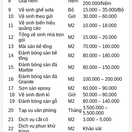
8
Giặt nệm
Nệm
200.000/Nệm
9
Vệ sinh ghế sofa
Bộ
15.000 – 35.000/Bộ
10
Vệ sinh theo giờ
Giờ
30.000 – 60.000
Vệ sinh biển hiệu
11
M2
10.000 – 18.000
quảng cáo
Tổng vệ sinh nhà trọn
12
M2
15.000 – 20.000
gói
13
Mài sàn bê tông
M2
70.000 – 160.000
Đánh bóng sàn bê
14
M2
80.000 – 180.000
tông
Đánh bóng sàn đá
15
M2
80.000 – 150.000
Marble
Đánh bóng sàn đá
16
M2
100.000 – 200.000
Granite
17
Sơn sàn epoxy
M2
60.000 – 90.000
18
Vệ sinh định kì
Giờ
50.000 – 80.000
19
Đánh bóng sàn gỗ
M2
80.000 – 140.000
3.500.000 –
20
Tạp vụ văn phòng
Tháng
5.500.000
21
Dịch vụ cắt cỏ
M2
3.000 – 5.000
Dịch vụ phun khử
22
M2
Khảo sát
trùng