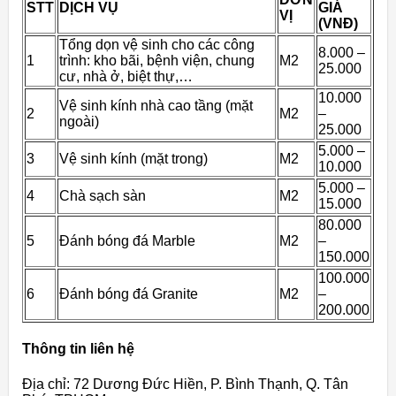
STT
DỊCH VỤ
GIÁ
VỊ
(VNĐ)
Tổng dọn vệ sinh cho các công
8.000 –
1
trình: kho bãi, bệnh viện, chung
M2
25.000
cư, nhà ở, biệt thự,…
10.000
Vệ sinh kính nhà cao tầng (mặt
2
M2
–
ngoài)
25.000
5.000 –
3
Vệ sinh kính (mặt trong)
M2
10.000
5.000 –
4
Chà sạch sàn
M2
15.000
80.000
5
Đánh bóng đá Marble
M2
–
150.000
100.000
6
Đánh bóng đá Granite
M2
–
200.000
Thông tin liên hệ
Địa chỉ: 72 Dương Đức Hiền, P. Bình Thạnh, Q. Tân