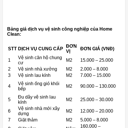
Bảng giá dịch vụ vệ sinh công nghiệp của Home
Clean:
ĐƠN
STT
DỊCH VỤ CUNG CẤP
ĐƠN GIÁ (VNĐ)
VỊ
Vệ sinh căn hộ chung
1
M2
15.000 – 25.000
cư
2
Vệ sinh nhà xưởng
M2
2.000 – 8.000
3
Vệ sinh lau kính
M2
7.000 – 15.000
Vệ sinh ống gió khói
4
M2
90.000 – 130.000
bếp
Đu dây vệ sinh lau
5
M2
25.000 – 30.000
kính
Vệ sinh nhà mới xây
6
M2
12.000 – 20.000
dựng
7
Giặt thảm
M2
5.000 – 8.000
160.000 –