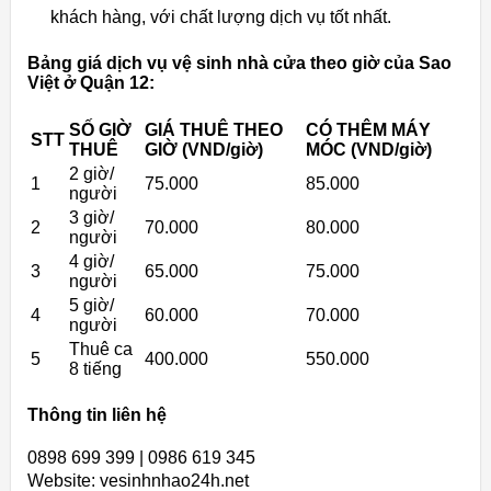
khách hàng, với chất lượng dịch vụ tốt nhất.
Bảng giá dịch vụ vệ sinh nhà cửa theo giờ của Sao
Việt ở Quận 12:
SỐ GIỜ
GIÁ THUÊ THEO
CÓ THÊM MÁY
STT
THUÊ
GIỜ (VND/giờ)
MÓC (VND/giờ)
2 giờ/
1
75.000
85.000
người
3 giờ/
2
70.000
80.000
người
4 giờ/
3
65.000
75.000
người
5 giờ/
4
60.000
70.000
người
Thuê ca
5
400.000
550.000
8 tiếng
Thông tin liên hệ
0898 699 399 | 0986 619 345
Website: vesinhnhao24h.net