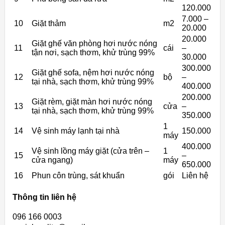
120.000
7.000 –
10
Giặt thảm
m2
20.000
20.000
Giặt ghế văn phòng hơi nước nóng
11
cái
–
tận nơi, sạch thơm, khử trùng 99%
30.000
300.000
Giặt ghế sofa, nệm hơi nước nóng
12
bộ
–
tại nhà, sạch thơm, khử trùng 99%
400.000
200.000
Giặt rèm, giặt màn hơi nước nóng
13
cửa
–
tại nhà, sạch thơm, khử trùng 99%
350.000
1
14
Vệ sinh máy lạnh tại nhà
150.000
máy
400.000
Vệ sinh lồng máy giặt (cửa trên –
1
15
–
cửa ngang)
máy
650.000
16
Phun côn trùng, sát khuẩn
gói
Liên hệ
Thông tin liên hệ
096 166 0003