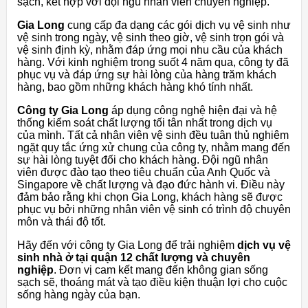
sạch, kết hợp với đội ngũ nhân viên chuyên nghiệp.
Gia Long
cung cấp đa dạng các gói dịch vụ vệ sinh như
vệ sinh trong ngày, vệ sinh theo giờ, vệ sinh trọn gói và
vệ sinh định kỳ, nhằm đáp ứng mọi nhu cầu của khách
hàng. Với kinh nghiệm trong suốt 4 năm qua, công ty đã
phục vụ và đáp ứng sự hài lòng của hàng trăm khách
hàng, bao gồm những khách hàng khó tính nhất.
Công ty Gia Long
áp dụng công nghệ hiện đại và hệ
thống kiểm soát chất lượng tối tân nhất trong dịch vụ
của mình. Tất cả nhân viên vệ sinh đều tuân thủ nghiêm
ngặt quy tắc ứng xử chung của công ty, nhằm mang đến
sự hài lòng tuyệt đối cho khách hàng. Đội ngũ nhân
viên được đào tạo theo tiêu chuẩn của Anh Quốc và
Singapore về chất lượng và đạo đức hành vi. Điều này
đảm bảo rằng khi chọn Gia Long, khách hàng sẽ được
phục vụ bởi những nhân viên vệ sinh có trình độ chuyên
môn và thái độ tốt.
Hãy đến với công ty Gia Long để trải nghiệm
dịch vụ vệ
sinh nhà ở tại quận 12 chất lượng và chuyên
nghiệp
. Đơn vị cam kết mang đến không gian sống
sạch sẽ, thoáng mát và tạo điều kiện thuận lợi cho cuộc
sống hàng ngày của bạn.