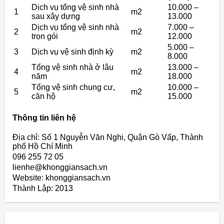
Dịch vụ tổng vệ sinh nhà
10.000 –
1
m2
sau xây dựng
13.000
Dịch vụ tổng vệ sinh nhà
7.000 –
2
m2
trọn gói
12.000
5.000 –
3
Dịch vụ vệ sinh định kỳ
m2
8.000
Tổng vệ sinh nhà ở lâu
13.000 –
4
m2
năm
18.000
Tổng vệ sinh chung cư,
10.000 –
5
m2
căn hộ
15.000
Thông tin liên hệ
Địa chỉ: Số 1 Nguyễn Văn Nghi, Quận Gò Vấp, Thành
phố Hồ Chí Minh
096 255 72 05
lienhe@khonggiansach.vn
Website: khonggiansach.vn
Thành Lập:
2013