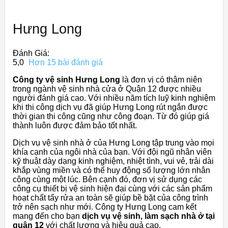
Hưng Long
Đánh Giá:
5,0
Hơn 15 bài đánh giá
Công ty vệ sinh Hưng Long
là đơn vị có thâm niên
trong ngành vệ sinh nhà cửa ở Quận 12 được nhiều
người đánh giá cao. Với nhiều năm tích luỹ kinh nghiệm
khi thi công dịch vụ đã giúp Hưng Long rút ngắn được
thời gian thi công cũng như công đoạn. Từ đó giúp giá
thành luôn được đảm bảo tốt nhất.
Dịch vụ vệ sinh nhà ở của Hưng Long tập trung vào mọi
khía cạnh của ngôi nhà của bạn. Với đội ngũ nhân viên
kỹ thuật dày dạng kinh nghiệm, nhiệt tình, vui vẻ, trải dài
khắp vùng miền và có thể huy động số lượng lớn nhân
công cùng một lúc. Bên cạnh đó, đơn vị sử dụng các
công cụ thiết bị vệ sinh hiện đại cùng với các sản phẩm
hoạt chất tẩy rửa an toàn sẽ giúp bề bặt của công trình
trở nên sạch như mới. Công ty Hưng Long cam kết
mang đến cho bạn
dịch vụ vệ sinh, làm sạch nhà ở tại
quận 12
với chất lượng và hiệu quả cao.