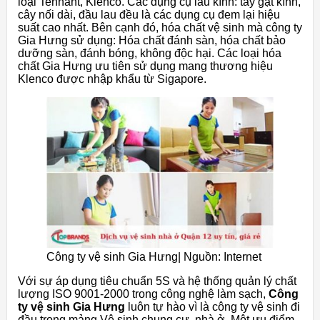
loại Tennant, Klenco. Các dụng cụ lau kính: tay gạt kính,
cây nối dài, đầu lau đều là các dụng cụ đem lại hiệu
suất cao nhất. Bên cạnh đó, hóa chất vệ sinh mà công ty
Gia Hưng sử dụng: Hóa chất đánh sàn, hóa chất bảo
dưỡng sàn, đánh bóng, không độc hại. Các loại hóa
chất Gia Hưng ưu tiên sử dụng mang thương hiệu
Klenco được nhập khẩu từ Sigapore.
Công ty vệ sinh Gia Hưng| Nguồn: Internet
Với sự áp dụng tiêu chuẩn 5S và hệ thống quản lý chất
lượng ISO 9001-2000 trong công nghệ làm sạch,
Công
ty vệ sinh Gia Hưng
luôn tự hào vì là công ty vệ sinh đi
đầu trong mảng Vệ sinh chung cư, nhà ở. Một ưu điểm