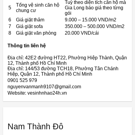
Tuỳ theo diện tích căn hộ mà
Tổng vệ sinh căn hộ
5
Gia Long báo giá theo từng
chung cư
gói
6
Giá giặt thảm
9.000 – 15.000 VND/m2
7
Giá giặt sofa
350.000 – 500.000 VND/m2
8
Giá giặt văn phòng
20.000 VND/cái
Thông tin liên hệ
Địa chỉ: 42E2 đường HT22, Phường Hiệp Thành, Quận
12, Thành phố Hồ Chí Minh
Địa chỉ: 144/53 đường TCH18, Phường Tân Chánh
Hiệp, Quận 12, Thành phố Hồ Chí Minh
0901 525 979
nguyenvanmanh9107@gmail.com
Website: vesinhnhao24h.vn
Nam Thành Đô