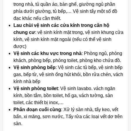
trong nhà, tủ quần áo, bàn ghế, giường ngủ phần
phía dưới giường, tủ bếp,… Vệ sinh tẩy một số đồ
đạc khác nếu cần thiết.
Lau chùi vệ sinh các cửa kính trong căn hộ
chung cư
: vệ sinh kính mặt trong, vệ sinh khung cửa
kính, vệ sinh kính mặt ngoài (nếu có thể vệ sinh
được)
Vệ sinh các khu vực trong nhà
: Phòng ngủ, phòng
khách, phòng bếp, phòng toilet, phòng kho chứa đồ.
Vệ sinh phòng bếp
: Vệ sinh các tủ bếp, vệ sinh bếp
gas, bếp từ, vệ sinh ống hút khói, bồn rửa chén, vách
kính nhà bếp
Vệ sinh phòng toilet
: Vệ sinh lavabo. vách ngăn
kính, bồn tắm, bồn toilet, hố ga, vách tường, sàn
toilet, các thiết bị inox,…
Phân đoạn cuối cùng
: Xử lý sàn nhà, tẩy keo, vết
bẩn, xi măng, sơn nước, Tẩy rửa các loại vết dơ trên
sàn.