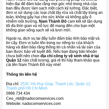
hiện đại để đảm bảo rằng mọi góc nhỏ trong nhà của
bạn đều được làm sạch một cách kỹ lưỡng. Đặc biệt,
đơn vị sử dụng các loại chất tẩy rửa và chất tẩy trùng an
toàn, không gây hại cho sức khỏe và không gây ô
nhiễm môi trường.
Nam Thành Đô
cam kết sẽ tận dụng
tối đa thời gian và nỗ lực để mang đến cho bạn một
không gian sống sạch sẽ và tươi mới.
Ngoài ra, dịch vụ tại đây luôn đảm bảo tính bảo mật và
tin cậy. Đơn vị luôn tôn trọng sự riêng tư của khách
hàng và đảm bảo rằng thông tin cá nhân và tài sản của
bạn được bảo vệ tuyệt đối. Nếu bạn đang băn khoăn
chưa biết nên chọn
địa chỉ công ty vệ sinh nhà ở tại
Quận 12
nào chất lượng, giá rẻ thì hãy tham khảo qua
cái tên Nam Thành Đô này nhé!
Thông tin liên hệ
Địa chỉ:
253C Hà Huy Giáp, Thạnh Lộc, Quận 12,
Thành phố Hồ Chí Minh
0986 734 434
Ceo_ntd@nadocomservices.com
Website: nadocomservices.com