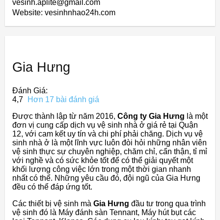
vesinh.aplite@gmail.com
Website: vesinhnhao24h.com
Gia Hưng
Đánh Giá:
4,7
Hơn 17 bài đánh giá
Được thành lập từ năm 2016,
Công ty Gia Hưng
là một
đơn vị cung cấp dịch vụ vệ sinh nhà ở giá rẻ tại Quận
12, với cam kết uy tín và chi phí phải chăng. Dịch vụ vệ
sinh nhà ở là một lĩnh vực luôn đòi hỏi những nhân viên
vệ sinh thực sự chuyên nghiệp, chăm chỉ, cẩn thận, tỉ mỉ
với nghề và có sức khỏe tốt để có thể giải quyết một
khối lượng công việc lớn trong một thời gian nhanh
nhất có thể. Những yêu cầu đó, đội ngũ của Gia Hưng
đều có thể đáp ứng tốt.
Các thiết bị vệ sinh mà
Gia Hưng
đầu tư trong qua trình
vệ sinh đó là Máy đánh sàn Tennant, Máy hút bụt các