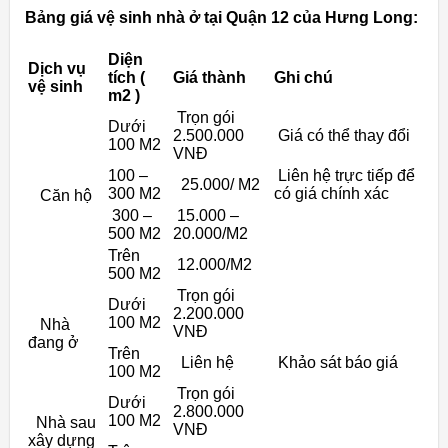
Bảng giá vệ sinh nhà ở tại Quận 12 của Hưng Long:
Diện
Dịch vụ
tích (
Giá thành
Ghi chú
vệ sinh
m2 )
Trọn gói
Dưới
2.500.000
Giá có thể thay đổi
100 M2
VNĐ
100 –
Liên hệ trực tiếp để
25.000/ M2
300 M2
có giá chính xác
Căn hộ
300 –
15.000 –
500 M2
20.000/M2
Trên
12.000/M2
500 M2
Trọn gói
Dưới
2.200.000
100 M2
Nhà
VNĐ
đang ở
Trên
Liên hệ
Khảo sát báo giá
100 M2
Trọn gói
Dưới
2.800.000
100 M2
Nhà sau
VNĐ
xây dựng