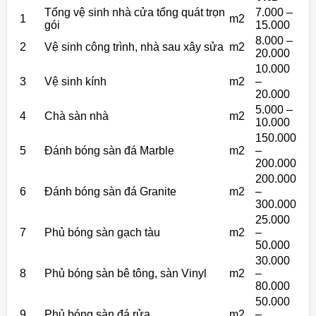
Tổng vệ sinh nhà cửa tổng quát trọn
7.000 –
1
m2
gói
15.000
8.000 –
2
Vệ sinh công trình, nhà sau xây sửa
m2
20.000
10.000
3
Vệ sinh kính
m2
–
20.000
5.000 –
4
Chà sàn nhà
m2
10.000
150.000
5
Đánh bóng sàn đá Marble
m2
–
200.000
200.000
6
Đánh bóng sàn đá Granite
m2
–
300.000
25.000
7
Phủ bóng sàn gạch tàu
m2
–
50.000
30.000
8
Phủ bóng sàn bê tông, sàn Vinyl
m2
–
80.000
50.000
9
Phủ bóng sàn đá rửa
m2
–