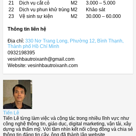
21
Dịch vụ cắt cỏ
M2
3.000 – 5.000
22
Dịch vụ phun khử trùng
M2
Khảo sát
23
Vệ sinh sự kiện
M2
30.000 – 60.000
Thông tin liên hệ
Địa chỉ:
330 Nơ Trang Long, Phường 12, Bình Thạnh,
Thành phố Hồ Chí Minh
0932198395
vesinhbautroixanh@gmail.com
Website: vesinhbautroixanh.com
Tiến Lê
Tiến Lê từng làm việc và cộng tác trong nhiều lĩnh vực như
công nghệ thông tin, giáo dục, digital marketing, vận tải, xây
dựng và thẩm mỹ. Với tầm nhìn kết nối cộng đồng và chia sẻ
thông tin đáng tin cậy, ông đã thành lập website