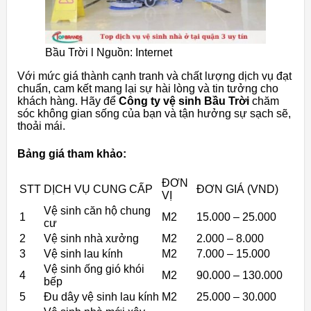
Bầu Trời l Nguồn: Internet
Với mức giá thành cạnh tranh và chất lượng dịch vụ đạt
chuẩn, cam kết mang lại sự hài lòng và tin tưởng cho
khách hàng. Hãy để
Công ty vệ sinh Bầu Trời
chăm
sóc không gian sống của bạn và tận hưởng sự sạch sẽ,
thoải mái.
Bảng giá tham khảo:
ĐƠN
STT
DỊCH VỤ CUNG CẤP
ĐƠN GIÁ (VND)
VỊ
Vệ sinh căn hộ chung
1
M2
15.000 – 25.000
cư
2
Vệ sinh nhà xưởng
M2
2.000 – 8.000
3
Vệ sinh lau kính
M2
7.000 – 15.000
Vệ sinh ống gió khói
4
M2
90.000 – 130.000
bếp
5
Đu dây vệ sinh lau kính
M2
25.000 – 30.000