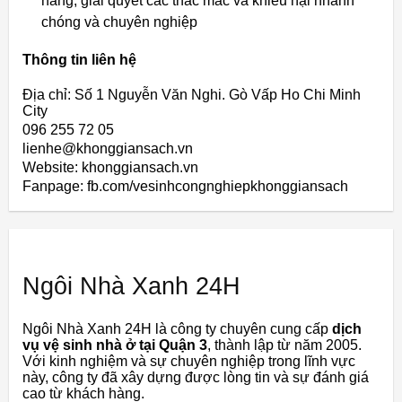
hàng, giải quyết các thắc mắc và khiếu nại nhanh
chóng và chuyên nghiệp
Thông tin liên hệ
Địa chỉ: Số 1 Nguyễn Văn Nghi. Gò Vấp Ho Chi Minh
City
096 255 72 05
lienhe@khonggiansach.vn
Website: khonggiansach.vn
Fanpage: fb.com/vesinhcongnghiepkhonggiansach
Ngôi Nhà Xanh 24H
Ngôi Nhà Xanh 24H là công ty chuyên cung cấp
dịch
vụ vệ sinh nhà ở tại Quận 3
, thành lập từ năm 2005.
Với kinh nghiệm và sự chuyên nghiệp trong lĩnh vực
này, công ty đã xây dựng được lòng tin và sự đánh giá
cao từ khách hàng.