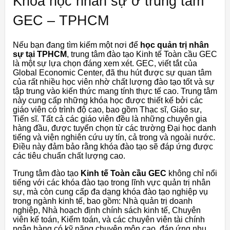
Khóa học nhân sự ở trung tâm
GEC – TPHCM
Nếu bạn đang tìm kiếm một nơi để
học quản trị nhân
sự tại TPHCM
, trung tâm đào tạo Kinh tế Toàn cầu GEC
là một sự lựa chọn đáng xem xét. GEC, viết tắt của
Global Economic Center, đã thu hút được sự quan tâm
của rất nhiều học viên nhờ chất lượng đào tạo tốt và sự
tập trung vào kiến thức mang tính thực tế cao. Trung tâm
này cung cấp những khóa học được thiết kế bởi các
giáo viên có trình độ cao, bao gồm Thạc sĩ, Giáo sư,
Tiến sĩ. Tất cả các giáo viên đều là những chuyên gia
hàng đầu, được tuyển chọn từ các trường Đại học danh
tiếng và viện nghiên cứu uy tín, cả trong và ngoài nước.
Điều này đảm bảo rằng khóa đào tạo sẽ đáp ứng được
các tiêu chuẩn chất lượng cao.
Trung tâm đào tạo
Kinh tế Toàn cầu GEC
không chỉ nổi
tiếng với các khóa đào tạo trong lĩnh vực quản trị nhân
sự, mà còn cung cấp đa dạng khóa đào tạo nghiệp vụ
trong ngành kinh tế, bao gồm: Nhà quản trị doanh
nghiệp, Nhà hoạch định chính sách kinh tế, Chuyên
viên kế toán, Kiểm toán, và các chuyên viên tài chính
ngân hàng có kỹ năng chuyên môn cao, đáp ứng nhu