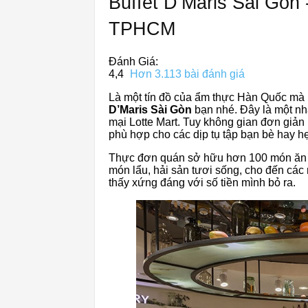
Buffet D’Maris Sài Gòn 
TPHCM
Đánh Giá:
4,4
Hơn 3.113 bài đánh giá
Là một tín đồ của ẩm thực Hàn Quốc mà l
D’Maris Sài Gòn
bạn nhé. Đây là một nh
mại Lotte Mart. Tuy không gian đơn giản n
phù hợp cho các dịp tụ tập bạn bè hay h
Thực đơn quán sở hữu hơn 100 món ăn c
món lẩu, hải sản tươi sống, cho đến các 
thấy xứng đáng với số tiền mình bỏ ra.