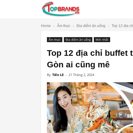
TopBrands.vn
Home
Ẩm thực
Địa điểm ăn uống
Top 12 địa ch
Ẩm thực
Địa điểm ăn uống
Mới nhất
Top 12 địa chỉ buffet 
Gòn ai cũng mê
By
Tiến Lê
-
21 Tháng 2, 2024