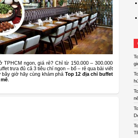
T
 ở TPHCM ngon, giá rẻ? Chỉ từ 150.000 – 300.000
gi
et trưa đủ cả 3 tiêu chí ngon – bổ – rẻ qua bài viết
T
ay bây giờ hãy cùng khám phá
Top 12 địa chỉ buffet
g mê
.
hú
T
nê
To
De
To
T