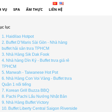
H VỤ
SPA
ẨM THỰC
LIÊN HỆ
ục lục
1. Haidilao Hotpot
2. Buffet D’Maris Sài Gòn - Nhà hàng
buffet hải sản trưa TPHCM
3. Nhà Hàng Sik Dak Fook
4. Nhà hàng Dìn Ký - Buffet trưa giá rẻ
TPHCM
5. Manwah - Taiwanese Hot Pot
6. Nhà Hàng Con Voi Vàng - Buffet trưa
Quận 1 nổi tiếng
7. Korean Grill Buzza BBQ
8. Pachi Pachi Lẩu Nướng Nhật Bản
9. Nhà Hàng Buffet Victory
10. Buffet Liberty Central Saigon Riverside