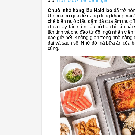
5,0
Hơn 6.674 bài đánh giá
Chuỗi nhà hàng lẩu Haidilao
đã trở nên
khó mà bỏ qua dễ dàng đúng không nào?
chế biến nước lẩu đậm đà của ẩm thực T
chua cay, lẩu nấm, lẩu bò ba chỉ, lẩu h
tận tình và chu đáo từ đội ngũ nhân viên
bao giờ hết. Không gian trong nhà hàng đ
đại và sạch sẽ. Nhờ đó mà bữa ăn của 
cúng.