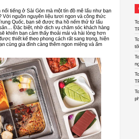
 nổi tiếng ở Sài Gòn mà một tín đồ mê lẩu như bạn
 Với nguồn nguyên liệu tươi ngon và công thức
To
rung Quốc, bạn sẽ được tha hồ nếm thử từ lẩu
ải sản… Đặc biệt, nhờ dịch vụ chăm sóc khách hàng
T
 sẽ khiến bạn cảm thấy thoải mái và hài lòng hơn
ược thiết kế theo phong cách rất sang trọng, hiện
To
bạn cùng gia đình càng thêm ngon miệng và ấm
tố
To
n
To
T
To
p