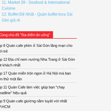
11. Market 39 - Seafood & International
Cuisine
12. Buffet Đệ Nhất - Quán buffet trưa Sài
Gòn giá rẻ
Cùng chủ đề “Địa điểm ăn uống”
op 8 Quán cafe phim ở Sài Gòn lãng mạn cho
ới trẻ
op 12 Địa chỉ nem nướng Nha Trang ở Sài Gòn
t khách nhất
op 17 Quán miến trộn ngon ở Hà Nội mà bạn
n thử một lần
p 11 Quán Cafe làm việc giúp bạn “chạy
adline” hiệu quả
p 9 Quán cafe giường nằm tuyệt vời nhất
P.HCM