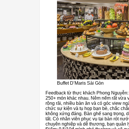
Buffet D’Maris Sài Gòn
Feedback từ thực khách Phong Nguyễn: Tr
250+ món khác nhau. Nêm nếm rất vừa và
rộng rãi, nhiều bàn ăn và có góc view ng
chức sự kiện và tụ họp bạn bè, chắc chắ
không xứng đáng. Bàn ghế sang trọng, 
tất. Có nhân viên phục vụ tại bàn rót nư
chuyên nghiệp và dễ thương, bạn quản lý