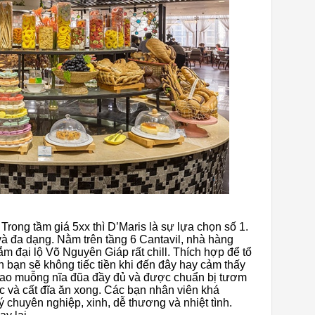
ong tầm giá 5xx thì D’Maris là sự lựa chọn số 1.
 đa dạng. Nằm trên tầng 6 Cantavil, nhà hàng
ắm đại lộ Võ Nguyên Giáp rất chill. Thích hợp để tổ
n bạn sẽ không tiếc tiền khi đến đây hay cảm thấy
dao muỗng nĩa đũa đầy đủ và được chuẩn bị tươm
ớc và cất đĩa ăn xong. Các bạn nhân viên khá
 chuyên nghiệp, xinh, dễ thương và nhiệt tình.