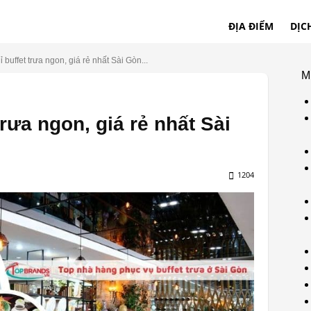
ĐỊA ĐIỂM
DỊC
ỉ buffet trưa ngon, giá rẻ nhất Sài Gòn...
M
trưa ngon, giá rẻ nhất Sài
1204