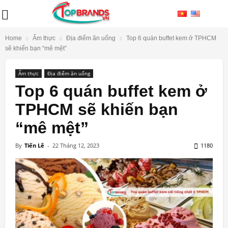
Home
Ẩm thực
Địa điểm ăn uống
Top 6 quán buffet kem ở TPHCM
sẽ khiến bạn “mê mệt”
Ẩm thực
Địa điểm ăn uống
Top 6 quán buffet kem ở
TPHCM sẽ khiến bạn
“mê mệt”
By
Tiến Lê
-
22 Tháng 12, 2023
1180