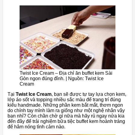
Twist Ice Cream – Địa chỉ ăn buffet kem Sài
Gòn ngon đúng đỉnh. | Nguồn: Twist Ice
Cream
Tại
Twist Ice Cream
, bạn sẽ được tự tay lựa chọn kem,
lớp áo sốt và topping nhiều sắc màu để trang trí đúng
kiểu handmade. Những phần kem bắt mắt, thơm ngon
do chính tay mình làm ra giống như một nghệ nhân vậy
bạn nhỉ? Còn chần chờ gì nữa mà hãy rủ ngay nửa kia
đến đây để trải nghiệm bữa tiệc buffet kem hoành tráng
để hâm nóng tình cảm nào.