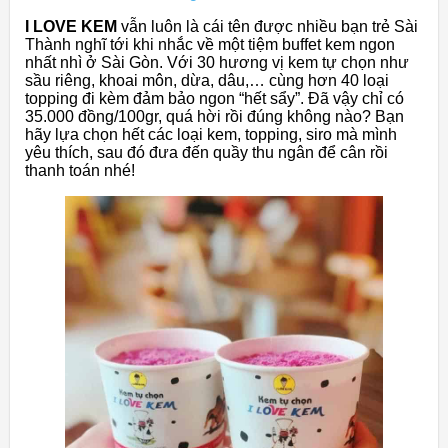
I LOVE KEM
vẫn luôn là cái tên được nhiều bạn trẻ Sài
Thành nghĩ tới khi nhắc về một tiệm buffet kem ngon
nhất nhì ở Sài Gòn. Với 30 hương vị kem tự chọn như
sầu riêng, khoai môn, dừa, dâu,… cùng hơn 40 loại
topping đi kèm đảm bảo ngon “hết sẩy”. Đã vậy chỉ có
35.000 đồng/100gr, quá hời rồi đúng không nào? Bạn
hãy lựa chọn hết các loại kem, topping, siro mà mình
yêu thích, sau đó đưa đến quầy thu ngân để cân rồi
thanh toán nhé!