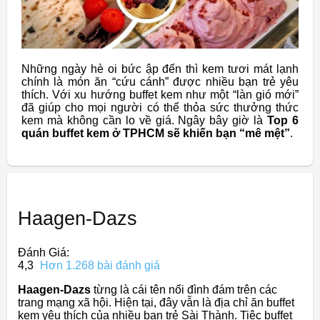
Những ngày hè oi bức ập đến thì kem tươi mát lạnh
chính là món ăn “cứu cánh” được nhiều bạn trẻ yêu
thích. Với xu hướng buffet kem như một “làn gió mới”
đã giúp cho mọi người có thể thỏa sức thưởng thức
kem mà không cần lo về giá. Ngây bây giờ là
Top 6
quán buffet kem ở TPHCM sẽ khiến bạn “mê mệt”
.
Haagen-Dazs
Đánh Giá:
4,3
Hơn 1.268 bài đánh giá
Haagen-Dazs
từng là cái tên nổi đình đám trên các
trang mạng xã hội. Hiện tại, đây vẫn là địa chỉ ăn buffet
kem yêu thích của nhiều bạn trẻ Sài Thành. Tiệc buffet