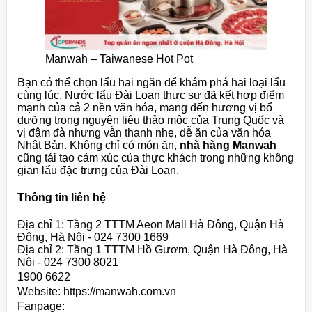
Manwah – Taiwanese Hot Pot
Bạn có thể chọn lẩu hai ngăn để khám phá hai loại lẩu
cùng lúc. Nước lẩu Đài Loan thực sự đã kết hợp điểm
mạnh của cả 2 nền văn hóa, mang đến hương vị bổ
dưỡng trong nguyên liệu thảo mộc của Trung Quốc và
vị đậm đà nhưng vẫn thanh nhẹ, dễ ăn của văn hóa
Nhật Bản. Không chỉ có món ăn,
nhà hàng Manwah
cũng tái tạo cảm xúc của thực khách trong những không
gian lẩu đặc trưng của Đài Loan.
Thông tin liên hệ
Địa chỉ 1: Tầng 2 TTTM Aeon Mall Hà Đông, Quận Hà
Đông, Hà Nội - 024 7300 1669
Địa chỉ 2: Tầng 1 TTTM Hồ Gươm, Quận Hà Đông, Hà
Nội - 024 7300 8021
1900 6622
Website: https://manwah.com.vn
Fanpage: