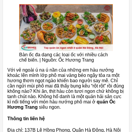
Bàn ốc đa dạng các loại ốc với nhiều cách
chế biến. | Nguồn: Ốc Hương Trang
Với vẻ ngoài ú na ú nần của những em hàu nướng
khoác lên mình lớp phô mai vàng béo ngậy tỏa ra một
hương thơm ngọt ngào khiến bao người say mê. Chỉ
cần ngửi mùi phô mai đã thấy bụng kêu “rột rột” rồi đúng
không nào? Khi ăn, thịt hàu còn tươi ngon chứ không bị
tanh chút nào. Không hổ danh là một quán hải sản cực
kì nổi tiếng với món hàu nướng phô mai ở
quán Ốc
Hương Trang
siêu ngon.
Thông tin liên hệ
Địa chỉ: 137B Lê Hồng Phong, Quận Hà Đông, Hà Nội