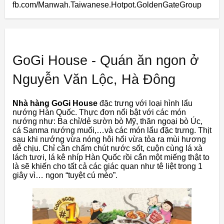
fb.com/Manwah.Taiwanese.Hotpot.GoldenGateGroup
GoGi House - Quán ăn ngon ở
Nguyễn Văn Lộc, Hà Đông
Nhà hàng GoGi House
đặc trưng với loại hình lẩu
nướng Hàn Quốc. Thực đơn nổi bật với các món
nướng như: Ba chỉ/dẻ sườn bò Mỹ, thăn ngoại bò Úc,
cá Sanma nướng muối,…và các món lẩu đặc trưng. Thịt
sau khi nướng vừa nóng hôi hổi vừa tỏa ra mùi hương
dễ chịu. Chỉ cần chấm chút nước sốt, cuộn cùng lá xà
lách tươi, lá kê nhíp Hàn Quốc rồi cắn một miếng thật to
là sẽ khiến cho tất cả các giác quan như tê liệt trong 1
giây vì… ngon “tuyệt cú mèo”.