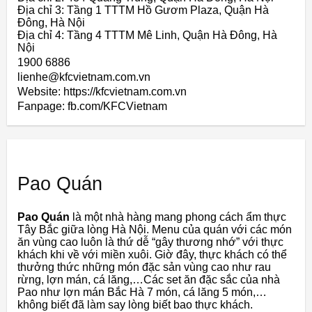
Địa chỉ 3: Tầng 1 TTTM Hồ Gươm Plaza, Quận Hà
Đông, Hà Nội
Địa chỉ 4: Tầng 4 TTTM Mê Linh, Quận Hà Đông, Hà
Nội
1900 6886
lienhe@kfcvietnam.com.vn
Website: https://kfcvietnam.com.vn
Fanpage: fb.com/KFCVietnam
Pao Quán
Pao Quán
là một nhà hàng mang phong cách ẩm thực
Tây Bắc giữa lòng Hà Nội. Menu của quán với các món
ăn vùng cao luôn là thứ dễ “gây thương nhớ” với thực
khách khi về với miền xuôi. Giờ đây, thực khách có thể
thưởng thức những món đặc sản vùng cao như rau
rừng, lợn mán, cá lăng,…Các set ăn đặc sắc của nhà
Pao như lợn mán Bắc Hà 7 món, cá lăng 5 món,…
không biết đã làm say lòng biết bao thực khách.