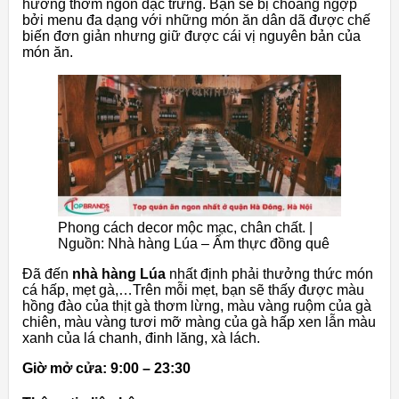
hương thơm ngon đặc trưng. Bạn sẽ bị choáng ngợp
bởi menu đa dạng với những món ăn dân dã được chế
biến đơn giản nhưng giữ được cái vị nguyên bản của
món ăn.
Phong cách decor mộc mạc, chân chất. |
Nguồn: Nhà hàng Lúa – Ẩm thực đồng quê
Đã đến
nhà hàng Lúa
nhất định phải thưởng thức món
cá hấp, mẹt gà,…Trên mỗi mẹt, bạn sẽ thấy được màu
hồng đào của thịt gà thơm lừng, màu vàng ruộm của gà
chiên, màu vàng tươi mỡ màng của gà hấp xen lẫn màu
xanh của lá chanh, đinh lăng, xà lách.
Giờ mở cửa: 9:00 – 23:30