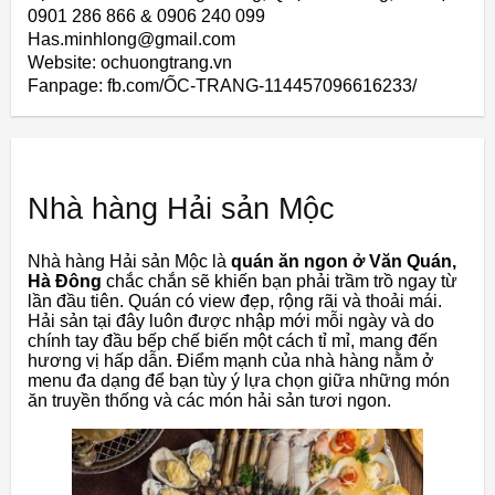
0901 286 866 & 0906 240 099
Has.minhlong@gmail.com
Website: ochuongtrang.vn
Fanpage: fb.com/ỐC-TRANG-114457096616233/
Nhà hàng Hải sản Mộc
Nhà hàng Hải sản Mộc là
quán ăn ngon ở Văn Quán,
Hà Đông
chắc chắn sẽ khiến bạn phải trầm trồ ngay từ
lần đầu tiên. Quán có view đẹp, rộng rãi và thoải mái.
Hải sản tại đây luôn được nhập mới mỗi ngày và do
chính tay đầu bếp chế biến một cách tỉ mỉ, mang đến
hương vị hấp dẫn. Điểm mạnh của nhà hàng nằm ở
menu đa dạng để bạn tùy ý lựa chọn giữa những món
ăn truyền thống và các món hải sản tươi ngon.