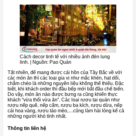
Cách decor tinh tế với nhiều ánh đèn lung
linh. | Nguồn: Pao Quán
Tất nhiên, để mang được cái hồn của Tây Bắc về với
các món ăn thì các loại gia vị như mắc khén, hạt dổi,
chẳm chéo là những nguyên liệu không thể thiếu. Đặc
biệt, khi khách order thì đầu bếp mới bắt đầu chế biến.
Do vậy, món ăn nào được bưng ra cũng khiến thực
khách “vừa thổi vừa ăn”. Các loại rượu tại quán như
rượu nếp quê, nếp cẩm, rượu ba kích, rượu dừa, nếp
cái hoa vàng, rượu táo mèo,…cũng làm hài lòng kể cả
những người khó tính nhất.
Thông tin liên hệ