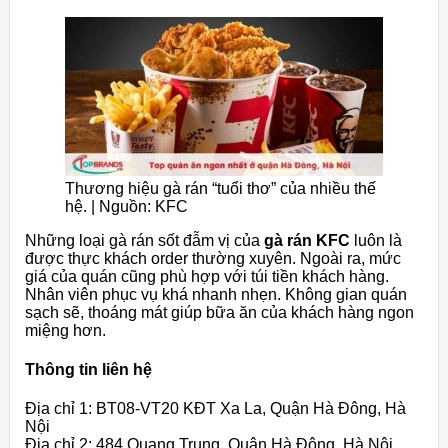
Thương hiệu gà rán “tuổi thơ” của nhiều thế
hệ. | Nguồn: KFC
Những loại gà rán sốt đẫm vị của
gà rán
KFC
luôn là
được thực khách order thường xuyên. Ngoài ra, mức
giá của quán cũng phù hợp với túi tiền khách hàng.
Nhân viên phục vụ khá nhanh nhẹn. Không gian quán
sạch sẽ, thoáng mát giúp bữa ăn của khách hàng ngon
miệng hơn.
Thông tin liên hệ
Địa chỉ 1: BT08-VT20 KĐT Xa La, Quận Hà Đông, Hà
Nội
Địa chỉ 2: 484 Quang Trung, Quận Hà Đông, Hà Nội