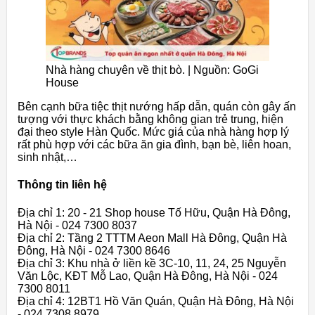
Nhà hàng chuyên về thịt bò. | Nguồn: GoGi
House
Bên cạnh bữa tiệc thịt nướng hấp dẫn, quán còn gây ấn
tượng với thực khách bằng không gian trẻ trung, hiện
đại theo style Hàn Quốc. Mức giá của nhà hàng hợp lý
rất phù hợp với các bữa ăn gia đình, bạn bè, liên hoan,
sinh nhật,…
Thông tin liên hệ
Địa chỉ 1: 20 - 21 Shop house Tố Hữu, Quận Hà Đông,
Hà Nội - 024 7300 8037
Địa chỉ 2: Tầng 2 TTTM Aeon Mall Hà Đông, Quận Hà
Đông, Hà Nội - 024 7300 8646
Địa chỉ 3: Khu nhà ở liền kề 3C-10, 11, 24, 25 Nguyễn
Văn Lộc, KĐT Mỗ Lao, Quận Hà Đông, Hà Nội - 024
7300 8011
Địa chỉ 4: 12BT1 Hồ Văn Quán, Quận Hà Đông, Hà Nội
- 024 7308 8979