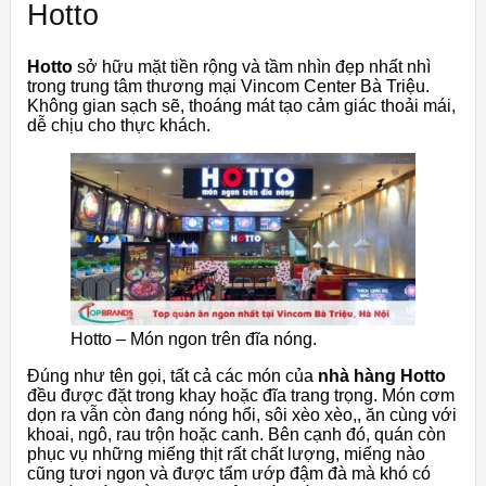
Hotto
Hotto
sở hữu mặt tiền rộng và tầm nhìn đẹp nhất nhì
trong trung tâm thương mại Vincom Center Bà Triệu.
Không gian sạch sẽ, thoáng mát tạo cảm giác thoải mái,
dễ chịu cho thực khách.
Hotto – Món ngon trên đĩa nóng.
Đúng như tên gọi, tất cả các món của
nhà hàng Hotto
đều được đặt trong khay hoặc đĩa trang trọng. Món cơm
dọn ra vẫn còn đang nóng hổi, sôi xèo xèo,, ăn cùng với
khoai, ngô, rau trộn hoặc canh. Bên cạnh đó, quán còn
phục vụ những miếng thịt rất chất lượng, miếng nào
cũng tươi ngon và được tẩm ướp đậm đà mà khó có