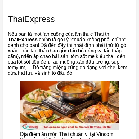
ThaiExpress
Nếu bạn là một fan cuồng của ẩm thực Thái thì
ThaiExpress
chính là gợi ý “chuẩn không phải chỉnh”
dành cho bạn! Đã đến đây thì nhất định phải thử từ gỏi
xoài Thái, lẩu thái (bao gồm lẩu bò riêng và lẩu thập
cẩm), miến áp chảo hải sản, tôm sốt me kiểu thái, đến
cua lột sốt tiêu đen, rau muống xào đậu tương, súp
tomyum,….Đồ tráng miệng cũng đa dạng với chè, kem
dừa hạt lựu và sinh tố đậu đỏ.
Địa điểm ăn món Thái chuẩn vị tại Vincom