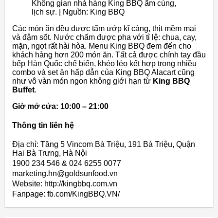
Không gian nhà hàng King BBQ ấm cúng,
lịch sự. | Nguồn: King BBQ
Các món ăn đều được tẩm ướp kĩ càng, thịt mềm mại
và đậm sốt. Nước chấm được pha với tỉ lệ: chua, cay,
mặn, ngọt rất hài hòa. Menu King BBQ đem đến cho
khách hàng hơn 200 món ăn. Tất cả được chính tay đầu
bếp Hàn Quốc chế biến, khéo léo kết hợp trong nhiều
combo và set ăn hấp dẫn của King BBQ Alacart cũng
như vô vàn món ngon không giới hạn từ
King BBQ
Buffet
.
Giờ mở cửa: 10:00 – 21:00
Thông tin liên hệ
Địa chỉ: Tầng 5 Vincom Bà Triệu, 191 Bà Triệu, Quận
Hai Bà Trưng, Hà Nội
1900 234 546 & 024 6255 0077
marketing.hn@goldsunfood.vn
Website: http://kingbbq.com.vn
Fanpage: fb.com/KingBBQ.VN/