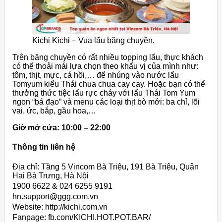
Kichi Kichi – Vua lẩu băng chuyền.
Trên băng chuyền có rất nhiều topping lẩu, thực khách
có thể thoải mái lựa chọn theo khẩu vị của mình như:
tôm, thịt, mực, cá hồi,… để nhúng vào nước lẩu
Tomyum kiểu Thái chua chua cay cay. Hoặc bạn có thể
thưởng thức tiệc lẩu rực cháy với lẩu Thái Tom Yum
ngon “bá đạo” và menu các loại thịt bò mới: ba chỉ, lõi
vai, ức, bắp, gầu hoa,…
Giờ mở cửa: 10:00 – 22:00
Thông tin liên hệ
Địa chỉ: Tầng 5 Vincom Bà Triệu, 191 Bà Triệu, Quận
Hai Bà Trưng, Hà Nội
1900 6622 & 024 6255 9191
hn.support@ggg.com.vn
Website: http://kichi.com.vn
Fanpage: fb.com/KICHI.HOT.POT.BAR/