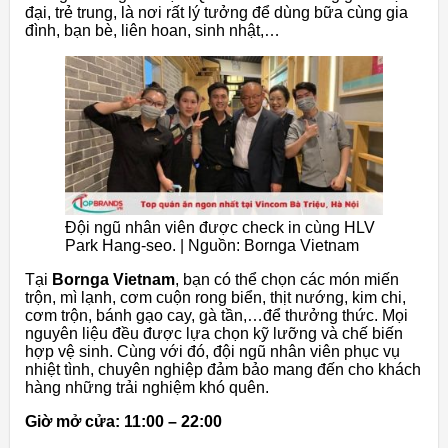
đại, trẻ trung, là nơi rất lý tưởng để dùng bữa cùng gia
đình, bạn bè, liên hoan, sinh nhật,…
Đội ngũ nhân viên được check in cùng HLV
Park Hang-seo. | Nguồn: Bornga Vietnam
Tại
Bornga Vietnam
, bạn có thể chọn các món miến
trộn, mì lạnh, cơm cuộn rong biển, thịt nướng, kim chi,
cơm trộn, bánh gạo cay, gà tần,…để thưởng thức. Mọi
nguyên liệu đều được lựa chọn kỹ lưỡng và chế biến
hợp vệ sinh. Cùng với đó, đội ngũ nhân viên phục vụ
nhiệt tình, chuyên nghiệp đảm bảo mang đến cho khách
hàng những trải nghiệm khó quên.
Giờ mở cửa: 11:00 – 22:00