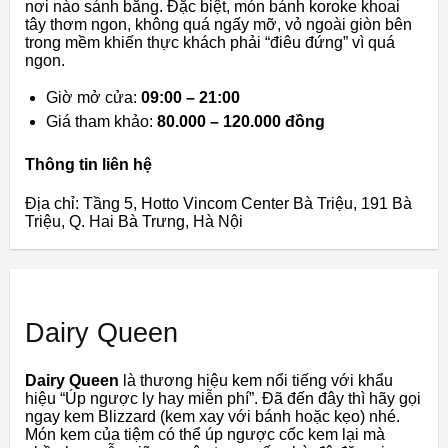
nơi nào sánh bằng. Đặc biệt, món bánh koroke khoai
tây thơm ngon, không quá ngấy mỡ, vỏ ngoài giòn bên
trong mềm khiến thực khách phải “điêu đứng” vì quá
ngon.
Giờ mở cửa:
09:00 – 21:00
Giá tham khảo:
80.000 – 120.000 đồng
Thông tin liên hệ
Địa chỉ: Tầng 5, Hotto Vincom Center Bà Triệu, 191 Bà
Triệu, Q. Hai Bà Trưng, Hà Nội
Dairy Queen
Dairy Queen
là thương hiệu kem nổi tiếng với khẩu
hiệu “Úp ngược ly hay miễn phí”. Đã đến đây thì hãy gọi
ngay kem Blizzard (kem xay với bánh hoặc kẹo) nhé.
Món kem của tiệm có thể úp ngược cốc kem lại mà