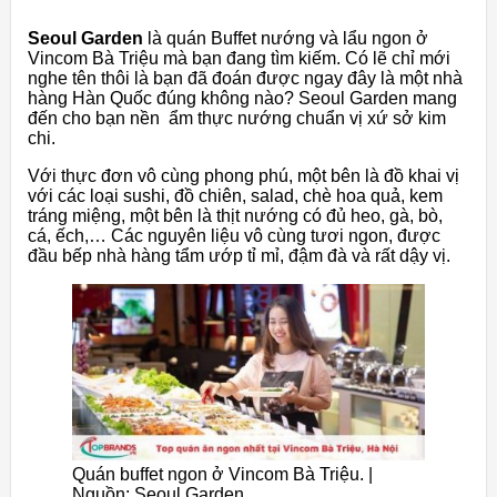
Seoul Garden
là quán Buffet nướng và lẩu ngon ở
Vincom Bà Triệu mà bạn đang tìm kiếm. Có lẽ chỉ mới
nghe tên thôi là bạn đã đoán được ngay đây là một nhà
hàng Hàn Quốc đúng không nào? Seoul Garden mang
đến cho bạn nền ẩm thực nướng chuẩn vị xứ sở kim
chi.
Với thực đơn vô cùng phong phú, một bên là đồ khai vị
với các loại sushi, đồ chiên, salad, chè hoa quả, kem
tráng miệng, một bên là thịt nướng có đủ heo, gà, bò,
cá, ếch,… Các nguyên liệu vô cùng tươi ngon, được
đầu bếp nhà hàng tẩm ướp tỉ mỉ, đậm đà và rất dậy vị.
Quán buffet ngon ở Vincom Bà Triệu. |
Nguồn: Seoul Garden