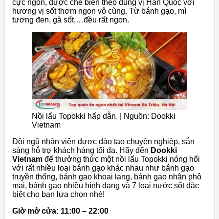
cực ngon, được chế biến theo đúng vị Hàn Quốc với
hương vị sốt thơm ngon vô cùng. Từ bánh gạo, mì
tương đen, gà sốt,…đều rất ngon.
Nồi lẩu Topokki hấp dẫn. | Nguồn: Dookki
Vietnam
Đội ngũ nhân viên được đào tạo chuyên nghiệp, sẵn
sàng hỗ trợ khách hàng tối đa. Hãy đến
Dookki
Vietnam
để thưởng thức một nồi lẩu Topokki nóng hổi
với rất nhiều loại bánh gạo khác nhau như bánh gạo
truyền thống, bánh gạo khoai lang, bánh gạo nhân phô
mai, bánh gạo nhiều hình dạng và 7 loại nước sốt đặc
biệt cho bạn lựa chọn nhé!
Giờ mở cửa: 11:00 – 22:00