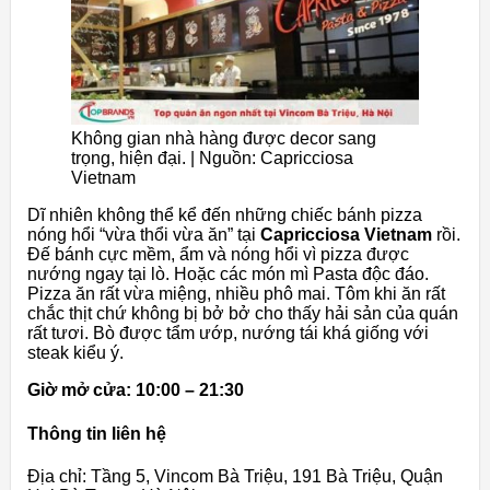
Không gian nhà hàng được decor sang
trọng, hiện đại. | Nguồn: Capricciosa
Vietnam
Dĩ nhiên không thể kể đến những chiếc bánh pizza
nóng hổi “vừa thổi vừa ăn” tại
Capricciosa Vietnam
rồi.
Đế bánh cực mềm, ẩm và nóng hổi vì pizza được
nướng ngay tại lò. Hoặc các món mì Pasta độc đáo.
Pizza ăn rất vừa miệng, nhiều phô mai. Tôm khi ăn rất
chắc thịt chứ không bị bở bở cho thấy hải sản của quán
rất tươi. Bò được tẩm ướp, nướng tái khá giống với
steak kiểu ý.
Giờ mở cửa: 10:00 – 21:30
Thông tin liên hệ
Địa chỉ: Tầng 5, Vincom Bà Triệu, 191 Bà Triệu, Quận