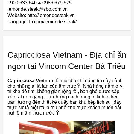
1900 633 640 & 0986 679 575
lemonde.steak@sbo.com.vn
Website: http://lemondesteak.vn
Fanpage: fb.com/lemonde.steak/
Capricciosa Vietnam - Địa chỉ ăn
ngon tại Vincom Center Bà Triệu
Capricciosa Vietnam
là một địa chỉ đáng tin cậy dành
cho những ai là fan của ẩm thực Ý! Nhà hàng nằm ở vị
trí khá dễ tìm, không gian rộng rãi, bàn ghế được sắp
xếp rất gọn gàng. Từ những cách trang trí tinh tế trên
trần, tường đến thiết kế quầy bar, khu bếp lịch sự, đây
thực sự là một Italia thu nhỏ cho thực khách muốn trải
nghiệm ẩm thực nước Ý.