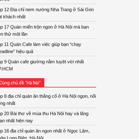
op 12 Địa chỉ nem nướng Nha Trang ở Sài Gòn
t khách nhất
op 17 Quán miến trộn ngon ở Hà Nội mà bạn
n thử một lần
p 11 Quán Cafe làm việc giúp bạn “chạy
adline” hiệu quả
p 9 Quán cafe giường nằm tuyệt vời nhất
P.HCM
Cùng chủ đề “Hà Nội”
p 8 địa chỉ quán ăn thắng cố ở Hà Nội ngon, nổi
ếng nhất
p 20 Bài thơ về mùa thu Hà Nội hay và lãng
ạn nhất hiện nay
p 16 địa chỉ quán ăn ngon nhất ở Ngọc Lâm,
ận Long Biên, Hà Nội