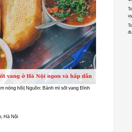
To
uy
To
đư
ềm nóng hổi| Nguồn: Bánh mì sốt vang Đình
m, Hà Nội