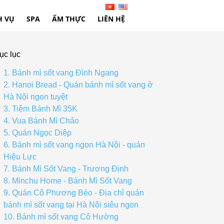
H VỤ
SPA
ẨM THỰC
LIÊN HỆ
ục lục
1. Bánh mì sốt vang Đình Ngang
2. Hanoi Bread - Quán bánh mì sốt vang ở
Hà Nội ngon tuyệt
3. Tiệm Bánh Mì 35K
4. Vua Bánh Mì Chảo
5. Quán Ngọc Diệp
6. Bánh mì sốt vang ngon Hà Nội - quán
Hiệu Lực
7. Bánh Mì Sốt Vang - Trương Định
8. Minchu Home - Bánh Mì Sốt Vang
9. Quán Cô Phương Béo - Địa chỉ quán
bánh mì sốt vang tại Hà Nội siêu ngon
10. Bánh mì sốt vang Cô Hường