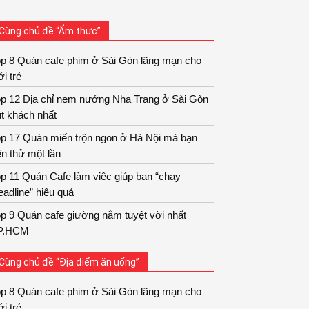
Cùng chủ đề “Ẩm thực”
op 8 Quán cafe phim ở Sài Gòn lãng mạn cho
ới trẻ
op 12 Địa chỉ nem nướng Nha Trang ở Sài Gòn
t khách nhất
op 17 Quán miến trộn ngon ở Hà Nội mà bạn
n thử một lần
p 11 Quán Cafe làm việc giúp bạn “chạy
adline” hiệu quả
p 9 Quán cafe giường nằm tuyệt vời nhất
P.HCM
Cùng chủ đề “Địa điểm ăn uống”
op 8 Quán cafe phim ở Sài Gòn lãng mạn cho
ới trẻ