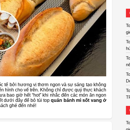
T
gi
T
hú
T
nê
To
De
 tế bởi hương vị thơm ngon và sự sáng tạo không
iển hình cho vế trên. Không chỉ được quý thực khách
To
hưa bao giờ hết “hot” khi nhắc đến các món ăn ngon
T
ết dưới đây để bỏ túi top
quán bánh mì sốt vang ở
hách ghé đến nhé!
T
gi