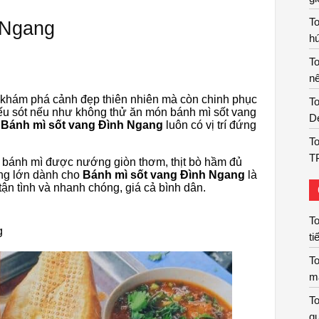
T
 Ngang
hú
T
nê
h khám phá cảnh đẹp thiên nhiên mà còn chinh phục
To
iếu sót nếu như không thử ăn món bánh mì sốt vang
De
,
Bánh mì sốt vang Đình Ngang
luôn có vị trí đứng
To
T
 bánh mì được nướng giòn thơm, thịt bò hầm đủ
ng lớn dành cho
Bánh mì sốt vang Đình Ngang
là
ận tình và nhanh chóng, giá cả bình dân.
To
g
ti
To
m
To
qu