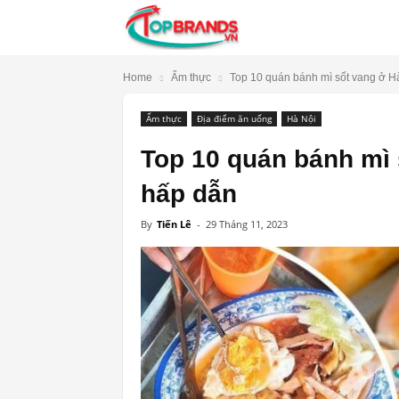
TopBrands.vn
Home
Ẩm thực
Top 10 quán bánh mì sốt vang ở Hà
Ẩm thực
Địa điểm ăn uống
Hà Nội
Top 10 quán bánh mì 
hấp dẫn
By
Tiến Lê
-
29 Tháng 11, 2023