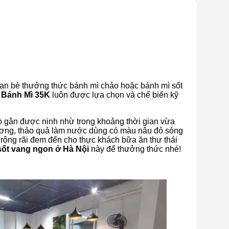
bạn bè thưởng thức bánh mì chảo hoặc bánh mì sốt
 Bánh Mì 35K
luôn được lựa chọn và chế biến kỹ
ò gân được ninh nhừ trong khoảng thời gian vừa
ương, thảo quả làm nước dùng có màu nâu đỏ sóng
rộng rãi đem đến cho thực khách bữa ăn thư thái
sốt vang ngon ở Hà Nội
này để thưởng thức nhé!