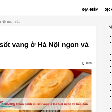
ĐỊA ĐIỂM
DỊC
 Nội ngon và...
M
sốt vang ở Hà Nội ngon và
1078