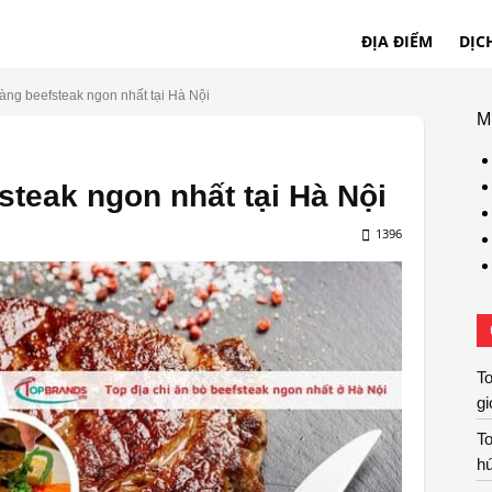
ĐỊA ĐIỂM
DỊC
àng beefsteak ngon nhất tại Hà Nội
M
steak ngon nhất tại Hà Nội
1396
T
gi
T
hú