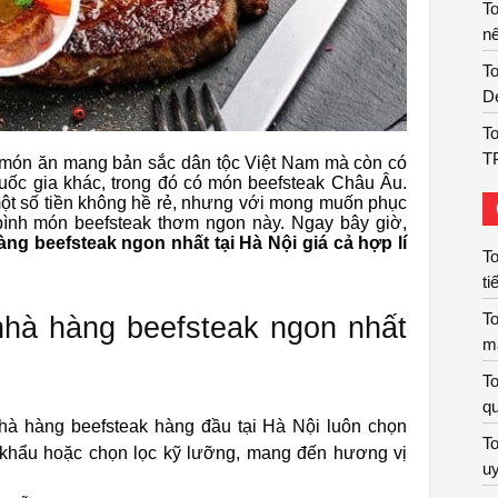
T
nê
To
De
To
T
 món ăn mang bản sắc dân tộc Việt Nam mà còn có
uốc gia khác, trong đó có món beefsteak Châu Âu.
 một số tiền không hề rẻ, nhưng với mong muốn phục
bình món beefsteak thơm ngon này. Ngay bây giờ,
àng beefsteak ngon nhất tại Hà Nội giá cả hợp lí
To
ti
To
nhà hàng beefsteak ngon nhất
m
To
qu
à hàng beefsteak hàng đầu tại Hà Nội luôn chọn
To
 khẩu hoặc chọn lọc kỹ lưỡng, mang đến hương vị
uy