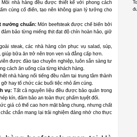
To
Mỗi nhà hàng đều được thiết kế với phong cách
đư
 ấm cúng cổ điển, tạo nên không gian lý tưởng cho
ật nướng chuẩn:
Món beefsteak được chế biến bởi
đảm bảo từng miếng thịt đạt độ chín hoàn hảo, giữ
oài steak, các nhà hàng còn phục vụ salad, súp,
giúp bữa ăn trở nên trọn vẹn và đẳng cấp hơn.
iên được đào tạo chuyên nghiệp, luôn sẵn sàng tư
ong cách ăn uống của từng khách hàng.
ết nhà hàng nổi tiếng đều nằm tại trung tâm thành
p gỡ hay tổ chức các buổi tiệc nhỏ ấm cúng.
h vụ:
Tất cả nguyên liệu đều được bảo quản trong
 khép kín, đảm bảo an toàn thực phẩm tuyệt đối.
c giá có thể cao hơn mặt bằng chung, nhưng chất
 chắc chắn mang lại trải nghiệm đáng nhớ cho thực