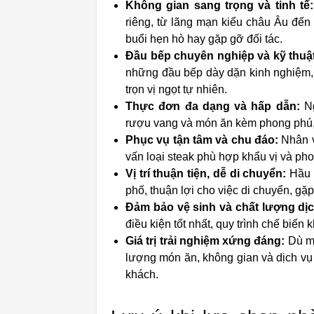
Không gian sang trọng và tinh tế:
riêng, từ lãng mạn kiểu châu Âu đến
buổi hẹn hò hay gặp gỡ đối tác.
Đầu bếp chuyên nghiệp và kỹ thu
những đầu bếp dày dặn kinh nghiệm, 
trọn vị ngọt tự nhiên.
Thực đơn đa dạng và hấp dẫn:
Ng
rượu vang và món ăn kèm phong phú, 
Phục vụ tận tâm và chu đáo:
Nhân v
vấn loại steak phù hợp khẩu vị và ph
Vị trí thuận tiện, dễ di chuyển:
Hầu h
phố, thuận lợi cho việc di chuyển, gặ
Đảm bảo vệ sinh và chất lượng dịc
điều kiện tốt nhất, quy trình chế biến
Giá trị trải nghiệm xứng đáng:
Dù mứ
lượng món ăn, không gian và dịch vụ
khách.