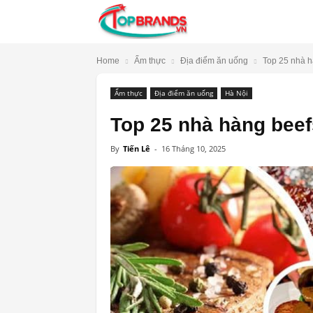
TopBrands.vn
Home
Ẩm thực
Địa điểm ăn uống
Top 25 nhà h
Ẩm thực
Địa điểm ăn uống
Hà Nội
Top 25 nhà hàng beef
By
Tiến Lê
-
16 Tháng 10, 2025