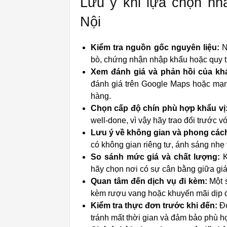
Lưu ý khi lựa chọn nh
Nội
Kiểm tra nguồn gốc nguyên liệu:
N
bò, chứng nhận nhập khẩu hoặc quy t
Xem đánh giá và phản hồi của kh
đánh giá trên Google Maps hoặc mạn
hàng.
Chọn cấp độ chín phù hợp khẩu vị
well-done, vì vậy hãy trao đổi trước 
Lưu ý về không gian và phong các
có không gian riêng tư, ánh sáng nhẹ
So sánh mức giá và chất lượng:
K
hãy chọn nơi có sự cân bằng giữa giá c
Quan tâm đến dịch vụ đi kèm:
Một s
kèm rượu vang hoặc khuyến mãi dịp đặc
Kiểm tra thực đơn trước khi đến:
Đọ
tránh mất thời gian và đảm bảo phù h