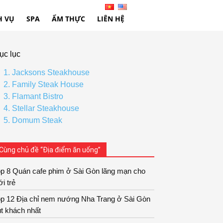
H VỤ
SPA
ẨM THỰC
LIÊN HỆ
ục lục
1. Jacksons Steakhouse
2. Family Steak House
3. Flamant Bistro
4. Stellar Steakhouse
5. Domum Steak
Cùng chủ đề “Địa điểm ăn uống”
op 8 Quán cafe phim ở Sài Gòn lãng mạn cho
ới trẻ
op 12 Địa chỉ nem nướng Nha Trang ở Sài Gòn
t khách nhất