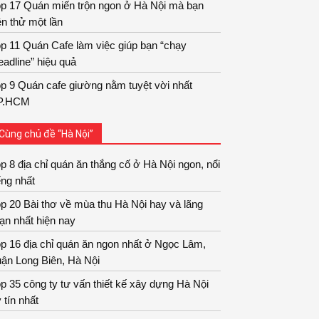
op 17 Quán miến trộn ngon ở Hà Nội mà bạn
n thử một lần
p 11 Quán Cafe làm việc giúp bạn “chạy
adline” hiệu quả
p 9 Quán cafe giường nằm tuyệt vời nhất
P.HCM
Cùng chủ đề “Hà Nội”
p 8 địa chỉ quán ăn thắng cố ở Hà Nội ngon, nổi
ếng nhất
p 20 Bài thơ về mùa thu Hà Nội hay và lãng
ạn nhất hiện nay
p 16 địa chỉ quán ăn ngon nhất ở Ngọc Lâm,
ận Long Biên, Hà Nội
p 35 công ty tư vấn thiết kế xây dựng Hà Nội
 tín nhất