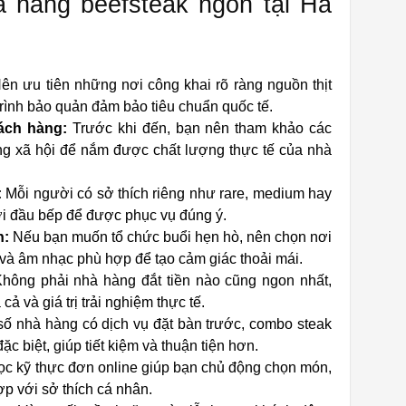
à hàng beefsteak ngon tại Hà
ên ưu tiên những nơi công khai rõ ràng nguồn thịt
rình bảo quản đảm bảo tiêu chuẩn quốc tế.
ách hàng:
Trước khi đến, bạn nên tham khảo các
g xã hội để nắm được chất lượng thực tế của nhà
:
Mỗi người có sở thích riêng như rare, medium hay
với đầu bếp để được phục vụ đúng ý.
h:
Nếu bạn muốn tổ chức buổi hẹn hò, nên chọn nơi
 và âm nhạc phù hợp để tạo cảm giác thoải mái.
hông phải nhà hàng đắt tiền nào cũng ngon nhất,
ả và giá trị trải nghiệm thực tế.
ố nhà hàng có dịch vụ đặt bàn trước, combo steak
 biệt, giúp tiết kiệm và thuận tiện hơn.
c kỹ thực đơn online giúp bạn chủ động chọn món,
ợp với sở thích cá nhân.