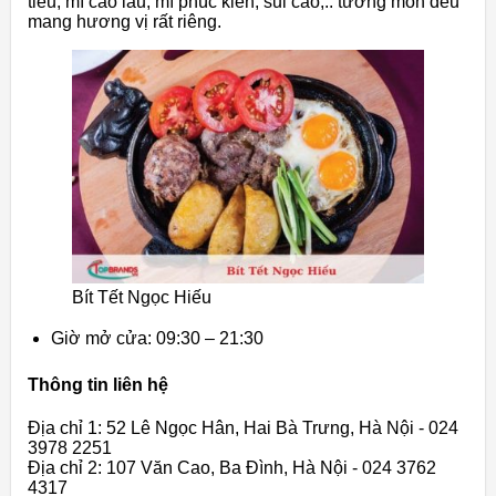
tiếu, mì cao lầu, mì phúc kiến, sủi cảo,.. tường món đều
mang hương vị rất riêng.
Bít Tết Ngọc Hiếu
Giờ mở cửa: 09:30 – 21:30
Thông tin liên hệ
Địa chỉ 1: 52 Lê Ngọc Hân, Hai Bà Trưng, Hà Nội - 024
3978 2251
Địa chỉ 2: 107 Văn Cao, Ba Đình, Hà Nội - 024 3762
4317