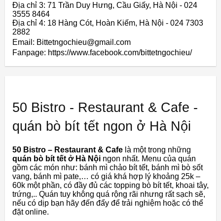
Địa chỉ 3: 71 Trần Duy Hưng, Cầu Giấy, Hà Nội - 024
3555 8464
Địa chỉ 4: 18 Hàng Cót, Hoàn Kiếm, Hà Nội - 024 7303
2882
Email: Bittetngochieu@gmail.com
Fanpage: https://www.facebook.com/bittetngochieu/
50 Bistro - Restaurant & Cafe -
quán bò bít tết ngon ở Hà Nội
50 Bistro – Restaurant & Cafe
là một trong những
quán bò bít tết ở Hà Nội
ngon nhất. Menu của quán
gồm các món như: bánh mì chảo bít tết, bánh mì bò sốt
vang, bánh mì pate,… có giá khá hợp lý khoảng 25k –
60k một phần, có đầy đủ các topping bò bít tết, khoai tây,
trứng,.. Quán tuy không quá rộng rãi nhưng rất sạch sẽ,
nếu có dịp bạn hãy đến đẩy để trải nghiệm hoặc có thể
đặt online.