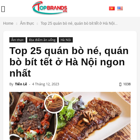
Home
Ẩm thực
Top 25 quán bò né, quán bò bít tết ở Hà Nội...
Ẩm thực
Địa điểm ăn uống
Hà Nội
Top 25 quán bò né, quán
bò bít tết ở Hà Nội ngon
nhất
By
Tiến Lê
-
4 Tháng 12, 2023
1038