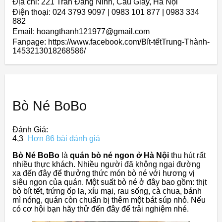
Địa chỉ: 221 Trần Đăng Ninh, Cầu Giấy, Hà Nội
Điện thoại: 024 3793 9097 | 0983 101 877 | 0983 334
882
Email: hoangthanh121977@gmail.com
Fanpage: https://www.facebook.com/Bít-tếtTrung-Thành-
1453213018268586/
Bò Né BoBo
Đánh Giá:
4,3
Hơn 86 bài đánh giá
Bò Né BoBo
là
quán bò né ngon ở Hà Nội
thu hút rất
nhiều thực khách. Nhiều người đã không ngại đường
xa đến đây để thưởng thức món bò né với hương vị
siêu ngon của quán. Một suất bò né ở đây bao gồm: thịt
bò bít tết, trứng ốp la, xíu mại, rau sống, cà chua, bánh
mì nóng, quán còn chuẩn bị thêm một bát súp nhỏ. Nếu
có cơ hội bạn hãy thử đến đây để trải nghiệm nhé.