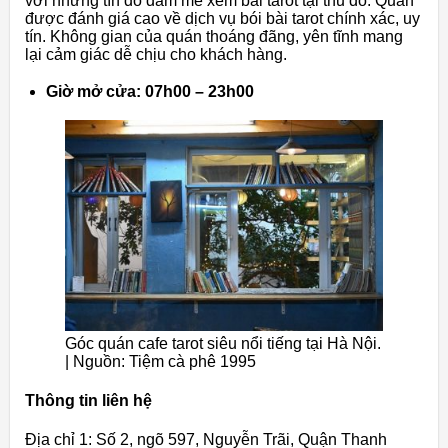
với những tín đồ đam mê xem bài tarot tại thủ đô. Quán
được đánh giá cao về dịch vụ bói bài tarot chính xác, uy
tín. Không gian của quán thoáng đãng, yên tĩnh mang
lại cảm giác dễ chịu cho khách hàng.
Giờ mở cửa: 07h00 – 23h00
Góc quán cafe tarot siêu nổi tiếng tại Hà Nội.
| Nguồn: Tiệm cà phê 1995
Thông tin liên hệ
Địa chỉ 1: Số 2, ngõ 597, Nguyễn Trãi, Quận Thanh