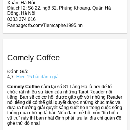
Xuân, Hà Nội
Địa chỉ 2: Số 22, ngõ 32, Phùng Khoang, Quận Hà
Đông, Hà Nội
0333 374 016
Fanpage: fb.com/Tiemcaphe1995.hn
Comely Coffee
Đánh Giá:
4,7
Hơn 15 bài đánh giá
Comely Coffee
nằm tại số 81 Láng Hạ là nơi để tổ
chức rất nhiều sự kiện của những Tarot Reader nổi
tiếng. Bạn sẽ có cơ hội được gặp gỡ với những Reader
nổi tiếng để có thể giải quyết được những khúc mắc và
đưa ra hướng giải quyết sáng suốt hơn trong cuộc sống
thông qua những lá bài. Nếu đam mê bộ môn “tín hiệu
vũ trụ” này thì bạn nhất định phải lưu lại địa chỉ quán để
ghé thử đó nha!