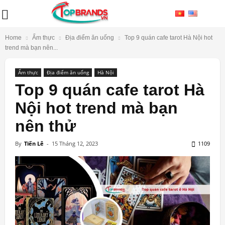
Home
Ẩm thực
Địa điểm ăn uống
Top 9 quán cafe tarot Hà Nội hot
trend mà bạn nên...
Ẩm thực
Địa điểm ăn uống
Hà Nội
Top 9 quán cafe tarot Hà
Nội hot trend mà bạn
nên thử
By
Tiến Lê
-
15 Tháng 12, 2023
1109