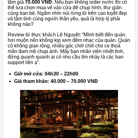
tầm giá
70.000 VNĐ
. Nếu bạn không order nước thì có
thể lựa chọn mua vé vào cửa để chụp hình, thư giãn
cùng bạn bè. Ngắm nhìn núi rừng từ trên cao tuyệt đẹp
và tâm tình cùng người thân yêu, quả là hợp lý phải
không nào?
Review từ thực khách Lê Nguyệt: “Mình biết đến quán
hơi muộn nên không kịp xem đêm nhạc của quán. Quán
có không gian rộng, nhiều góc chill chill cho ce thoả
mãn đam mê chụp ảnh. Mấy bạn nhân viên nhiệt tình,
đứng quanh quanh ai có nhu cầu tìm nháy là các bạn
support liền ạ”.
Giờ mở cửa: 04h30 – 22h00
Giá tham khảo: 40.000 – 70.000 VNĐ