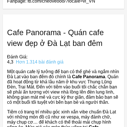
Fanpage: fb.com/cheoveooo/?locale=vi_VN
Cafe Panorama - Quán cafe
view đẹp ở Đà Lạt ban đêm
Đánh Giá:
4,3
Hơn 1.314 bài đánh giá
Một quán cafe lý tưởng để bạn có thể ghé và ngắm nhìn
Đà Lạt vào ban đêm đó chính là
Cafe Panorama
. Quán
đã hoạt động từ khá lâu năm ở khu vực Thung Lũng
Đèn, Trại Mát. Đến với tiệm vào buổi tối chắc chắn bạn
sẽ phải ấn tượng với view nhà lồng lên đèn lung linh,
không gian mát mẻ và cực kỳ thư giãn, đảm bảo bạn sẽ
có một buổi tối tuyệt vời bên bạn bè và người thân.
Tiệm có trang trí nhiều góc xinh xắn vibe chuẩn Đà Lạt
với những món đồ cũ như xe vespa, máy đánh chữ,
máy chụp cơ… để khách có thể thoải mái chụp hình