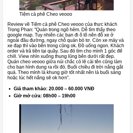
Tiệm cà phê Cheo veooo
Review về Tiệm cà phê Cheo veooo của thực khách
Trọng Phan: “Quán trong ngõ hẻm. Dễ tìm thấy theo
google map. Tuy nhiên các bạn đi ô tô nên đỗ xe ở
ngoài đầu đường, ngay chỗ quán bò tơ. Còn xe máy và
xe đạp thì vào bên trong cũng ok. Đồ uống ngon. Khách
order và trả tiền tại quầy. Sau đó tìm cho mình 1 góc để
chill. View nhìn xuống thung lũng bên dưới rất đẹp.
Quán cheo veooo giữa núi chắc có lẽ cái tên cũng làm
cho bạn hình dung ra rồi đó. Buổi chiều đi trời nắng gắt
quá. Theo mình là khung giờ tốt nhất nên là buổi sáng
hoặc lúc hết nắng sẽ ok hơn”.
Giá tham khảo: 20.000 – 60.000 VNĐ
Giờ mở cửa: 08h00 – 19h00