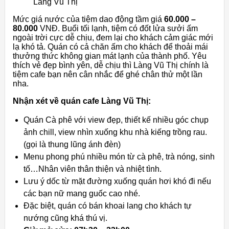
Làng Vũ Thị
Mức giá nước của tiệm dao động tầm giá
60.000 –
80.000
VNĐ. Buổi tối lạnh, tiệm có đốt lửa sưởi ấm
ngoài trời cực dễ chịu, đem lại cho khách cảm giác mới
lạ khó tả. Quán có cả chăn ấm cho khách để thoải mái
thưởng thức không gian mát lạnh của thành phố. Yêu
thích vẻ đẹp bình yên, dễ chịu thì Làng Vũ Thị chính là
tiệm cafe bạn nên cân nhắc để ghé chân thử một lần
nha.
Nhận xét về quán cafe Làng Vũ Thị:
Quán Cà phê với view đẹp, thiết kế nhiều góc chụp
ảnh chill, view nhìn xuống khu nhà kiếng trồng rau.
(gọi là thung lũng ánh đèn)
Menu phong phú nhiều món từ cà phê, trà nóng, sinh
tố…Nhân viên thân thiện và nhiệt tình.
Lưu ý dốc từ mặt đường xuống quán hơi khó đi nếu
các bạn nữ mang guốc cao nhé.
Đặc biệt, quán có bán khoai lang cho khách tự
nướng cũng khá thú vị.