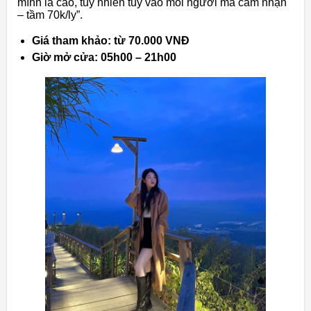
mình là cao, tuy nhiên tuỳ vào mỗi người mà cảm nhận
– tầm 70k/ly”.
Giá tham khảo: từ 70.000 VNĐ
Giờ mở cửa: 05h00 – 21h00