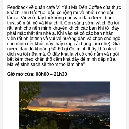
Feedback về quán cafe Vì Yêu Mà Đến Coffee của thực
khách Thu Hà: “Bãi đậu xe rộng rãi và nhiều chỗ đậu
lắm ạ. View ở đây thì không chê vào đâu được, buổi
trưa sẽ mát mẻ và khá chill. Còn sáng sớm và chiều tối
rất lạnh cho nên mình khuyến khích các bạn khi tới đây
phải mặc thật ấm nhé ạ. Khi vào sẽ có các bạn nhân
viên rất nhiệt tình và vui vẻ hướng dẫn và chọn chỗ ngồi
cho mình nè( khúc này thấy ưng cái bụng lắm nhe). Giá
nước đâu đó khoảng 50-60 gì đó, mình thấy khá ok vì
dịch vụ tốt nữa mà. Ở đây khá lạ vì có chỗ nằm và ngồi
bệt kèm theo khăn thổ cẩm khá dày để mình đắp nữa.
Mà vệ sinh sạch sẽ thơm tho lắm nha”
Giờ mở cửa: 08h00 – 21h30