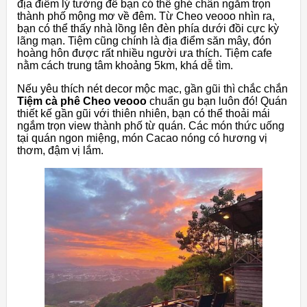
địa điểm lý tưởng để bạn có thể ghé chân ngắm trọn
thành phố mộng mơ về đêm. Từ Cheo veooo nhìn ra,
bạn có thể thấy nhà lồng lên đèn phía dưới đồi cực kỳ
lãng mạn. Tiệm cũng chính là địa điểm săn mây, đón
hoàng hôn được rất nhiều người ưa thích. Tiệm cafe
nằm cách trung tâm khoảng 5km, khá dễ tìm.
Nếu yêu thích nét decor mộc mạc, gần gũi thì chắc chắn
Tiệm cà phê Cheo veooo
chuẩn gu bạn luôn đó! Quán
thiết kế gần gũi với thiên nhiên, bạn có thể thoải mái
ngắm trọn view thành phố từ quán. Các món thức uống
tại quán ngon miệng, món Cacao nóng có hương vị
thơm, đậm vị lắm.