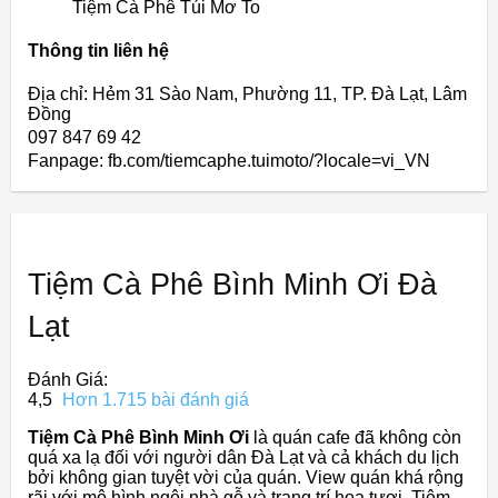
Tiệm Cà Phê Túi Mơ To
Thông tin liên hệ
Địa chỉ: Hẻm 31 Sào Nam, Phường 11, TP. Đà Lạt, Lâm
Đồng
097 847 69 42
Fanpage: fb.com/tiemcaphe.tuimoto/?locale=vi_VN
Tiệm Cà Phê Bình Minh Ơi Đà
Lạt
Đánh Giá:
4,5
Hơn 1.715 bài đánh giá
Tiệm Cà Phê Bình Minh Ơi
là quán cafe đã không còn
quá xa lạ đối với người dân Đà Lạt và cả khách du lịch
bởi không gian tuyệt vời của quán. View quán khá rộng
rãi với mô hình ngôi nhà gỗ và trang trí hoa tươi. Tiệm