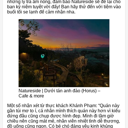
những ly trà ấm nóng, đảm bảo Natureside sẽ để lại cho
bạn kỷ niệm tuyệt vời đấy! Bạn hãy thử đến với tiệm vào
buổi tối se lạnh để cảm nhận nha.
Natureside | Dưới tán anh đào (Horus) –
Cafe & more
Một số nhận xét từ thực khách Khánh Phạm: “Quán này
gần túi mơ to í, cá nhân mình thích quán này hơn vì kiểu
đứng đâu cũng chụp được hình đẹp. Mình đi tầm giờ
chiều nên cũng mát mẻ, nhân viên nhiệt tình dễ thương,
đồ uống cũng ngon. Có bé chó đáng yêu kinh khủng