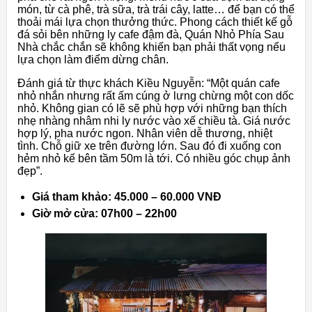
món, từ cà phê, trà sữa, trà trái cây, latte… để bạn có thể
thoải mái lựa chọn thưởng thức. Phong cách thiết kế gỗ
đá sỏi bên những ly cafe đậm đà, Quán Nhỏ Phía Sau
Nhà chắc chắn sẽ không khiến bạn phải thất vọng nếu
lựa chọn làm điểm dừng chân.
Đánh giá từ thực khách Kiều Nguyễn: “Một quán cafe
nhỏ nhắn nhưng rất ấm cúng ở lưng chừng một con dốc
nhỏ. Không gian có lẽ sẽ phù hợp với những bạn thích
nhẹ nhàng nhâm nhi ly nước vào xế chiều tà. Giá nước
hợp lý, pha nước ngon. Nhân viên dễ thương, nhiệt
tình. Chỗ giữ xe trên đường lớn. Sau đó đi xuống con
hẻm nhỏ kế bên tầm 50m là tới. Có nhiều góc chụp ảnh
đẹp”.
Giá tham khảo: 45.000 – 60.000 VNĐ
Giờ mở cửa: 07h00 – 22h00