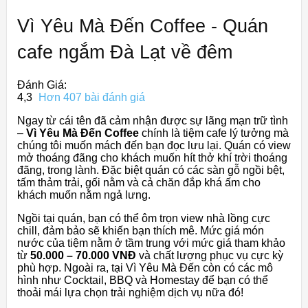
Vì Yêu Mà Đến Coffee - Quán
cafe ngắm Đà Lạt về đêm
Đánh Giá:
4,3
Hơn 407 bài đánh giá
Ngay từ cái tên đã cảm nhận được sự lãng mạn trữ tình
–
Vì Yêu Mà Đến Coffee
chính là tiệm cafe lý tưởng mà
chúng tôi muốn mách đến bạn đọc lưu lại. Quán có view
mở thoáng đãng cho khách muốn hít thở khí trời thoáng
đãng, trong lành. Đặc biệt quán có các sàn gỗ ngồi bệt,
tấm thảm trải, gối nằm và cả chăn đắp khá ấm cho
khách muốn nằm ngả lưng.
Ngồi tại quán, bạn có thể ôm trọn view nhà lồng cực
chill, đảm bảo sẽ khiến bạn thích mê. Mức giá món
nước của tiệm nằm ở tầm trung với mức giá tham khảo
từ
50.000 – 70.000 VNĐ
và chất lượng phục vụ cực kỳ
phù hợp. Ngoài ra, tại Vì Yêu Mà Đến còn có các mô
hình như Cocktail, BBQ và Homestay để bạn có thể
thoải mái lựa chọn trải nghiệm dịch vụ nữa đó!