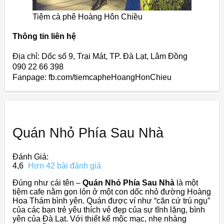
Tiệm cà phê Hoàng Hôn Chiều
Thông tin liên hệ
Địa chỉ: Dốc số 9, Trại Mát, TP. Đà Lạt, Lâm Đồng
090 22 66 398
Fanpage: fb.com/tiemcapheHoangHonChieu
Quán Nhỏ Phía Sau Nhà
Đánh Giá:
4,6
Hơn 42 bài đánh giá
Đúng như cái tên –
Quán Nhỏ Phía Sau Nhà
là một
tiệm cafe nằm gọn lỏn ở một con dốc nhỏ đường Hoàng
Hoa Thám bình yên. Quán được ví như “căn cứ trú ngụ”
của các bạn trẻ yêu thích vẻ đẹp của sự tĩnh lặng, bình
yên của Đà Lạt. Với thiết kế mộc mạc, nhẹ nhàng