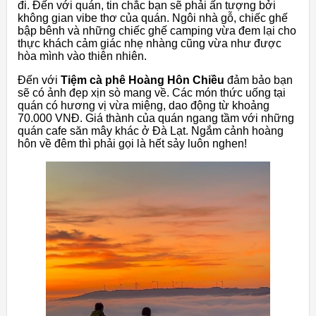
đi. Đến với quán, tin chắc bạn sẽ phải ấn tượng bởi
không gian vibe thơ của quán. Ngôi nhà gỗ, chiếc ghế
bập bênh và những chiếc ghế camping vừa đem lại cho
thực khách cảm giác nhẹ nhàng cũng vừa như được
hòa mình vào thiên nhiên.
Đến với
Tiệm cà phê Hoàng Hôn Chiều
đảm bảo bạn
sẽ có ảnh đẹp xịn sò mang về. Các món thức uống tại
quán có hương vị vừa miệng, dao động từ khoảng
70.000 VNĐ. Giá thành của quán ngang tầm với những
quán cafe săn mây khác ở Đà Lạt. Ngắm cảnh hoàng
hôn về đêm thì phải gọi là hết sảy luôn nghen!