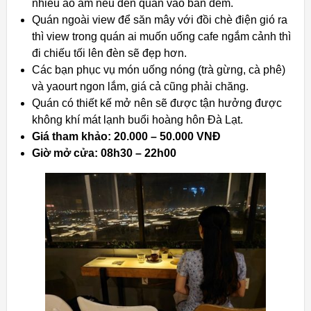
nhiều áo ấm nếu đến quán vào ban đêm.
Quán ngoài view để săn mây với đồi chè điện gió ra
thì view trong quán ai muốn uống cafe ngắm cảnh thì
đi chiếu tối lên đèn sẽ đẹp hơn.
Các bạn phục vụ món uống nóng (trà gừng, cà phê)
và yaourt ngon lắm, giá cả cũng phải chăng.
Quán có thiết kế mở nên sẽ được tận hưởng được
không khí mát lạnh buổi hoàng hôn Đà Lạt.
Giá tham khảo: 20.000 – 50.000 VNĐ
Giờ mở cửa: 08h30 – 22h00