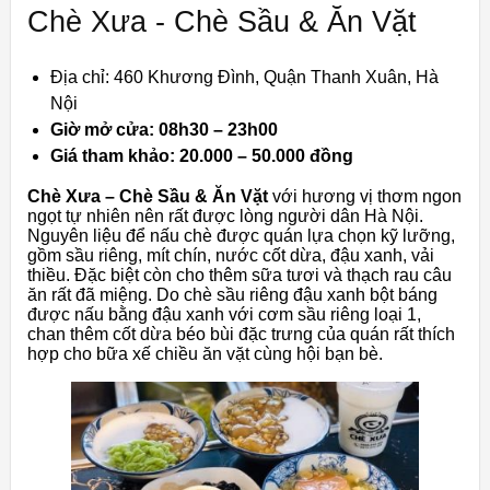
Chè Xưa - Chè Sầu & Ăn Vặt
Địa chỉ: 460 Khương Đình, Quận Thanh Xuân, Hà
Nội
Giờ mở cửa: 08h30 – 23h00
Giá tham khảo: 20.000 – 50.000 đồng
Chè Xưa – Chè Sầu & Ăn Vặt
với hương vị thơm ngon
ngọt tự nhiên nên rất được lòng người dân Hà Nội.
Nguyên liệu để nấu chè được quán lựa chọn kỹ lưỡng,
gồm sầu riêng, mít chín, nước cốt dừa, đậu xanh, vải
thiều. Đặc biệt còn cho thêm sữa tươi và thạch rau câu
ăn rất đã miệng. Do chè sầu riêng đậu xanh bột báng
được nấu bằng đậu xanh với cơm sầu riêng loại 1,
chan thêm cốt dừa béo bùi đặc trưng của quán rất thích
hợp cho bữa xế chiều ăn vặt cùng hội bạn bè.