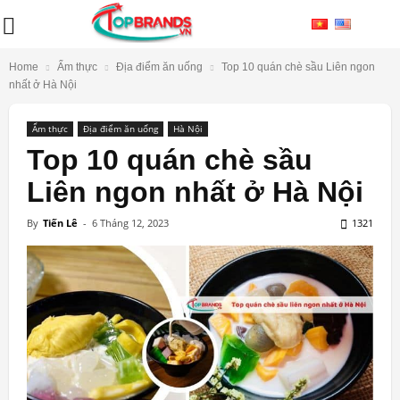
Home
Ẩm thực
Địa điểm ăn uống
Top 10 quán chè sầu Liên ngon
nhất ở Hà Nội
Ẩm thực
Địa điểm ăn uống
Hà Nội
Top 10 quán chè sầu
Liên ngon nhất ở Hà Nội
By
Tiến Lê
-
6 Tháng 12, 2023
1321