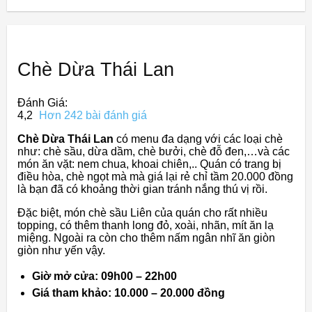
Chè Dừa Thái Lan
Đánh Giá:
4,2
Hơn 242 bài đánh giá
Chè Dừa Thái Lan
có menu đa dạng với các loại chè
như: chè sầu, dừa dầm, chè bưởi, chè đỗ đen,…và các
món ăn vặt: nem chua, khoai chiên,.. Quán có trang bị
điều hòa, chè ngọt mà mà giá lại rẻ chỉ tầm 20.000 đồng
là bạn đã có khoảng thời gian tránh nắng thú vị rồi.
Đặc biệt, món chè sầu Liên của quán cho rất nhiều
topping, có thêm thanh long đỏ, xoài, nhãn, mít ăn lạ
miệng. Ngoài ra còn cho thêm nấm ngân nhĩ ăn giòn
giòn như yến vậy.
Giờ mở cửa: 09h00 – 22h00
Giá tham khảo: 10.000 – 20.000 đồng