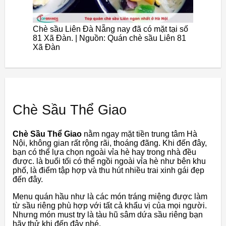
Chè sầu Liên Đà Nẵng nay đã có mặt tại số
81 Xã Đàn. | Nguồn: Quán chè sầu Liên 81
Xã Đàn
Chè Sầu Thể Giao
Chè Sầu Thể Giao
nằm ngay mặt tiền trung tâm Hà
Nội, không gian rất rộng rãi, thoáng đãng. Khi đến đây,
bạn có thể lựa chọn ngoài vỉa hè hay trong nhà đều
được. là buổi tối có thể ngồi ngoài vỉa hè như bên khu
phố, là điểm tập hợp và thu hút nhiều trai xinh gái đẹp
đến đây.
Menu quán hầu như là các món tráng miệng được làm
từ sầu riêng phù hợp với tất cả khẩu vị của mọi người.
Nhưng món must try là tàu hũ sâm dứa sầu riêng bạn
hãy thử khi đến đây nhé.