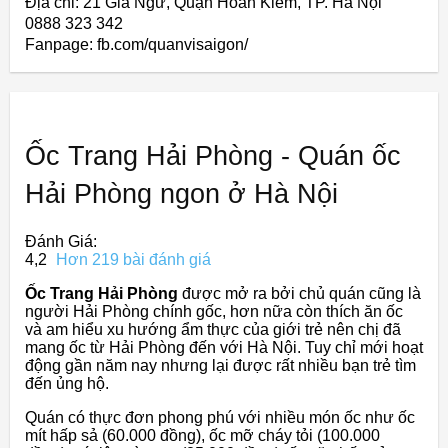
Địa chỉ: 21 Gia Ngư, Quận Hoàn Kiếm, TP. Hà Nội
0888 323 342
Fanpage: fb.com/quanvisaigon/
Ốc Trang Hải Phòng - Quán ốc
Hải Phòng ngon ở Hà Nội
Đánh Giá:
4,2
Hơn 219 bài đánh giá
Ốc Trang Hải Phòng
được mở ra bởi chủ quán cũng là
người Hải Phòng chính gốc, hơn nữa còn thích ăn ốc
và am hiểu xu hướng ẩm thực của giới trẻ nên chị đã
mang ốc từ Hải Phòng đến với Hà Nội. Tuy chỉ mới hoạt
động gần năm nay nhưng lại được rất nhiều bạn trẻ tìm
đến ủng hộ.
Quán có thực đơn phong phú với nhiều món ốc như ốc
mít hấp sả (60.000 đồng), ốc mỡ cháy tỏi (100.000