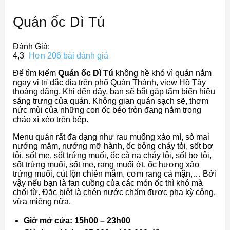
Quán ốc Dì Tú
Đánh Giá:
4,3
Hơn 206 bài đánh giá
Để tìm kiếm
Quán ốc Dì Tú
không hề khó vì quán nằm
ngay vị trí đắc địa trên phố Quán Thánh, view Hồ Tây
thoáng đãng. Khi đến đây, bạn sẽ bắt gặp tấm biển hiệu
sáng trưng của quán. Không gian quán sạch sẽ, thơm
nức mùi của những con ốc béo tròn đang nằm trong
chảo xì xèo trên bếp.
Menu quán rất đa dạng như rau muống xào mì, sò mai
nướng mắm, nướng mỡ hành, ốc bông cháy tỏi, sốt bơ
tỏi, sốt me, sốt trứng muối, ốc cà na cháy tỏi, sốt bơ tỏi,
sốt trứng muối, sốt me, rang muối ớt, ốc hương xào
trứng muối, cút lộn chiên mắm, cơm rang cá mặn,… Bởi
vậy nếu bạn là fan cuồng của các món ốc thì khó mà
chối từ. Đặc biệt là chén nước chấm được pha kỳ công,
vừa miệng nữa.
Giờ mở cửa: 15h00 – 23h00