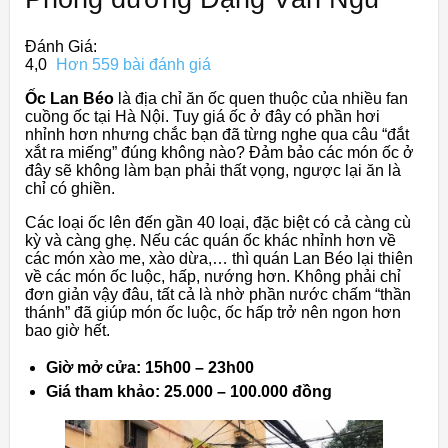
Đánh Giá:
4,0
Hơn 559 bài đánh giá
Ốc Lan Béo
là địa chỉ ăn ốc quen thuộc của nhiều fan
cuồng ốc tại Hà Nội. Tuy giá ốc ở đây có phần hơi
nhỉnh hơn nhưng chắc bạn đã từng nghe qua câu “đắt
xắt ra miếng” đúng không nào? Đảm bảo các món ốc ở
đây sẽ không làm bạn phải thất vọng, ngược lại ăn là
chỉ có ghiền.
Các loại ốc lên đến gần 40 loại, đặc biệt có cả càng cù
kỳ và càng ghẹ. Nếu các quán ốc khác nhỉnh hơn về
các món xào me, xào dừa,… thì quán Lan Béo lại thiên
về các món ốc luộc, hấp, nướng hơn. Không phải chỉ
đơn giản vậy đâu, tất cả là nhờ phần nước chấm “thần
thánh” đã giúp món ốc luộc, ốc hấp trở nên ngon hơn
bao giờ hết.
Giờ mở cửa: 15h00 – 23h00
Giá tham khảo: 25.000 – 100.000 đồng