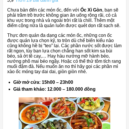
3,9
Hơn 29 bài đánh giá
Chưa bàn đến các món ốc, đến với
Ốc Xì Gòn
, bạn sẽ
phải trầm trồ trước không gian ăn uống rộng rãi, có cả
khu vực trong nhà và ngoài trời rất là chill. Thêm một
điểm cộng nữa là quán luôn được quét dọn rất sạch sẽ.
Thực đơn quán đa dạng các món ốc, những con ốc
được quán lựa chọn kỹ, to tròn dù chế biến kiểu nào
cũng không hề bị “teo” lại. Các phần nước sốt được làm
rất ngon, tùy bạn lựa chọn chẳng hạn sốt kim sa bùi
béo, sả ớt tê cay,… Hay hàu nướng mỡ hành béo,
nướng phô mai béo ngậy. Hoặc có thể thử tôm tích rang
muối đậm đà. Nếu muốn ăn no thì hãy gọi các phần mì
xào ốc móng tay dai dai, giòn giòn nhé.
Giờ mở cửa: 15h00 – 23h00
Giá tham khảo: 12.000 – 180.000 đồng