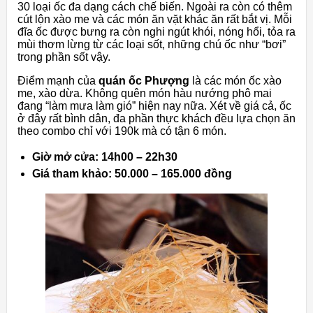
30 loại ốc đa dạng cách chế biến. Ngoài ra còn có thêm
cút lộn xào me và các món ăn vặt khác ăn rất bắt vị. Mỗi
đĩa ốc được bưng ra còn nghi ngút khói, nóng hổi, tỏa ra
mùi thơm lừng từ các loại sốt, những chú ốc như “bơi”
trong phần sốt vậy.
Điểm mạnh của
quán ốc Phượng
là các món ốc xào
me, xào dừa. Không quên món hàu nướng phô mai
đang “làm mưa làm gió” hiện nay nữa. Xét về giá cả, ốc
ở đây rất bình dân, đa phần thực khách đều lựa chọn ăn
theo combo chỉ với 190k mà có tận 6 món.
Giờ mở cửa: 14h00 – 22h30
Giá tham khảo: 50.000 – 165.000 đồng