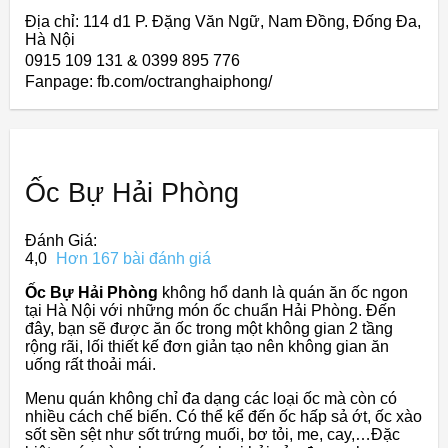
Địa chỉ: 114 d1 P. Đặng Văn Ngữ, Nam Đồng, Đống Đa,
Hà Nội
0915 109 131 & 0399 895 776
Fanpage: fb.com/octranghaiphong/
Ốc Bự Hải Phòng
Đánh Giá:
4,0
Hơn 167 bài đánh giá
Ốc Bự Hải Phòng
không hổ danh là quán ăn ốc ngon
tại Hà Nội với những món ốc chuẩn Hải Phòng. Đến
đây, bạn sẽ được ăn ốc trong một không gian 2 tầng
rộng rãi, lối thiết kế đơn giản tạo nên không gian ăn
uống rất thoải mái.
Menu quán không chỉ đa dạng các loại ốc mà còn có
nhiều cách chế biến. Có thể kể đến ốc hấp sả ớt, ốc xào
sốt sền sệt như sốt trứng muối, bơ tỏi, me, cay,…Đặc