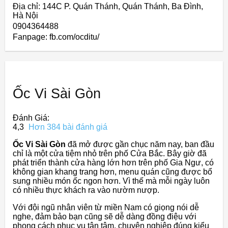
Địa chỉ: 144C P. Quán Thánh, Quán Thánh, Ba Đình,
Hà Nội
0904364488
Fanpage: fb.com/ocditu/
Ốc Vi Sài Gòn
Đánh Giá:
4,3
Hơn 384 bài đánh giá
Ốc Vi Sài Gòn
đã mở được gần chục năm nay, ban đầu
chỉ là một cửa tiệm nhỏ trên phố Cửa Bắc. Bây giờ đã
phát triển thành cửa hàng lớn hơn trên phố Gia Ngư, có
không gian khang trang hơn, menu quán cũng được bổ
sung nhiều món ốc ngon hơn. Vì thế mà mỗi ngày luôn
có nhiều thực khách ra vào nườm nượp.
Với đội ngũ nhân viên từ miền Nam có giọng nói dễ
nghe, đảm bảo bạn cũng sẽ dễ dàng đồng điệu với
phong cách phục vụ tận tâm, chuyên nghiệp đúng kiểu