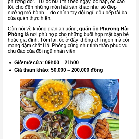
phượng đỏ”. Từ ốc bưu thịt béo ngậy, ốc hấp, ốc xào
tỏi, cho đến những món hải sản khác như sò điệp
nướng mỡ hành,…do chính tay đội ngũ đầu bếp tài ba
của quán thực hiện.
Còn nói về không gian ăn uống,
quán ốc Phương Hải
Phòng
là nơi phù hợp cho những buổi họp mặt bạn bè
hoặc gia đình. Tóm lại, ốc ở đây không chỉ ngon mà còn
mang đậm chất Hải Phòng cũng như tinh thần phục vụ
chu đáo của đội ngũ nhân viên.
Giờ mở cửa: 09h00 – 21h00
Giá tham khảo: 50.000 – 200.000 đồng