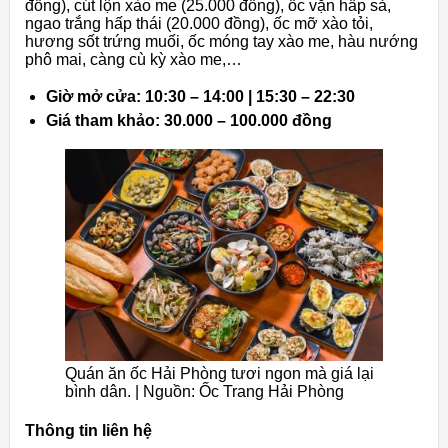
đồng), cút lộn xào me (25.000 đồng), ốc vặn hấp sả,
ngao trắng hấp thái (20.000 đồng), ốc mỡ xào tỏi,
hương sốt trứng muối, ốc móng tay xào me, hàu nướng
phô mai, càng cù kỳ xào me,…
Giờ mở cửa: 10:30 – 14:00 | 15:30 – 22:30
Giá tham khảo: 30.000 – 100.000 đồng
Quán ăn ốc Hải Phòng tươi ngon mà giá lại
bình dân. | Nguồn: Ốc Trang Hải Phòng
Thông tin liên hệ