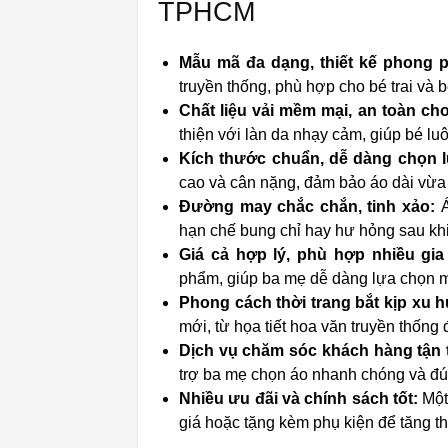
TPHCM
Mẫu mã đa dạng, thiết kế phong 
truyền thống, phù hợp cho bé trai và bé
Chất liệu vải mềm mại, an toàn cho
thiện với làn da nhạy cảm, giúp bé lu
Kích thước chuẩn, dễ dàng chọn l
cao và cân nặng, đảm bảo áo dài vừa
Đường may chắc chắn, tinh xảo:
Á
hạn chế bung chỉ hay hư hỏng sau khi 
Giá cả hợp lý, phù hợp nhiều gia
phẩm, giúp ba mẹ dễ dàng lựa chọn mà
Phong cách thời trang bắt kịp xu 
mới, từ họa tiết hoa văn truyền thống đ
Dịch vụ chăm sóc khách hàng tận t
trợ ba mẹ chọn áo nhanh chóng và đú
Nhiều ưu đãi và chính sách tốt:
Một
giá hoặc tặng kèm phụ kiện để tăng 