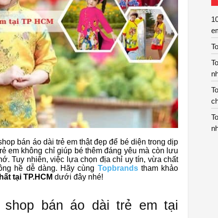
10
e
To
To
n
To
c
To
n
op bán áo dài trẻ em thật đẹp để bé diện trong dịp
 trẻ em không chỉ giúp bé thêm đáng yêu mà còn lưu
 Tuy nhiên, việc lựa chọn địa chỉ uy tín, vừa chất
hông hề dễ dàng. Hãy cùng
Topbrands
tham khảo
hất tại TP.HCM
dưới đây nhé!
 shop bán áo dài trẻ em tại