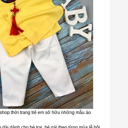
shop thời trang trẻ em sở hữu những mẫu áo
dài dành cho bé trai, bé gái theo từng mùa lễ hội