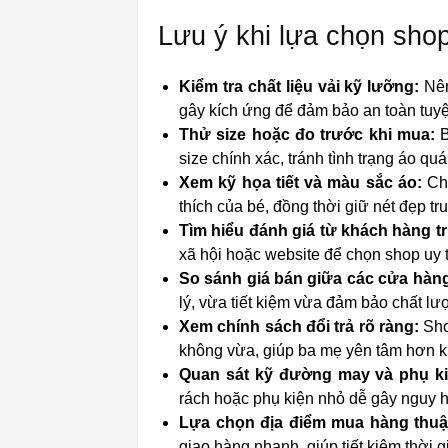
Lưu ý khi lựa chọn shop
Kiểm tra chất liệu vải kỹ lưỡng:
Nên
gây kích ứng để đảm bảo an toàn tuyệt
Thử size hoặc đo trước khi mua:
B
size chính xác, tránh tình trạng áo qu
Xem kỹ họa tiết và màu sắc áo:
Chọ
thích của bé, đồng thời giữ nét đẹp tr
Tìm hiểu đánh giá từ khách hàng t
xã hội hoặc website để chọn shop uy tí
So sánh giá bán giữa các cửa hàn
lý, vừa tiết kiệm vừa đảm bảo chất l
Xem chính sách đổi trả rõ ràng:
Sho
không vừa, giúp ba mẹ yên tâm hơn 
Quan sát kỹ đường may và phụ k
rách hoặc phụ kiện nhỏ dễ gây nguy 
Lựa chọn địa điểm mua hàng thuận
giao hàng nhanh, giúp tiết kiệm thời g