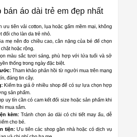
 bán áo dài trẻ em đẹp nhất
 ưu tiên vải cotton, lụa hoặc gấm mềm mại, không
 đối cho làn da trẻ nhỏ.
a mẹ nên đo chiều cao, cân nặng của bé để chọn
á chật hoặc rộng.
n màu sắc tươi sáng, phù hợp với lứa tuổi và sở
uyền thống trong ngày đặc biệt.
rước:
Tham khảo phản hồi từ người mua trên mạng
n, đáng tin cậy.
g:
Kiểm tra giá ở nhiều shop để có sự lựa chọn hợp
ượng sản phẩm.
p uy tín cần có cam kết đổi size hoặc sản phẩm khi
khi mua sắm.
iện kèm:
Tránh chọn áo dài có chi tiết may ẩu, dễ
hiểm cho bé.
 tiện:
Ưu tiên các shop gần nhà hoặc có dịch vụ
ian và chi phí cho ba mẹ.