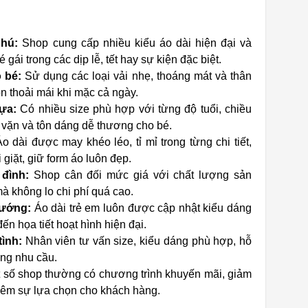
phú:
Shop cung cấp nhiều kiểu áo dài hiện đại và
 gái trong các dịp lễ, tết hay sự kiện đặc biệt.
 bé:
Sử dụng các loại vải nhẹ, thoáng mát và thân
ôn thoải mái khi mặc cả ngày.
ựa:
Có nhiều size phù hợp với từng độ tuổi, chiều
 vặn và tôn dáng dễ thương cho bé.
o dài được may khéo léo, tỉ mỉ trong từng chi tiết,
giặt, giữ form áo luôn đẹp.
 đình:
Shop cân đối mức giá với chất lượng sản
 không lo chi phí quá cao.
hướng:
Áo dài trẻ em luôn được cập nhật kiểu dáng
ến họa tiết hoạt hình hiện đại.
ình:
Nhân viên tư vấn size, kiểu dáng phù hợp, hỗ
ng nhu cầu.
 số shop thường có chương trình khuyến mãi, giảm
thêm sự lựa chọn cho khách hàng.