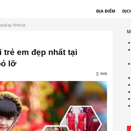
ĐỊA ĐIỂM
DỊC
nhất tại TPHCM...
M
 trẻ em đẹp nhất tại
ỏ lỡ
4508