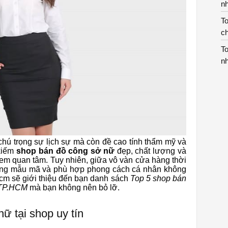
n
To
c
To
n
chú trọng sự lịch sự mà còn đề cao tính thẩm mỹ và
 kiếm
shop bán đồ công sở nữ
đẹp, chất lượng và
 em quan tâm. Tuy nhiên, giữa vô vàn cửa hàng thời
a dạng mẫu mã và phù hợp phong cách cá nhân không
hcm sẽ giới thiệu đến bạn danh sách
Top 5 shop bán
i TP.HCM
mà bạn không nên bỏ lỡ.
ữ tại shop uy tín