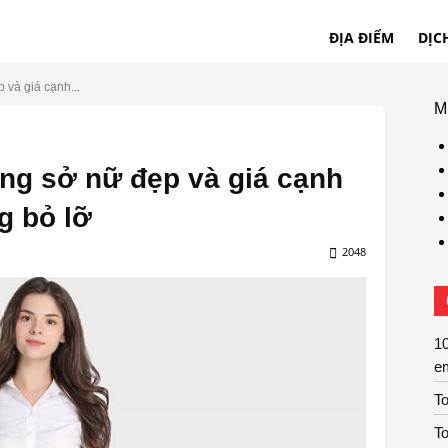
ĐỊA ĐIỂM
DỊC
 và giá cạnh...
M
ng sở nữ đẹp và giá cạnh
g bỏ lỡ
2048
10
e
To
To