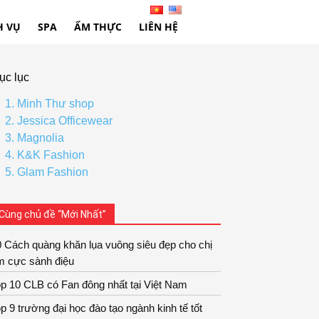
H VỤ
SPA
ẨM THỰC
LIÊN HỆ
ục lục
1. Minh Thư shop
2. Jessica Officewear
3. Magnolia
4. K&K Fashion
5. Glam Fashion
Cùng chủ đề “Mới Nhất”
 Cách quàng khăn lụa vuông siêu đẹp cho chị
m cực sành điệu
p 10 CLB có Fan đông nhất tại Việt Nam
p 9 trường đại học đào tạo ngành kinh tế tốt