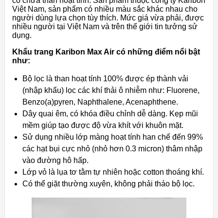
có chứa than hoạt tính. Sản phẩm thuộc công ty Karibon
Việt Nam, sản phẩm có nhiều màu sắc khác nhau cho
người dùng lựa chọn tùy thích. Mức giá vừa phải, được
nhiều người tại Việt Nam và trên thế giới tin tưởng sử
dụng.
Khẩu trang Karibon Max Air có những điểm nổi bật
như:
Bộ lọc là than hoạt tính 100% được ép thành vải
(nhập khẩu) lọc các khí thải ô nhiễm như: Fluorene,
Benzo(a)pyren, Naphthalene, Acenaphthene.
Dây quai êm, có khóa điều chỉnh dễ dàng. Kẹp mũi
mềm giúp tạo được độ vừa khít với khuôn mặt.
Sử dụng nhiều lớp màng hoạt tính han chế đến 99%
các hạt bụi cực nhỏ (nhỏ hơn 0.3 micron) thâm nhập
vào đường hô hấp.
Lớp vỏ là lụa tơ tằm tự nhiên hoặc cotton thoáng khí.
Có thể giặt thường xuyên, không phải tháo bộ lọc.