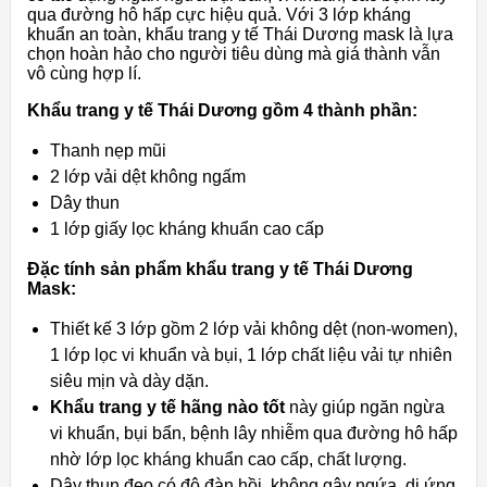
qua đường hô hấp cực hiệu quả. Với 3 lớp kháng
khuẩn an toàn, khẩu trang y tế Thái Dương mask là lựa
chọn hoàn hảo cho người tiêu dùng mà giá thành vẫn
vô cùng hợp lí.
Khẩu trang y tế Thái Dương gồm 4 thành phần:
Thanh nẹp mũi
2 lớp vải dệt không ngấm
Dây thun
1 lớp giấy lọc kháng khuẩn cao cấp
Đặc tính sản phẩm khẩu trang y tế Thái Dương
Mask:
Thiết kế 3 lớp gồm 2 lớp vải không dệt (non-women),
1 lớp lọc vi khuẩn và bụi, 1 lớp chất liệu vải tự nhiên
siêu mịn và dày dặn.
Khẩu trang y tế hãng nào tốt
này giúp ngăn ngừa
vi khuẩn, bụi bẩn, bệnh lây nhiễm qua đường hô hấp
nhờ lớp lọc kháng khuẩn cao cấp, chất lượng.
Dây thun đeo có độ đàn hồi, không gây ngứa, dị ứng.