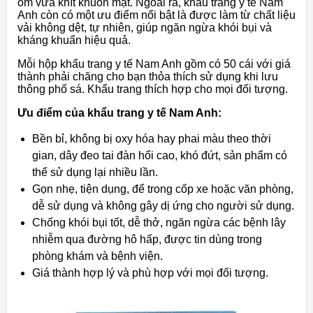
ôm vừa khít khuôn mặt. Ngoài ra, khẩu trang y tế Nam
Anh còn có một ưu điểm nổi bật là được làm từ chất liệu
vải không dệt, tự nhiên, giúp ngăn ngừa khói bụi và
kháng khuẩn hiệu quả.
Mỗi hộp khẩu trang y tế Nam Anh gồm có 50 cái với giá
thành phải chăng cho bạn thỏa thích sử dụng khi lưu
thông phố sá. Khẩu trang thích hợp cho mọi đối tượng.
Ưu điểm của khẩu trang y tế Nam Anh:
Bền bỉ, không bị oxy hóa hay phai màu theo thời
gian, dây đeo tai đàn hổi cao, khó đứt, sản phẩm có
thể sử dụng lại nhiều lần.
Gọn nhẹ, tiện dụng, để trong cốp xe hoặc văn phòng,
dễ sử dụng và không gây dị ứng cho người sử dụng.
Chống khói bụi tốt, dễ thở, ngăn ngừa các bệnh lây
nhiễm qua đường hô hấp, được tin dùng trong
phòng khám và bệnh viện.
Giá thành hợp lý và phù hợp với mọi đối tượng.