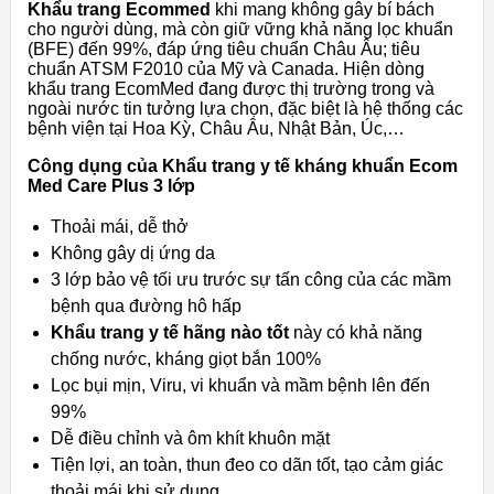
Khẩu trang Ecommed
khi mang không gây bí bách
cho người dùng, mà còn giữ vững khả năng lọc khuẩn
(BFE) đến 99%, đáp ứng tiêu chuẩn Châu Âu; tiêu
chuẩn ATSM F2010 của Mỹ và Canada. Hiện dòng
khẩu trang EcomMed đang được thị trường trong và
ngoài nước tin tưởng lựa chọn, đặc biệt là hệ thống các
bệnh viện tại Hoa Kỳ, Châu Âu, Nhật Bản, Úc,…
Công dụng của Khẩu trang y tế kháng khuẩn Ecom
Med Care Plus 3 lớp
Thoải mái, dễ thở
Không gây dị ứng da
3 lớp bảo vệ tối ưu trước sự tấn công của các mầm
bệnh qua đường hô hấp
Khẩu trang y tế hãng nào tốt
này có khả năng
chống nước, kháng giọt bắn 100%
Lọc bụi mịn, Viru, vi khuẩn và mầm bệnh lên đến
99%
Dễ điều chỉnh và ôm khít khuôn mặt
Tiện lợi, an toàn, thun đeo co dãn tốt, tạo cảm giác
thoải mái khi sử dụng.