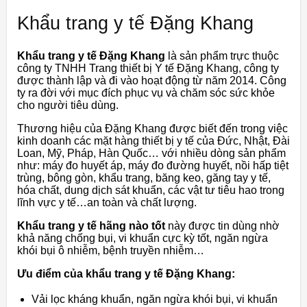
Khẩu trang y tế Đặng Khang
Khẩu trang y tế Đặng Khang
là sản phẩm trực thuộc
công ty TNHH Trang thiết bị Y tế Đặng Khang, công ty
được thành lập và đi vào hoạt động từ năm 2014. Công
ty ra đời với mục đích phục vụ và chăm sóc sức khỏe
cho người tiêu dùng.
Thương hiệu của Đặng Khang được biết đến trong việc
kinh doanh các mặt hàng thiết bị y tế của Đức, Nhật, Đài
Loan, Mỹ, Pháp, Hàn Quốc… với nhiều dòng sản phẩm
như: máy đo huyết áp, máy đo đường huyết, nồi hấp tiệt
trùng, bông gòn, khẩu trang, băng keo, găng tay y tế,
hóa chất, dung dịch sát khuẩn, các vật tư tiêu hao trong
lĩnh vực y tế…an toàn và chất lượng.
Khẩu trang y tế hãng nào tốt
này được tin dùng nhờ
khả năng chống bụi, vi khuẩn cực kỳ tốt, ngăn ngừa
khói bụi ô nhiễm, bệnh truyền nhiễm…
Ưu điểm của khẩu trang y tế Đặng Khang:
Vải lọc kháng khuẩn, ngăn ngừa khói bụi, vi khuẩn