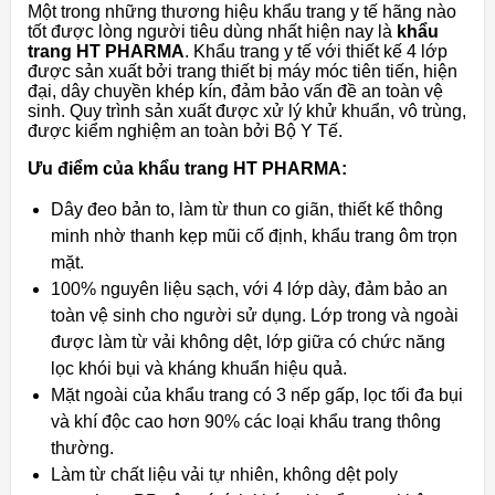
Một trong những thương hiệu khẩu trang y tế hãng nào
tốt được lòng người tiêu dùng nhất hiện nay là
khẩu
trang HT PHARMA
. Khẩu trang y tế với thiết kế 4 lớp
được sản xuất bởi trang thiết bị máy móc tiên tiến, hiện
đại, dây chuyền khép kín, đảm bảo vấn đề an toàn vệ
sinh. Quy trình sản xuất được xử lý khử khuẩn, vô trùng,
được kiểm nghiệm an toàn bởi Bộ Y Tế.
Ưu điểm của khẩu trang HT PHARMA:
Dây đeo bản to, làm từ thun co giãn, thiết kế thông
minh nhờ thanh kẹp mũi cố định, khẩu trang ôm trọn
mặt.
100% nguyên liệu sạch, với 4 lớp dày, đảm bảo an
toàn vệ sinh cho người sử dụng. Lớp trong và ngoài
được làm từ vải không dệt, lớp giữa có chức năng
lọc khói bụi và kháng khuẩn hiệu quả.
Mặt ngoài của khẩu trang có 3 nếp gấp, lọc tối đa bụi
và khí độc cao hơn 90% các loại khẩu trang thông
thường.
Làm từ chất liệu vải tự nhiên, không dệt poly