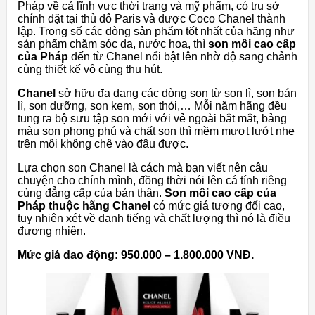
Pháp về cả lĩnh vực thời trang và mỹ phẩm, có trụ sở
chính đặt tại thủ đô Paris và được Coco Chanel thành
lập. Trong số các dòng sản phẩm tốt nhất của hãng như
sản phẩm chăm sóc da, nước hoa, thì
son môi cao cấp
của Pháp
đến từ Chanel nổi bật lên nhờ độ sang chảnh
cùng thiết kế vô cùng thu hút.
Chanel
sở hữu đa dạng các dòng son từ son lì, son bán
lì, son dưỡng, son kem, son thỏi,… Mỗi năm hãng đều
tung ra bộ sưu tập son mới với vẻ ngoài bắt mắt, bảng
màu son phong phú và chất son thì mềm mượt lướt nhẹ
trên môi không chê vào đâu được.
Lựa chọn son Chanel là cách mà bạn viết nên câu
chuyện cho chính mình, đồng thời nói lên cá tính riêng
cùng đẳng cấp của bản thân.
Son môi cao cấp của
Pháp thuộc hãng Chanel
có mức giá tương đối cao,
tuy nhiên xét về danh tiếng và chất lượng thì nó là điều
đương nhiên.
Mức giá dao động: 950.000 – 1.800.000 VNĐ.