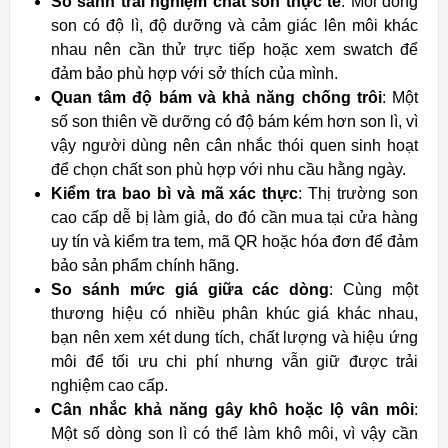
So sánh trải nghiệm chất son thực tế
: Mỗi dòng
son có độ lì, độ dưỡng và cảm giác lên môi khác
nhau nên cần thử trực tiếp hoặc xem swatch để
đảm bảo phù hợp với sở thích của mình.
Quan tâm độ bám và khả năng chống trôi
: Một
số son thiên về dưỡng có độ bám kém hơn son lì, vì
vậy người dùng nên cân nhắc thói quen sinh hoạt
để chọn chất son phù hợp với nhu cầu hằng ngày.
Kiểm tra bao bì và mã xác thực
: Thị trường son
cao cấp dễ bị làm giả, do đó cần mua tại cửa hàng
uy tín và kiểm tra tem, mã QR hoặc hóa đơn để đảm
bảo sản phẩm chính hãng.
So sánh mức giá giữa các dòng
: Cùng một
thương hiệu có nhiều phân khúc giá khác nhau,
bạn nên xem xét dung tích, chất lượng và hiệu ứng
môi để tối ưu chi phí nhưng vẫn giữ được trải
nghiệm cao cấp.
Cân nhắc khả năng gây khô hoặc lộ vân môi
:
Một số dòng son lì có thể làm khô môi, vì vậy cần