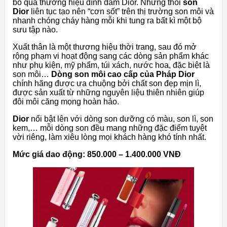
bỏ qua thương hiệu đình đám Dior. Những thỏi
son
Dior
liên tục tạo nên “cơn sốt” trên thị trường son môi và
nhanh chóng cháy hàng mỗi khi tung ra bất kì một bộ
sưu tập nào.
Xuất thân là một thương hiệu thời trang, sau đó mở
rộng phạm vi hoạt động sang các dòng sản phẩm khác
như phụ kiện, mỹ phẩm, túi xách, nước hoa, đặc biệt là
son môi…
Dòng son môi cao cấp của Pháp Dior
chính hãng được ưa chuộng bởi chất son đẹp mịn lì,
được sản xuất từ những nguyên liệu thiên nhiên giúp
đôi môi căng mọng hoàn hảo.
Dior
nổi bật lên với dòng son dưỡng có màu, son lì, son
kem,… mỗi dòng son đều mang những đặc điểm tuyệt
vời riêng, làm xiêu lòng mọi khách hàng khó tính nhất.
Mức giá dao động: 850.000 – 1.400.000 VNĐ