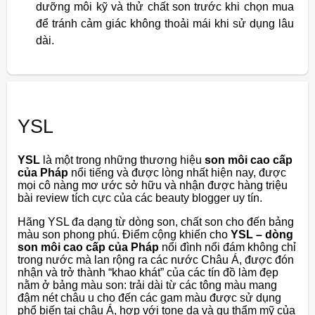
dưỡng môi kỹ và thử chất son trước khi chọn mua
để tránh cảm giác không thoải mái khi sử dụng lâu
dài.
YSL
YSL
là một trong những thương hiệu
son môi cao cấp
của Pháp
nổi tiếng và được lòng nhất hiện nay, được
mọi cô nàng mơ ước sở hữu và nhận được hàng triệu
bài review tích cực của các beauty blogger uy tín.
Hãng YSL đa dạng từ dòng son, chất son cho đến bảng
màu son phong phú. Điểm cộng khiến cho
YSL – dòng
son môi cao cấp của Pháp
nổi đình nổi đám không chỉ
trong nước mà lan rộng ra các nước Châu Á, được đón
nhận và trở thành “khao khát” của các tín đồ làm đẹp
nằm ở bảng màu son: trải dài từ các tông màu mang
đậm nét châu u cho đến các gam màu được sử dụng
phổ biến tại châu Á, hợp với tone da và gu thẩm mỹ của