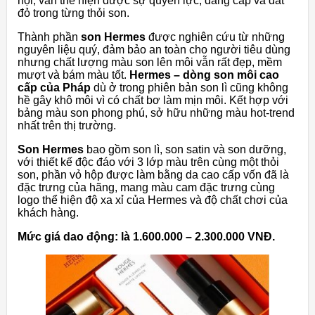
hội, vẫn thể hiện được sự quyền lực, đẳng cấp và đắt
đỏ trong từng thỏi son.
Thành phần
son Hermes
được nghiên cứu từ những
nguyên liệu quý, đảm bảo an toàn cho người tiêu dùng
nhưng chất lượng màu son lên môi vẫn rất đẹp, mềm
mượt và bám màu tốt.
Hermes – dòng son môi cao
cấp của Pháp
dù ở trong phiên bản son lì cũng không
hề gây khô môi vì có chất bơ làm mịn môi. Kết hợp với
bảng màu son phong phú, sở hữu những màu hot-trend
nhất trên thị trường.
Son Hermes
bao gồm son lì, son satin và son dưỡng,
với thiết kế độc đáo với 3 lớp màu trên cùng một thỏi
son, phần vỏ hộp được làm bằng da cao cấp vốn đã là
đặc trưng của hãng, mang màu cam đặc trưng cùng
logo thể hiện độ xa xỉ của Hermes và độ chất chơi của
khách hàng.
Mức giá dao động: là 1.600.000 – 2.300.000 VNĐ.