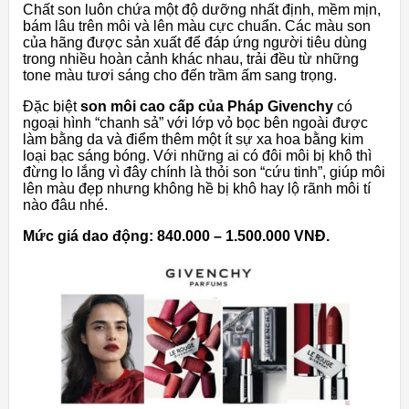
Chất son luôn chứa một độ dưỡng nhất định, mềm mịn,
bám lâu trên môi và lên màu cực chuẩn. Các màu son
của hãng được sản xuất để đáp ứng người tiêu dùng
trong nhiều hoàn cảnh khác nhau, trải đều từ những
tone màu tươi sáng cho đến trầm ấm sang trọng.
Đặc biệt
son môi cao cấp của Pháp Givenchy
có
ngoại hình “chanh sả” với lớp vỏ bọc bên ngoài được
làm bằng da và điểm thêm một ít sự xa hoa bằng kim
loại bạc sáng bóng. Với những ai có đôi môi bị khô thì
đừng lo lắng vì đây chính là thỏi son “cứu tinh”, giúp môi
lên màu đẹp nhưng không hề bị khô hay lộ rãnh môi tí
nào đâu nhé.
Mức giá dao động: 840.000 – 1.500.000 VNĐ.