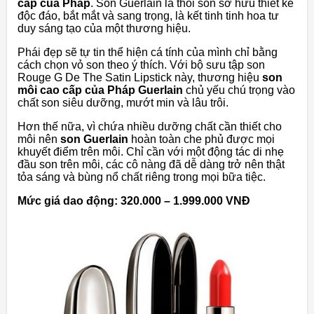
cấp của Pháp
. Son Guerlain là thỏi son sở hữu thiết kế
độc đáo, bắt mắt và sang trọng, là kết tinh tinh hoa tư
duy sáng tạo của một thương hiệu.
Phái đẹp sẽ tự tin thể hiện cá tính của mình chỉ bằng
cách chọn vỏ son theo ý thích. Với bộ sưu tập son
Rouge G De The Satin Lipstick này, thương hiệu
son
môi cao cấp của Pháp Guerlain
chủ yếu chú trọng vào
chất son siêu dưỡng, mướt min và lâu trôi.
Hơn thế nữa, vì chứa nhiều dưỡng chất cần thiết cho
môi nên
son Guerlain
hoàn toàn che phủ được mọi
khuyết điểm trên môi. Chỉ cần với một động tác di nhẹ
đầu son trên môi, các cô nàng đã dễ dàng trở nên thật
tỏa sáng và bùng nổ chất riêng trong mọi bữa tiệc.
Mức giá dao động: 320.000 – 1.999.000 VNĐ