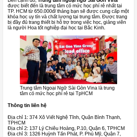
Bên cạnh đó,
Trung tâm ngoại ngữ Sài Gòn Vina
được biết đến là trung tâm có mức học phí rẻ nhất tại
TP. HCM từ 650.000đ/ tháng bạn sẽ được cung cấp một
khóa học uy tín và chất lượng tại trung tâm. Được trang
bị đầy đủ trang thiết bị hỗ trợ trong việc học, giảng viên
là người Hoa tốt nghiệp đại học tại Bắc Kinh.
Trung tâm Ngoại Ngữ Sài Gòn Vina là trung
tâm có mức học phí rẻ tại TpHCM
Thông tin liên hệ
Địa chỉ 1: 374 Xô Viết Nghệ Tĩnh, Quận Bình Thạnh,
TPHCM
Địa chỉ 2: 137 Lý Chiêu Hoàng, P.10, Quận 6, TPHCM
Địa chỉ 3: 1326 Huỳnh Tấn Phát, P. Phú Mỹ, Quận 7,