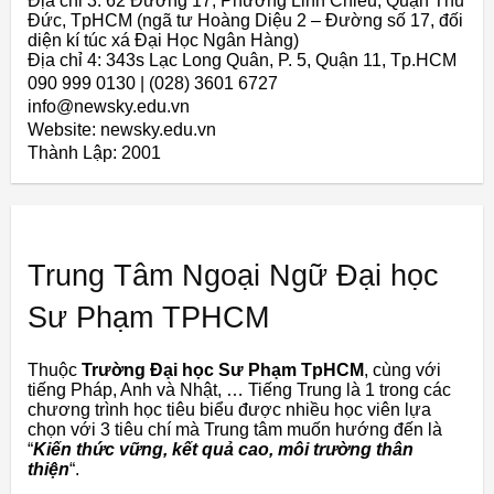
Địa chỉ 3: 62 Đường 17, Phường Linh Chiểu, Quận Thủ
Đức, TpHCM (ngã tư Hoàng Diệu 2 – Đường số 17, đối
diện kí túc xá Đại Học Ngân Hàng)
Địa chỉ 4: 343s Lạc Long Quân, P. 5, Quận 11, Tp.HCM
090 999 0130 | (028) 3601 6727
info@newsky.edu.vn
Website: newsky.edu.vn
Thành Lập:
2001
Trung Tâm Ngoại Ngữ Đại học
Sư Phạm TPHCM
Thuộc
Trường Đại học Sư Phạm TpHCM
, cùng với
tiếng Pháp, Anh và Nhật, … Tiếng Trung là 1 trong các
chương trình học tiêu biểu được nhiều học viên lựa
chọn với 3 tiêu chí mà Trung tâm muốn hướng đến là
“
Kiến thức vững, kết quả cao, môi trường thân
thiện
“.